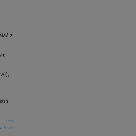
ałać z
sh:
w)),
mosh
anjerwin
źródło