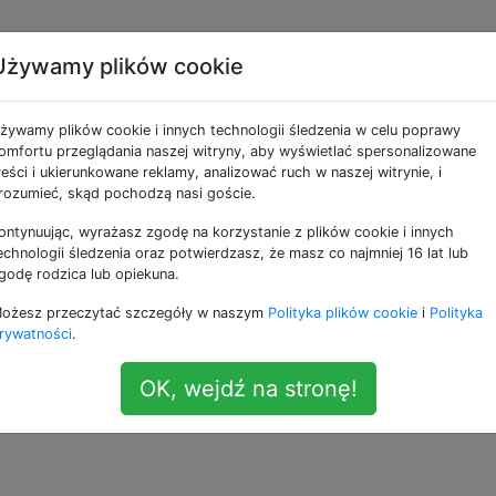
Używamy plików cookie
 Back to my Mac
żywamy plików cookie i innych technologii śledzenia w celu poprawy
omfortu przeglądania naszej witryny, aby wyświetlać spersonalizowane
reści i ukierunkowane reklamy, analizować ruch w naszej witrynie, i
rzez iClouds
Back to Mac
, tak jak mogę to zrobić za po
rozumieć, skąd pochodzą nasi goście.
ontynuując, wyrażasz zgodę na korzystanie z plików cookie i innych
echnologii śledzenia oraz potwierdzasz, że masz co najmniej 16 lat lub
—
Sebastian 
godę rodzica lub opiekuna.
ożesz przeczytać szczegóły w naszym
Polityka plików cookie
i
Polityka
rywatności
.
OK, wejdź na stronę!