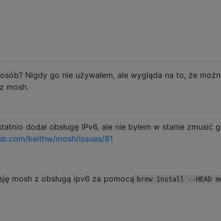
osób? Nigdy go nie używałem, ale wygląda na to, że możn
 z mosh.
statnio dodał obsługę IPv6, ale nie byłem w stanie zmusić 
ub.com/keithw/mosh/issues/81
sję mosh z obsługą ipv6 za pomocą
brew install --HEAD m