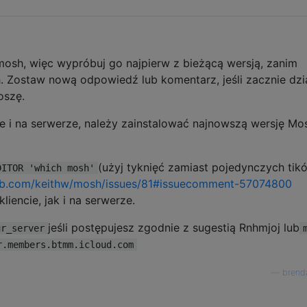
osh, więc wypróbuj go najpierw z bieżącą wersją, zanim
. Zostaw nową odpowiedź lub komentarz, jeśli zacznie dzi
oszę.
e i na serwerze, należy zainstalować najnowszą wersję Mo
(użyj tyknięć zamiast pojedynczych tikó
DITOR 'which mosh'
hub.com/keithw/mosh/issues/81#issuecomment-57074800
iencie, jak i na serwerze.
jeśli postępujesz zgodnie z sugestią Rnhmjoj lub
ur_server
r.members.btmm.icloud.com
—
brend