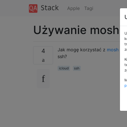
Apple
Tagi
Używanie mosh z
U
k
t
Jak mogę korzystać z
mosh
pop
4
z
ssh?
K
t
icloud
ssh
z
M
p