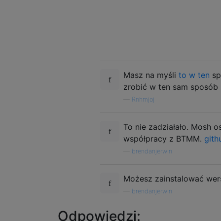
Masz na myśli
to w ten
sp
zrobić w ten sam sposób
—
Rnhmjoj
To nie zadziałało. Mosh o
współpracy z BTMM.
gith
—
brendanjerwin
Możesz zainstalować wer
—
brendanjerwin
Odpowiedzi: