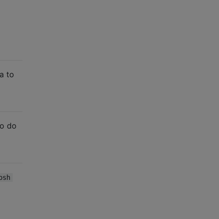
a to
go do
osh