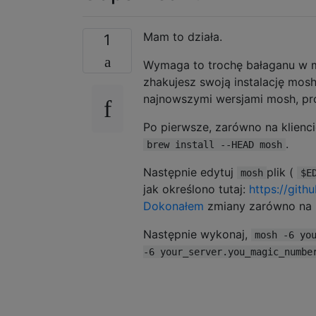
Mam to działa.
1
Wymaga to trochę bałaganu w m
zhakujesz swoją instalację mosh
najnowszymi wersjami mosh, pr
Po pierwsze, zarówno na klienci
.
brew install --HEAD mosh
Następnie edytuj
plik (
mosh
$E
jak określono tutaj:
https://git
Dokonałem
zmiany zarówno na kl
Następnie wykonaj,
mosh -6 yo
-6 your_server.you_magic_numbe