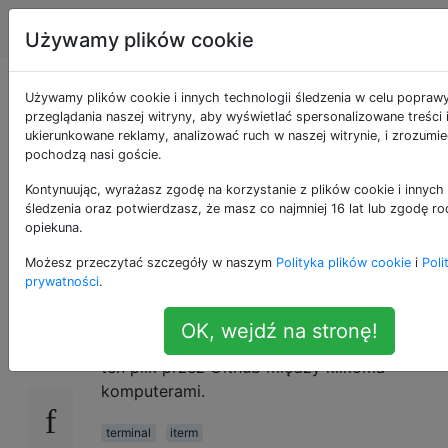
Apple
Tagi
Account
Używamy plików cookie
Gdzie iTerm
Używamy plików cookie i innych technologii śledzenia w celu popraw
przeglądania naszej witryny, aby wyświetlać spersonalizowane treści 
ukierunkowane reklamy, analizować ruch w naszej witrynie, i zrozumie
przechowuje
pochodzą nasi goście.
preferencje
Kontynuując, wyrażasz zgodę na korzystanie z plików cookie i innych 
śledzenia oraz potwierdzasz, że masz co najmniej 16 lat lub zgodę ro
opiekuna.
użytkownika?
Możesz przeczytać szczegóły w naszym
Polityka plików cookie
i
Poli
prywatności
.
Gdzie dokładnie znajduje się plik preferencji
22
OK, wejdź na stronę!
użytkownika iTerm? Chcę zsynchronizować
ten plik przez Github między kilkoma
komputerami.
terminal
iterm