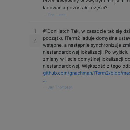
Przechowywany w zwykłym miejscu i 
ładowania pozostałej części?
—
Don Hatch,
1
@DonHatch Tak, w zasadzie tak się dzi
początku iTerm2 ładuje domyślne usta
wstępne, a następnie synchronizuje zm
niestandardowej lokalizacji. Po wyjściu
zmiany w liście domyślnej lokalizacji do
niestandardowej. Większość z tego od
github.com/gnachman/iTerm2/blob/mas
…
—
Jay Thompson