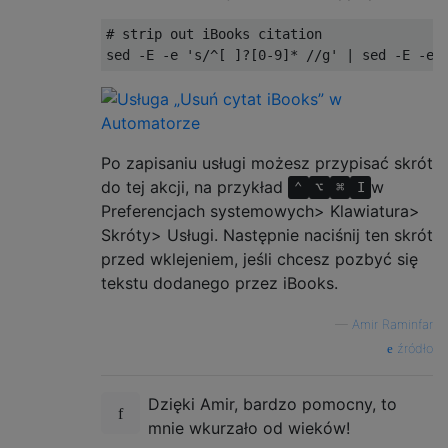
# strip out iBooks citation

Po zapisaniu usługi możesz przypisać skrót
do tej akcji, na przykład
w
⌃
⌥
⌘
I
Preferencjach systemowych> Klawiatura>
Skróty> Usługi. Następnie naciśnij ten skrót
przed wklejeniem, jeśli chcesz pozbyć się
tekstu dodanego przez iBooks.
—
Amir Raminfar
źródło
Dzięki Amir, bardzo pomocny, to
mnie wkurzało od wieków!