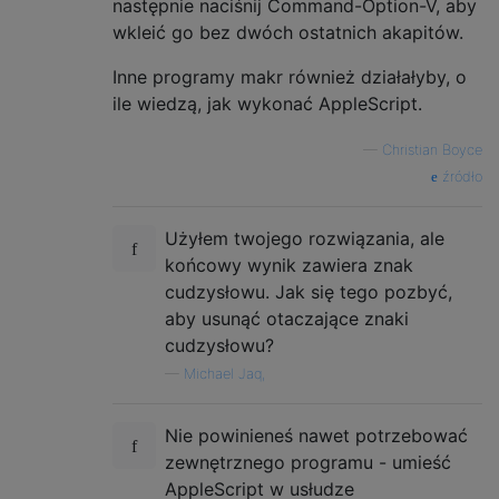
następnie naciśnij Command-Option-V, aby
wkleić go bez dwóch ostatnich akapitów.
Inne programy makr również działałyby, o
ile wiedzą, jak wykonać AppleScript.
—
Christian Boyce
źródło
Użyłem twojego rozwiązania, ale
końcowy wynik zawiera znak
cudzysłowu. Jak się tego pozbyć,
aby usunąć otaczające znaki
cudzysłowu?
—
Michael Jaq,
Nie powinieneś nawet potrzebować
zewnętrznego programu - umieść
AppleScript w usłudze