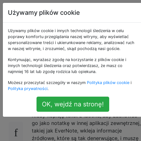
Apple
Tagi
Account
Używamy plików cookie
Nie chcę, aby iBooks
Używamy plików cookie i innych technologii śledzenia w celu
poprawy komfortu przeglądania naszej witryny, aby wyświetlać
spersonalizowane treści i ukierunkowane reklamy, analizować ruch
zawsze wklejał
w naszej witrynie, i zrozumieć, skąd pochodzą nasi goście.
„Fragment z” tego, co
Kontynuując, wyrażasz zgodę na korzystanie z plików cookie i
innych technologii śledzenia oraz potwierdzasz, że masz co
najmniej 16 lat lub zgodę rodzica lub opiekuna.
skopiowałem
Możesz przeczytać szczegóły w naszym
Polityka plików cookie
i
Polityka prywatności
.
Czytam w iBooks oraz niektórych innych
30
OK, wejdź na stronę!
zasobach i zbieram notatki w EverNote.
Kiedy kopiuję tekst z iBooks, aby zachować
go jako notatkę w innej aplikacji zewnętrznej,
takiej jak EverNote, wkleja informacje
źródłowe, które są tak denerwujące, i muszę