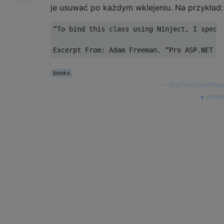
je usuwać po każdym wklejeniu. Na przykład:
“To bind this class using Ninject, I speci
books
—
EricFromSouthPark
źródło