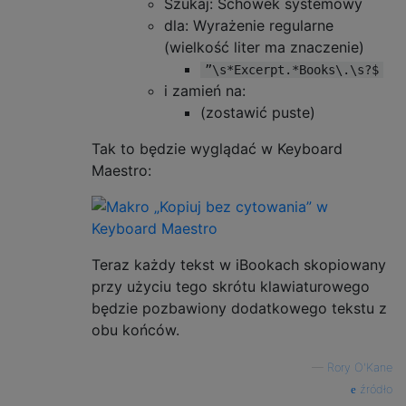
Szukaj: Schowek systemowy
dla: Wyrażenie regularne
(wielkość liter ma znaczenie)
”\s*Excerpt.*Books\.\s?$
i zamień na:
(zostawić puste)
Tak to będzie wyglądać w Keyboard
Maestro:
Teraz każdy tekst w iBookach skopiowany
przy użyciu tego skrótu klawiaturowego
będzie pozbawiony dodatkowego tekstu z
obu końców.
—
Rory O'Kane
źródło