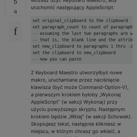
5
uruchomić następujący AppleScript:
set original_clipboard to the clipboard

set paragraph_count to count of paragraphs 
-- assuming the last two paragraphs are wha
-- that is, the blank line and the attribut
set new_clipboard to paragraphs 1 thru -2 o
set the clipboard to new_clipboard

Z Keyboard Maestro utworzyłbyś nowe
makro, uruchamiane przez naciśnięcie
klawisza (być może Command-Option-V),
a pierwszym krokiem byłoby „Wykonaj
AppleScript” (w sekcji Wykonaj) przy
użyciu powyższego skryptu. Następnym
krokiem będzie „Wklej” (w sekcji Schowek).
Skopiujesz tekst, następnie klikniesz w
miejscu, w którym chcesz go wkleić, a