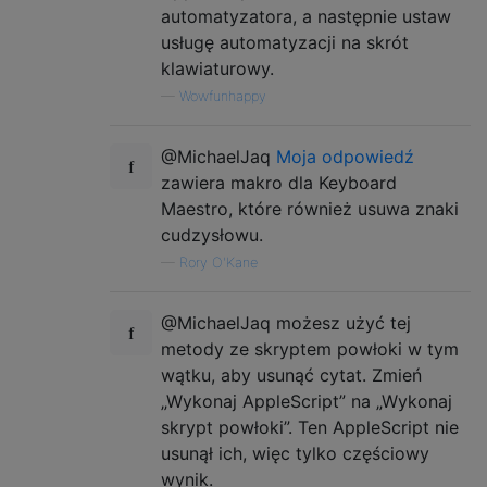
automatyzatora, a następnie ustaw
usługę automatyzacji na skrót
klawiaturowy.
—
Wowfunhappy
@MichaelJaq
Moja odpowiedź
zawiera makro dla Keyboard
Maestro, które również usuwa znaki
cudzysłowu.
—
Rory O'Kane
@MichaelJaq możesz użyć tej
metody ze skryptem powłoki w tym
wątku, aby usunąć cytat. Zmień
„Wykonaj AppleScript” na „Wykonaj
skrypt powłoki”. Ten AppleScript nie
usunął ich, więc tylko częściowy
wynik.