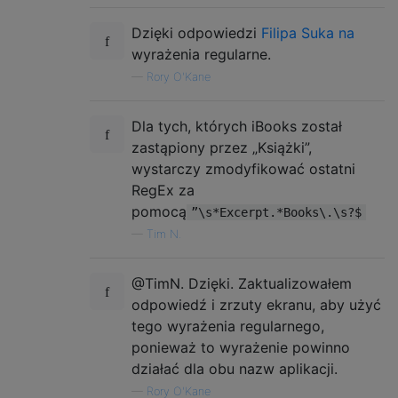
Dzięki odpowiedzi
Filipa Suka na
wyrażenia regularne.
—
Rory O'Kane
Dla tych, których iBooks został
zastąpiony przez „Książki”,
wystarczy zmodyfikować ostatni
RegEx za
pomocą
”\s*Excerpt.*Books\.\s?$
—
Tim N.
@TimN. Dzięki. Zaktualizowałem
odpowiedź i zrzuty ekranu, aby użyć
tego wyrażenia regularnego,
ponieważ to wyrażenie powinno
działać dla obu nazw aplikacji.
—
Rory O'Kane