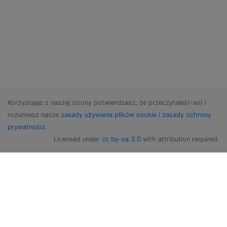
Korzystając z naszej strony potwierdzasz, że przeczytałeś(-aś) i
rozumiesz nasze
zasady używania plików cookie
i
zasady ochrony
prywatności
.
Licensed under
cc by-sa 3.0
with attribution required.