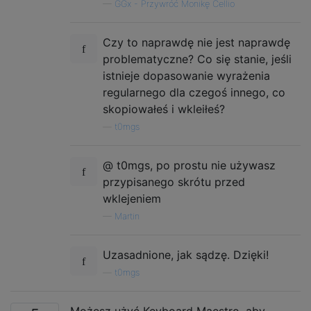
—
GGx - Przywróć Monikę Cellio
Czy to naprawdę nie jest naprawdę
problematyczne? Co się stanie, jeśli
istnieje dopasowanie wyrażenia
regularnego dla czegoś innego, co
skopiowałeś i wkleiłeś?
—
t0mgs
@ t0mgs, po prostu nie używasz
przypisanego skrótu przed
wklejeniem
—
Martin
Uzasadnione, jak sądzę. Dzięki!
—
t0mgs
Możesz użyć Keyboard Maestro, aby