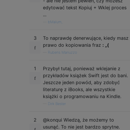
- ale nie jestem pewien, czy możesz
edytować tekst Kopiuj + Wklej proces
...
—
bMalum,
3
To naprawdę denerwujące, kiedy masz
prawo do kopiowania fraz
: „(
—
Rubens Mariuzzo
1
Przybył tutaj, ponieważ wklejanie z
przykładów książek Swift jest do bani.
Jeszcze jeden powód, aby zdobyć
literaturę z iBooks, ale wszystkie
książki o programowaniu na Kindle.
—
Dirk Bester
2
@konqui Wiedzą, że możemy to
usunąć. To nie jest bardzo sprytne.