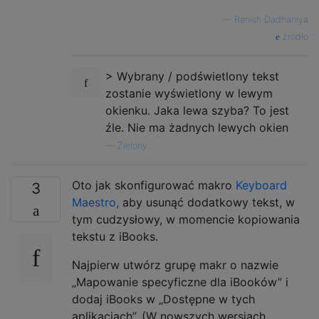
—
Renish Dadhaniya
źródło
> Wybrany / podświetlony tekst
zostanie wyświetlony w lewym
okienku. Jaka lewa szyba? To jest
źle. Nie ma żadnych lewych okien
—
Zielony
Oto jak skonfigurować makro
Keyboard
3
Maestro,
aby usunąć dodatkowy tekst, w
tym cudzysłowy, w momencie kopiowania
tekstu z iBooks.
Najpierw utwórz grupę makr o nazwie
„Mapowanie specyficzne dla iBooków” i
dodaj iBooks w „Dostępne w tych
aplikacjach”. (W nowszych wersjach