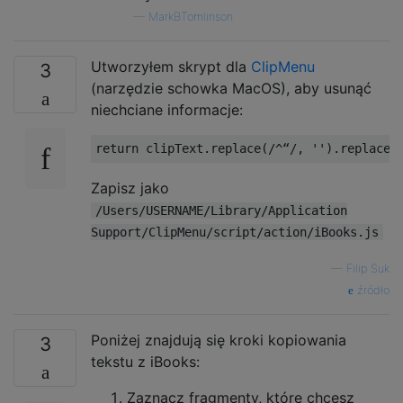
—
MarkBTomlinson
Utworzyłem skrypt dla
ClipMenu
3
(narzędzie schowka MacOS), aby usunąć
niechciane informacje:
Zapisz jako
/Users/USERNAME/Library/Application
Support/ClipMenu/script/action/iBooks.js
—
Filip Suk
źródło
Poniżej znajdują się kroki kopiowania
3
tekstu z iBooks:
Zaznacz fragmenty, które chcesz