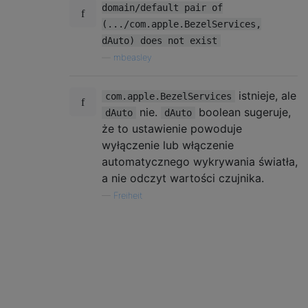
domain/default pair of
(.../com.apple.BezelServices,
dAuto) does not exist
—
mbeasley
istnieje, ale
com.apple.BezelServices
nie.
boolean sugeruje,
dAuto
dAuto
że to ustawienie powoduje
wyłączenie lub włączenie
automatycznego wykrywania światła,
a nie odczyt wartości czujnika.
—
Freiheit