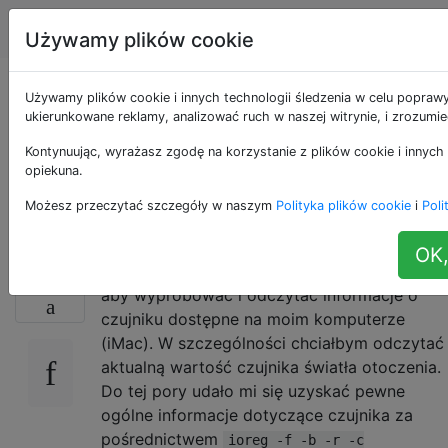
Apple
Tagi
Account
Używamy plików cookie
Uzyskaj wartość
Używamy plików cookie i innych technologii śledzenia w celu poprawy
ukierunkowane reklamy, analizować ruch w naszej witrynie, i zrozumi
czujnika światła
Kontynuując, wyrażasz zgodę na korzystanie z plików cookie i innych 
opiekuna.
otoczenia od ioreg
Możesz przeczytać szczegóły w naszym
Polityka plików cookie
i
Poli
OK,
Używam
narzędzie wiersza poleceń,
8
ioreg
aby wypróbować i odczytać informacje o
czujniku dostępne na moim komputerze
(iMac). W szczególności chciałbym odczytać
aktualną wartość czujnika światła otoczenia.
Do tej pory udało mi się uzyskać pewne
ogólne informacje dotyczące czujnika za
pośrednictwem
ioreg -f -b -r -c