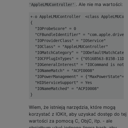
. Ale nie ma wartości:
'AppleLMUController'
+-o AppleLMUController  <class AppleLMUCont
{

  "IOProbeScore" = 0

  "CFBundleIdentifier" = "com.apple.driver.
  "IOProviderClass" = "IOService"

  "IOClass" = "AppleLMUController"

  "IOMatchCategory" = "IODefaultMatchCatego
  "IOCFPlugInTypes" = {"0516B563-B15B-11DA-
  "IOGeneralInterest" = "IOCommand is not s
  "IONameMatch" = "ACPI0008"

  "IOPowerManagement" = {"MaxPowerState"=1,
  "HIDServiceSupport" = Yes

  "IONameMatched" = "ACPI0008"

Wiem, że istnieją narzędzia, które mogą
korzystać z IOKit, aby uzyskać dostęp do tej
wartości za pomocą C, ObjC, itp. - ale
chciałbym użyć jednego linera bash, aby