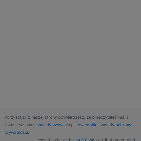
Korzystając z naszej strony potwierdzasz, że przeczytałeś(-aś) i
rozumiesz nasze
zasady używania plików cookie
i
zasady ochrony
prywatności
.
Licensed under
cc by-sa 3.0
with attribution required.