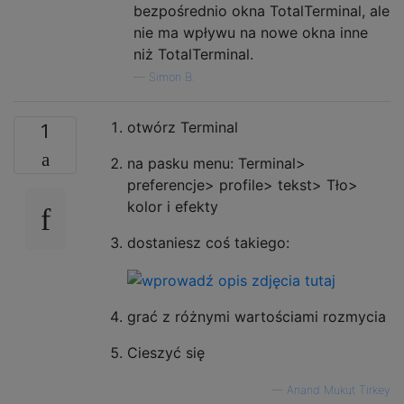
bezpośrednio okna TotalTerminal, ale
nie ma wpływu na nowe okna inne
niż TotalTerminal.
—
Simon B.
otwórz Terminal
1
na pasku menu: Terminal>
preferencje> profile> tekst> Tło>
kolor i efekty
dostaniesz coś takiego:
grać z różnymi wartościami rozmycia
Cieszyć się
—
Anand Mukut Tirkey