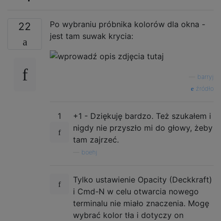
Po wybraniu próbnika kolorów dla okna -
22
jest tam suwak krycia:
—
barryj
źródło
1
+1 - Dziękuję bardzo. Też szukałem i
nigdy nie przyszło mi do głowy, żeby
tam zajrzeć.
—
boehj
Tylko ustawienie Opacity (Deckkraft)
i Cmd-N w celu otwarcia nowego
terminalu nie miało znaczenia. Mogę
wybrać kolor tła i dotyczy on