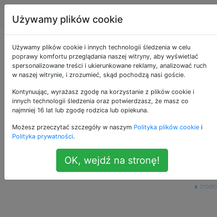
Apple
Tagi
Account
Używamy plików cookie
Przezroczyste tło w
Używamy plików cookie i innych technologii śledzenia w celu
poprawy komfortu przeglądania naszej witryny, aby wyświetlać
spersonalizowane treści i ukierunkowane reklamy, analizować ruch
terminalu?
w naszej witrynie, i zrozumieć, skąd pochodzą nasi goście.
Kontynuując, wyrażasz zgodę na korzystanie z plików cookie i
innych technologii śledzenia oraz potwierdzasz, że masz co
Na Ubuntu mogę zmienić tło terminala na
13
najmniej 16 lat lub zgodę rodzica lub opiekuna.
półprzezroczyste. Widziałem, jak inni to robią
Możesz przeczytać szczegóły w naszym
Polityka plików cookie
i
w OSX, ale nigdzie nie widzę tego ustawienia.
Polityka prywatności
.
Czy jest jakiś sposób, aby tak się stało?
OK, wejdź na stronę!
terminal
—
jerhinesmith
źródło