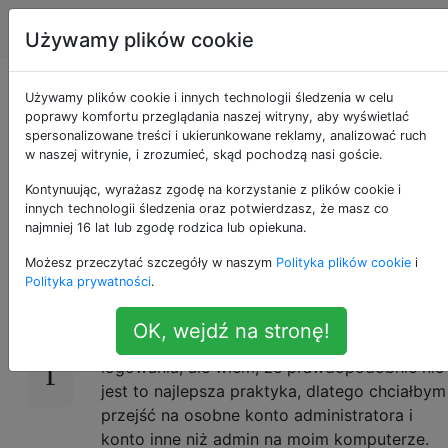
Apple
Tagi
Account
Używamy plików cookie
Uruchom sudo z
Używamy plików cookie i innych technologii śledzenia w celu
poprawy komfortu przeglądania naszej witryny, aby wyświetlać
spersonalizowane treści i ukierunkowane reklamy, analizować ruch
konta bez uprawnień
w naszej witrynie, i zrozumieć, skąd pochodzą nasi goście.
administratora
Kontynuując, wyrażasz zgodę na korzystanie z plików cookie i
innych technologii śledzenia oraz potwierdzasz, że masz co
najmniej 16 lat lub zgodę rodzica lub opiekuna.
Możesz przeczytać szczegóły w naszym
Polityka plików cookie
i
Okej, więc przygotowuję się do zakupu
19
Polityka prywatności
.
nowej maszyny, więc patrzę na to, jak mogę
lepiej organizować rzeczy. Obecnie używam
OK, wejdź na stronę!
konta administratora jako głównego konta
logowania, ale wiem, że prawdopodobnie nie
jest to najlepsza praktyka, dlatego chciałbym
przejść na osobne konto administratora i
konto inne niż admin na moim komputerze.