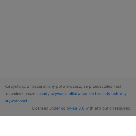
Korzystając z naszej strony potwierdzasz, że przeczytałeś(-aś) i
rozumiesz nasze
zasady używania plików cookie
i
zasady ochrony
prywatności
.
Licensed under
cc by-sa 3.0
with attribution required.