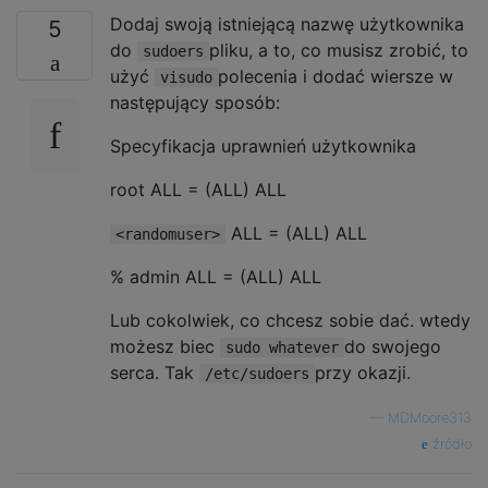
Dodaj swoją istniejącą nazwę użytkownika
5
do
pliku, a to, co musisz zrobić, to
sudoers
użyć
polecenia i dodać wiersze w
visudo
następujący sposób:
Specyfikacja uprawnień użytkownika
root ALL = (ALL) ALL
ALL = (ALL) ALL
<randomuser>
% admin ALL = (ALL) ALL
Lub cokolwiek, co chcesz sobie dać. wtedy
możesz biec
do swojego
sudo whatever
serca. Tak
przy okazji.
/etc/sudoers
—
MDMoore313
źródło