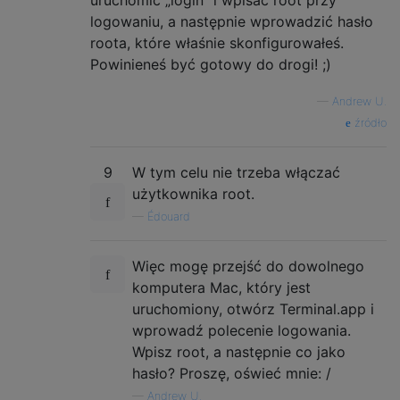
uruchomić „login” i wpisać root przy
logowaniu, a następnie wprowadzić hasło
roota, które właśnie skonfigurowałeś.
Powinieneś być gotowy do drogi! ;)
—
Andrew U.
źródło
9
W tym celu nie trzeba włączać
użytkownika root.
—
Édouard
Więc mogę przejść do dowolnego
komputera Mac, który jest
uruchomiony, otwórz Terminal.app i
wprowadź polecenie logowania.
Wpisz root, a następnie co jako
hasło? Proszę, oświeć mnie: /
—
Andrew U.