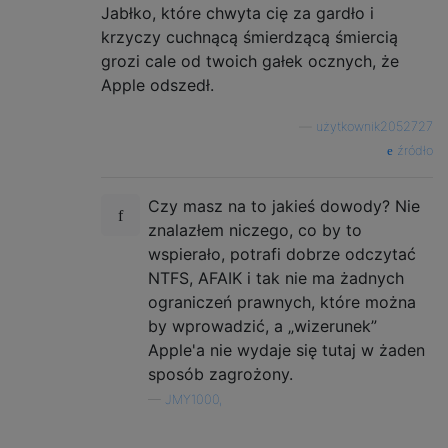
Jabłko, które chwyta cię za gardło i
krzyczy cuchnącą śmierdzącą śmiercią
grozi cale od twoich gałek ocznych, że
Apple odszedł.
—
użytkownik2052727
źródło
Czy masz na to jakieś dowody? Nie
znalazłem niczego, co by to
wspierało, potrafi dobrze odczytać
NTFS, AFAIK i tak nie ma żadnych
ograniczeń prawnych, które można
by wprowadzić, a „wizerunek”
Apple'a nie wydaje się tutaj w żaden
sposób zagrożony.
—
JMY1000,