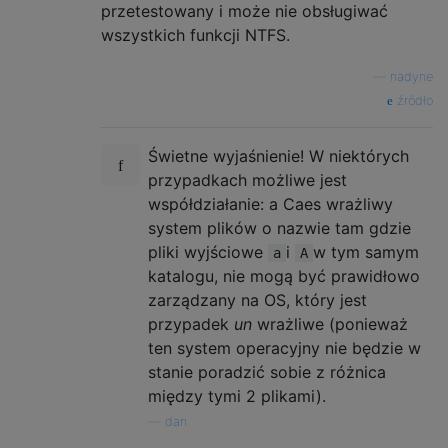
przetestowany i może nie obsługiwać
wszystkich funkcji NTFS.
—
nadyne
źródło
Świetne wyjaśnienie! W niektórych
przypadkach możliwe jest
współdziałanie: a Caes wrażliwy
system plików o nazwie tam gdzie
pliki wyjściowe
i
w tym samym
a
A
katalogu, nie mogą być prawidłowo
zarządzany na OS, który jest
przypadek
un
wrażliwe (ponieważ
ten system operacyjny nie będzie w
stanie poradzić sobie z różnica
między tymi 2 plikami).
—
dan