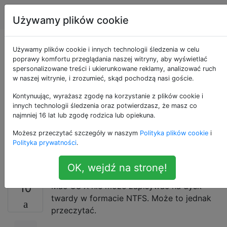
Apple
Tagi
Account
Używamy plików cookie
Jaki jest techniczny
Używamy plików cookie i innych technologii śledzenia w celu
poprawy komfortu przeglądania naszej witryny, aby wyświetlać
spersonalizowane treści i ukierunkowane reklamy, analizować ruch
powód, dla którego
w naszej witrynie, i zrozumieć, skąd pochodzą nasi goście.
OS X nie może
Kontynuując, wyrażasz zgodę na korzystanie z plików cookie i
innych technologii śledzenia oraz potwierdzasz, że masz co
najmniej 16 lat lub zgodę rodzica lub opiekuna.
zapisywać na
Możesz przeczytać szczegóły w naszym
Polityka plików cookie
i
urządzeniach NTFS?
Polityka prywatności
.
OK, wejdź na stronę!
Mac OS X nie może zapisywać na dysk
10
twardy w formacie NTFS. Może to jednak
przeczytać.