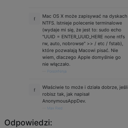
Mac OS X może zapisywać na dyskach
NTFS. Istnieje polecenie terminalowe
(wydaje mi się, że jest to: sudo echo
"UUID = ENTER_UUID_HERE none ntfs
rw, auto, nobrowse" >> / etc / fstab),
które pozwalają Macowi pisać. Nie
wiem, dlaczego Apple domyślnie go
nie włączało.
—
PoisonNinja
Właściwie to może i działa dobrze, jeśli
robisz tak, jak napisał
AnonymousAppDev.
—
Max Ried
Odpowiedzi: