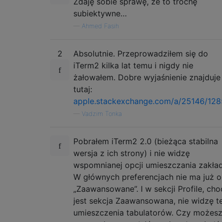
Zdaję sobie sprawę, że to trochę
subiektywne…
—
Ahmed Fasih
2
Absolutnie. Przeprowadziłem się do
iTerm2 kilka lat temu i nigdy nie
żałowałem. Dobre wyjaśnienie znajduje 
tutaj:
apple.stackexchange.com/a/25146/12
—
Vadzim Tonka
Pobrałem iTerm2 2.0 (bieżąca stabilna
wersja z ich strony) i nie widzę
wspomnianej opcji umieszczania zakła
W głównych preferencjach nie ma już o
„Zaawansowane”. I w sekcji Profile, cho
jest sekcja Zaawansowana, nie widzę t
umieszczenia tabulatorów. Czy możes