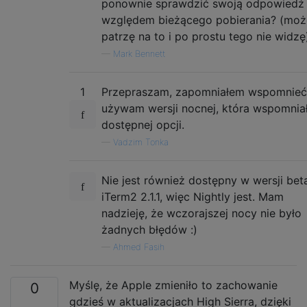
ponownie sprawdzić swoją odpowiedź
względem bieżącego pobierania? (moż
patrzę na to i po prostu tego nie widzę
—
Mark Bennett
1
Przepraszam, zapomniałem wspomnieć
używam wersji nocnej, która wspomnia
dostępnej opcji.
—
Vadzim Tonka
Nie jest również dostępny w wersji bet
iTerm2 2.1.1, więc Nightly jest. Mam
nadzieję, że wczorajszej nocy nie było
żadnych błędów :)
—
Ahmed Fasih
Myślę, że Apple zmieniło to zachowanie
0
gdzieś w aktualizacjach High Sierra, dzięki