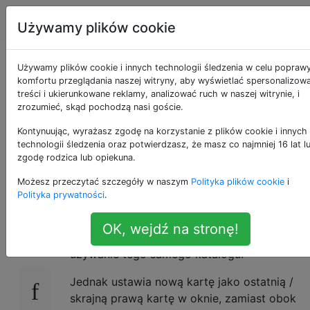
Apple
Tagi
Account
Używamy plików cookie
Karty aplikacji
Używamy plików cookie i innych technologii śledzenia w celu popraw
komfortu przeglądania naszej witryny, aby wyświetlać spersonalizow
treści i ukierunkowane reklamy, analizować ruch w naszej witrynie, i
terminalu, jak ustawić
zrozumieć, skąd pochodzą nasi goście.
obok bieżącej karty
Kontynuując, wyrażasz zgodę na korzystanie z plików cookie i innych
technologii śledzenia oraz potwierdzasz, że masz co najmniej 16 lat l
zgodę rodzica lub opiekuna.
zamiast na końcu
Możesz przeczytać szczegóły w naszym
Polityka plików cookie
i
Polityka prywatności
.
Używam Cmd-T przez cały czas, aby
10
OK, wejdź na stronę!
otwierać nowe karty, i jest ustawiony na
używanie tego samego katalogu.
Jednak ustawia nową kartę jako ostatnią /
skrajną prawą kartę w oknie, zamiast obok