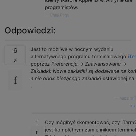
programistów.
—
Chris Page
Odpowiedzi:
Jest to możliwe w nocnym wydaniu
6
alternatywnego programu terminalowego
iTe
poprzez
Preferencje
→
Zaawansowane
→
Zakładki: Nowe zakładki są dodawane na koń
a nie obok bieżącego zakładki
ustawionej na
.
—
Vadzim 
ź
1
Czy mógłbyś skomentować, czy iTerm
jest kompletnym zamiennikiem termina