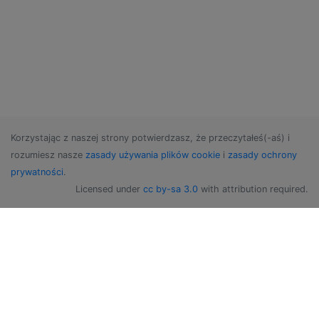
Korzystając z naszej strony potwierdzasz, że przeczytałeś(-aś) i
rozumiesz nasze
zasady używania plików cookie
i
zasady ochrony
prywatności
.
Licensed under
cc by-sa 3.0
with attribution required.