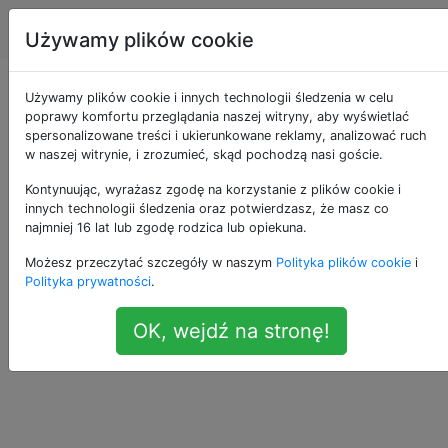
Apple
Tagi
Account
Używamy plików cookie
Jak mogę opróżnić
Używamy plików cookie i innych technologii śledzenia w celu
poprawy komfortu przeglądania naszej witryny, aby wyświetlać
spersonalizowane treści i ukierunkowane reklamy, analizować ruch
kosz z terminala?
w naszej witrynie, i zrozumieć, skąd pochodzą nasi goście.
Kontynuując, wyrażasz zgodę na korzystanie z plików cookie i
innych technologii śledzenia oraz potwierdzasz, że masz co
Jak mogę opróżnić kosz z terminala?
20
najmniej 16 lat lub zgodę rodzica lub opiekuna.
Możesz przeczytać szczegóły w naszym
Polityka plików cookie
i
terminal
trash
Polityka prywatności
.
—
markdorison
źródło
OK, wejdź na stronę!