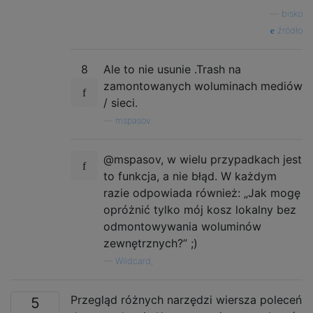
—
bisko
źródło
8
Ale to nie usunie .Trash na
zamontowanych woluminach mediów
/ sieci.
—
mspasov
@mspasov, w wielu przypadkach jest
to funkcja, a nie błąd. W każdym
razie odpowiada również: „Jak mogę
opróżnić tylko mój kosz lokalny bez
odmontowywania woluminów
zewnętrznych?” ;)
—
Wildcard,
Przegląd różnych narzędzi wiersza poleceń
5