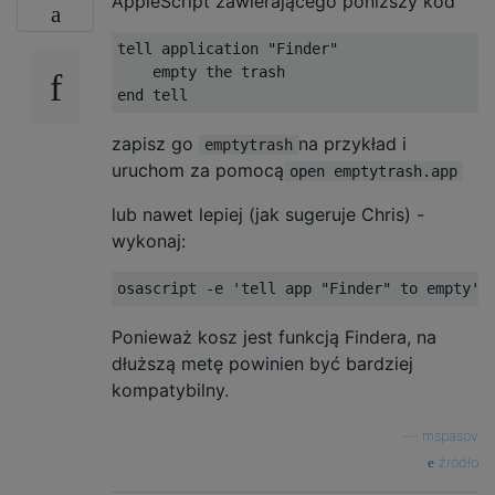
AppleScript zawierającego poniższy kod
tell application 
"Finder"
    empty the trash
end tell
zapisz go
na przykład i
emptytrash
uruchom za pomocą
open emptytrash.app
lub nawet lepiej (jak sugeruje Chris) -
wykonaj:
osascript 
-
e 
'tell app "Finder" to empty'
Ponieważ kosz jest funkcją Findera, na
dłuższą metę powinien być bardziej
kompatybilny.
—
mspasov
źródło