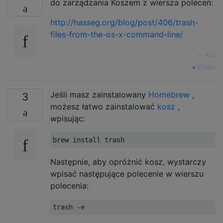
do zarządzania Koszem z wiersza poleceń:
http://hasseg.org/blog/post/406/trash-
files-from-the-os-x-command-line/
—
nuc
źródło
Jeśli masz zainstalowany
Homebrew
,
3
możesz łatwo zainstalować
kosz
,
wpisując:
brew install trash
Następnie, aby opróżnić kosz, wystarczy
wpisać następujące polecenie w wierszu
polecenia:
trash 
-
e