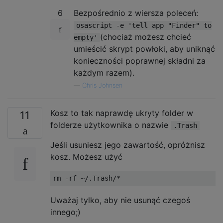
6
Bezpośrednio z wiersza poleceń:
osascript -e 'tell app "Finder" to
(chociaż możesz chcieć
empty'
umieścić skrypt powłoki, aby uniknąć
konieczności poprawnej składni za
każdym razem).
—
Chris Johnsen
Kosz to tak naprawdę ukryty folder w
11
folderze użytkownika o nazwie
.Trash
Jeśli usuniesz jego zawartość, opróżnisz
kosz. Możesz użyć
rm 
-
rf 
~/.
Trash
/*
Uważaj tylko, aby nie usunąć czegoś
innego;)