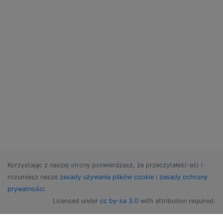
Korzystając z naszej strony potwierdzasz, że przeczytałeś(-aś) i
rozumiesz nasze
zasady używania plików cookie
i
zasady ochrony
prywatności
.
Licensed under
cc by-sa 3.0
with attribution required.