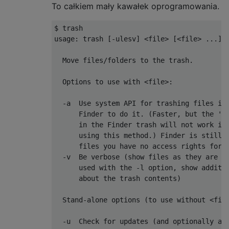
To całkiem mały kawałek oprogramowania.
$ trash

usage
:
 trash 
[-
ulesv
]
<
file
>
[<
file
>
...]
Move
 files
/
folders to the trash
.
Options
 to use with 
<
file
>:
-
a  
Use
 system API 
for
 trashing files ins
Finder
 to 
do
 it
.
(
Faster
,
 but the 
'p
in
 the 
Finder
 trash will not work 
if
      using this method
.)
Finder
 is still 
      files you have no access rights 
for
.
-
v  
Be
 verbose 
(
show files as they are t
      used with the 
-
l option
,
 show additio
      about the trash contents
)
Stand
-
alone options 
(
to use without 
<
fil
-
u  
Check
for
 updates 
(
and optionally au