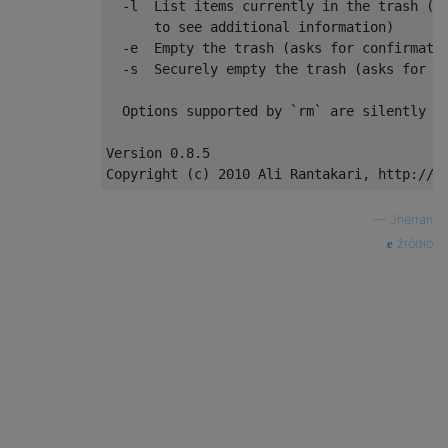
-
l  
List
 items currently 
in
 the trash 
(
a
      to see additional information
)
-
e  
Empty
 the trash 
(
asks 
for
 confirmati
-
s  
Securely
 empty the trash 
(
asks 
for
 c
Options
 supported by 
`rm`
 are silently a
Version
0.8
.
5
Copyright
(
c
)
2010
Ali
Rantakari
,
 http
://
h
—
Jherran
źródło