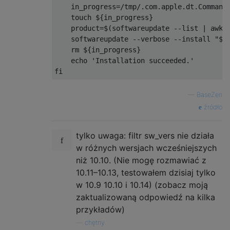
    in_progress
=/
tmp
/.
com
.
apple
.
dt
.
Command
    touch $
{
in_progress
}
    product
=
$
(
softwareupdate 
--
list 
|
 awk 
    softwareupdate 
--
verbose 
--
install 
"${
    rm $
{
in_progress
}
    echo 
'Installation succeeded.'
fi
—
BaseZen
źródło
tylko uwaga: filtr sw_vers nie działa
w różnych wersjach wcześniejszych
niż 10.10. (Nie mogę rozmawiać z
10.11–10.13, testowałem dzisiaj tylko
w 10.9 10.10 i 10.14) (zobacz moją
zaktualizowaną odpowiedź na kilka
przykładów)
—
chętny