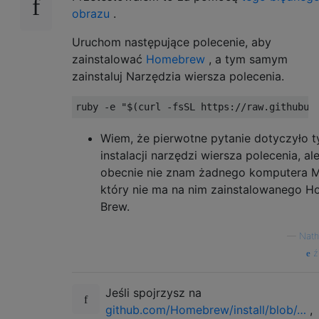
obrazu
.
Uruchom następujące polecenie, aby
zainstalować
Homebrew
, a tym samym
zainstaluj Narzędzia wiersza polecenia.
ruby 
-
e 
"$(curl -fsSL https://raw.githubus
Wiem, że pierwotne pytanie dotyczyło t
instalacji narzędzi wiersza polecenia, al
obecnie nie znam żadnego komputera M
który nie ma na nim zainstalowanego 
Brew.
—
Nath
ź
Jeśli spojrzysz na
github.com/Homebrew/install/blob/…
,