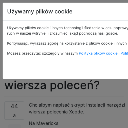
Apple
Tagi
Account
Używamy plików cookie
Jak mogę
Używamy plików cookie i innych technologii śledzenia w celu poprawy
ruch w naszej witrynie, i zrozumieć, skąd pochodzą nasi goście.
zainstalować
Kontynuując, wyrażasz zgodę na korzystanie z plików cookie i innych 
Narzędzia wiersza
Możesz przeczytać szczegóły w naszym
Polityka plików cookie
i
Poli
poleceń całkowicie z
wiersza poleceń?
Chciałbym napisać skrypt instalacji narzędzi
44
wiersza polecenia Xcode.
Na Mavericks