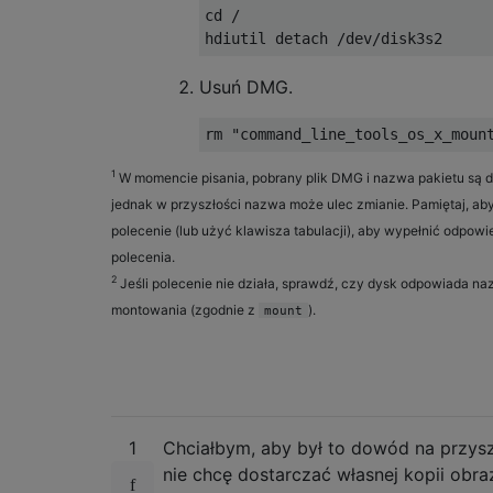
cd 
/
hdiutil detach 
/
dev
/
disk3s2
Usuń DMG.
rm 
"command_line_tools_os_x_moun
1
W momencie pisania, pobrany plik DMG i nazwa pakietu są d
jednak w przyszłości nazwa może ulec zmianie. Pamiętaj, ab
polecenie (lub użyć klawisza tabulacji), aby wypełnić odpow
polecenia.
2
Jeśli polecenie nie działa, sprawdź, czy dysk odpowiada na
montowania (zgodnie z
).
mount
1
Chciałbym, aby był to dowód na przysz
nie chcę dostarczać własnej kopii obr