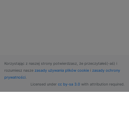
Korzystając z naszej strony potwierdzasz, że przeczytałeś(-aś) i
rozumiesz nasze
zasady używania plików cookie
i
zasady ochrony
prywatności
.
Licensed under
cc by-sa 3.0
with attribution required.