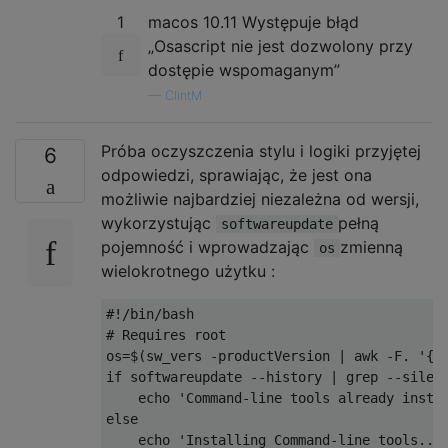
1
macos 10.11 Występuje błąd
„Osascript nie jest dozwolony przy
dostępie wspomaganym”
—
ClintM
Próba oczyszczenia stylu i logiki przyjętej
6
odpowiedzi, sprawiając, że jest ona
możliwie najbardziej niezależna od wersji,
wykorzystując
pełną
softwareupdate
pojemność i wprowadzając
zmienną
os
wielokrotnego użytku :
#!/bin/bash
# Requires root
os
=
$
(
sw_vers 
-
productVersion 
|
 awk 
-
F
.
'{p
if
 softwareupdate 
--
history 
|
 grep 
--
silen
    echo 
'Command-line tools already insta
else
    echo 
'Installing Command-line tools...