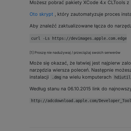
Możesz pobrać pakiety XCode 4.x CLTools z ic
Oto skrypt
, który zautomatyzuje proces insta
Aby znaleźć zaktualizowane łącza do narzędz
curl 
-
Ls
 https
://
devimages
.
apple
.
com
.
edgek
[1] Proszę nie nadużywaj / przeciążaj swoich serwerów
Może się okazać, że łatwiej jest najpierw za
narzędzia wiersza poleceń. Następnie może
instalacji
na wielu komputerach
.dmg
hdiutil
Według stanu na 06.10.2015 link do najnowsz
http://adcdownload.apple.com/Developer_Too