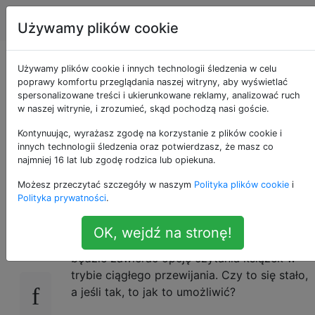
Apple
Tagi
Account
Używamy plików cookie
jak włączyć ciągłe
Używamy plików cookie i innych technologii śledzenia w celu
poprawy komfortu przeglądania naszej witryny, aby wyświetlać
spersonalizowane treści i ukierunkowane reklamy, analizować ruch
przewijanie w iBooks
w naszej witrynie, i zrozumieć, skąd pochodzą nasi goście.
1.0 dla OSX
Kontynuując, wyrażasz zgodę na korzystanie z plików cookie i
innych technologii śledzenia oraz potwierdzasz, że masz co
najmniej 16 lat lub zgodę rodzica lub opiekuna.
Mavericks?
Możesz przeczytać szczegóły w naszym
Polityka plików cookie
i
Polityka prywatności
.
Według
doniesień prasowych
Apple obiecało,
15
OK, wejdź na stronę!
że nowa aplikacja iBooks dla OSX Mavericks
będzie zawierać opcję czytania książek w
trybie ciągłego przewijania. Czy to się stało,
a jeśli tak, to jak to umożliwić?