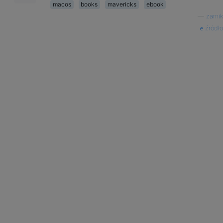
macos
books
mavericks
ebook
—
żarnik
źródło