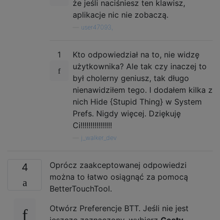
że ​​jeśli naciśniesz ten klawisz,
aplikacje nic nie zobaczą.
—
user47093,
1
Kto odpowiedział na to, nie widzę
użytkownika? Ale tak czy inaczej to
był cholerny geniusz, tak długo
nienawidziłem tego. I dodałem kilka z
nich Hide {Stupid Thing} w System
Prefs. Nigdy więcej. Dziękuję
Ci!!!!!!!!!!!!!!!!
—
j_walker_dev
Oprócz zaakceptowanej odpowiedzi
4
można to łatwo osiągnąć za pomocą
BetterTouchTool.
Otwórz Preferencje BTT. Jeśli nie jest