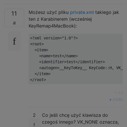
Możesz użyć pliku
private.xml
takiego jak
11
ten z Karabinerem (wcześniej
KeyRemap4MacBook):
<?xml version="1.0"?>

<root>

  <item>

    <name>test</name>

    <identifier>test</identifier>

    <autogen>__KeyToKey__ KeyCode::H, VK_CO
  </item>

—
Lri
źródło
2
Co jeśli chcę użyć klawisza do
czegoś innego? VK_NONE oznacza,