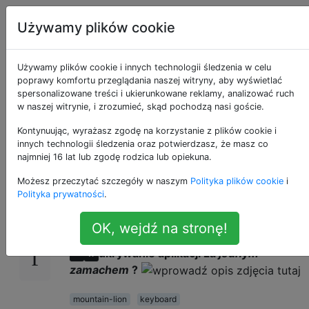
Apple
Tagi
Account
Używamy plików cookie
OS X: wyłączyć
Używamy plików cookie i innych technologii śledzenia w celu
poprawy komfortu przeglądania naszej witryny, aby wyświetlać
spersonalizowane treści i ukierunkowane reklamy, analizować ruch
CMD-H lub polecenie
w naszej witrynie, i zrozumieć, skąd pochodzą nasi goście.
„Ukryj aplikację”?
Kontynuując, wyrażasz zgodę na korzystanie z plików cookie i
innych technologii śledzenia oraz potwierdzasz, że masz co
najmniej 16 lat lub zgodę rodzica lub opiekuna.
Możesz przeczytać szczegóły w naszym
Polityka plików cookie
i
I
nigdy
(celowo) ukryć aplikację z
,
19
⌘
H
Polityka prywatności
.
która
mogłaby
być odbicia dla
każdej
aplikacji (
np Finder
), ale jest to oczywiście
OK, wejdź na stronę!
złe podejście. Więc,
jak możesz wyłączyć
ukrywanie aplikacji za
jednym
⌘
H
zamachem
?
mountain-lion
keyboard