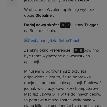
jeszcze zaznaczony, wybierz
Gesty
.
W obszarze Wybierz aplikację wybierz
opcję
Globalne
.
Dodaj nowy skrót
:
i ustaw
Trigger
⌘
H
na Brak działania.
Zamknij okno Preferencje i
powinno
⌘
H
być teraz wyłączone dla wszystkich
aplikacji.
Minusem w porównaniu z przyjętą
odpowiedzią jest to, że ta poprawka
obejmuje uruchomienie aplikacji. Ponieważ
jednak wielu użytkowników komputerów
Mac
już
używa BTT w tle do innych celów,
ta poprawka może zostać wykonana w
ciągu kilku sekund i może być prostsza dla