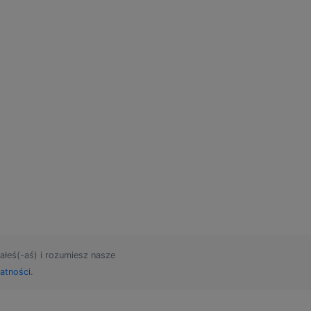
ałeś(-aś) i rozumiesz nasze
atności
.