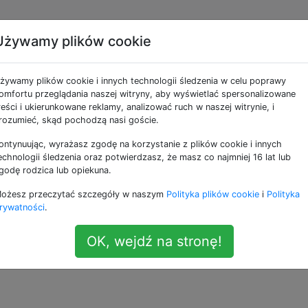
Używamy plików cookie
e jako naruto
żywamy plików cookie i innych technologii śledzenia w celu poprawy
omfortu przeglądania naszej witryny, aby wyświetlać spersonalizowane
reści i ukierunkowane reklamy, analizować ruch w naszej witrynie, i
rozumieć, skąd pochodzą nasi goście.
. Ale czy to był Madara? I podzielił się swoim sharinganem
gan, prawda? Jeśli to był Madara, dlaczego został wycho
ontynuując, wyrażasz zgodę na korzystanie z plików cookie i innych
echnologii śledzenia oraz potwierdzasz, że masz co najmniej 16 lat lub
godę rodzica lub opiekuna.
ożesz przeczytać szczegóły w naszym
Polityka plików cookie
i
Polityka
rywatności
.
OK, wejdź na stronę!