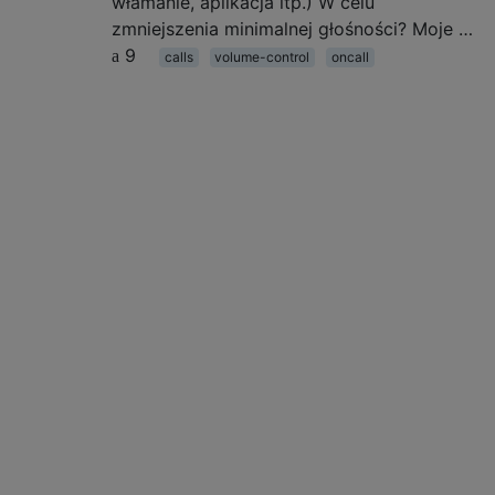
włamanie, aplikacja itp.) W celu
zmniejszenia minimalnej głośności? Moje …
9
calls
volume-control
oncall