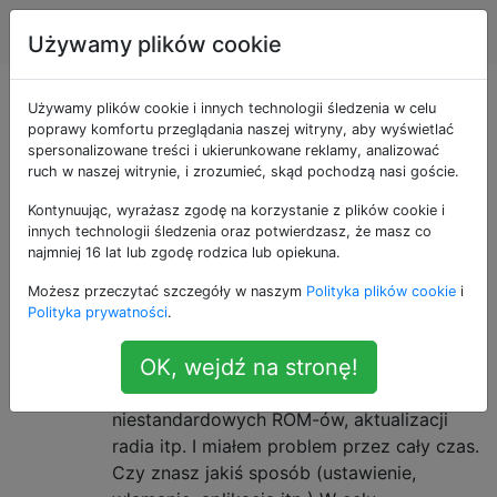
Android
Tagi
Account
Używamy plików cookie
Pytania otagowane
Używamy plików cookie i innych technologii śledzenia w celu
poprawy komfortu przeglądania naszej witryny, aby wyświetlać
spersonalizowane treści i ukierunkowane reklamy, analizować
jako oncall
ruch w naszej witrynie, i zrozumieć, skąd pochodzą nasi goście.
Kontynuując, wyrażasz zgodę na korzystanie z plików cookie i
Zmniejsz minimum głośności
4
innych technologii śledzenia oraz potwierdzasz, że masz co
połączeń
najmniej 16 lat lub zgodę rodzica lub opiekuna.
Uważam, że minimalna głośność podczas
Możesz przeczytać szczegóły w naszym
Polityka plików cookie
i
rozmowy w moim telefonie HTC Desire jest
Polityka prywatności
.
wciąż zbyt głośna w przypadku niektórych
OK, wejdź na stronę!
połączeń. Odkąd dostałem telefon,
sflashowałem kilka różnych
niestandardowych ROM-ów, aktualizacji
radia itp. I miałem problem przez cały czas.
Czy znasz jakiś sposób (ustawienie,