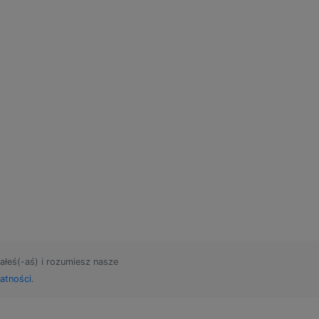
ałeś(-aś) i rozumiesz nasze
atności
.