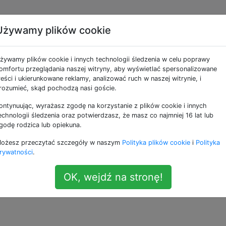
Używamy plików cookie
ne jako busybox
żywamy plików cookie i innych technologii śledzenia w celu poprawy
omfortu przeglądania naszej witryny, aby wyświetlać spersonalizowane
 aby umożliwić połączenia ze zdalnym serwere
reści i ukierunkowane reklamy, analizować ruch w naszej witrynie, i
rozumieć, skąd pochodzą nasi goście.
rdowego jądra Androida (Gingerbread) i jestem w stanie
ontynuując, wyrażasz zgodę na korzystanie z plików cookie i innych
echnologii śledzenia oraz potwierdzasz, że masz co najmniej 16 lat lub
rem SSH z uwierzytelnianiem za pomocą hasła za pomocą
godę rodzica lub opiekuna.
. Chciałbym móc używać kluczy SSH do automatycznego
li tak, to gdzie powinienem umieścić mój klucz prywatny?
ożesz przeczytać szczegóły w naszym
Polityka plików cookie
i
Polityka
rywatności
.
OK, wejdź na stronę!