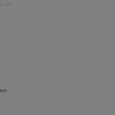
źródło
acz