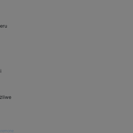
deru
i
,
żliwe
ibremone