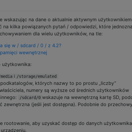
ze wskazując na dane o aktualnie aktywnym użytkownikiem
 na kilka powiązanych pytań / odpowiedzi, które jednozn
chowywaniem dla wielu użytkowników, na tle:
 się w / sdcard / 0 / z 4.2?
 pamięci wewnętrznej
o użytkownika:
i
/media
/storage/emulated
podkatalogów, których nazwy to po prostu „liczby”
właściciela, numery są wyższe od średnich użytkowników
 innego:
wskazuje na wewnętrzną kartę SD, pod
/sdcard/0
ć zewnętrzna (jeśli jest dostępna). Podobnie do przechow
ne rootowanie, aby uzyskać dostęp do danych użytkownika
 urządzeniu.