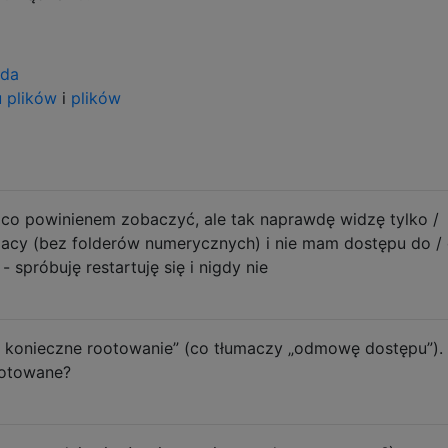
ida
u
plików
i
plików
co powinienem zobaczyć, ale tak naprawdę widzę tylko /
gacy (bez folderów numerycznych) i nie mam dostępu do / 
spróbuję restartuję się i nigdy nie
 konieczne rootowanie” (co tłumaczy „odmowę dostępu”).
ootowane?