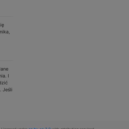
ię
nika,
dane
a. I
dzić
 Jeśli