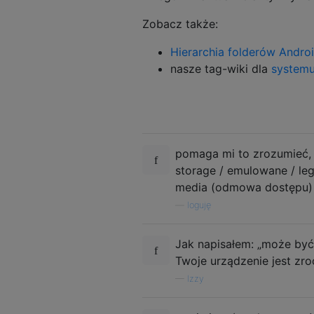
Zobacz także:
Hierarchia folderów Andro
nasze tag-wiki dla
system
pomaga mi to zrozumieć, 
storage / emulowane / le
media (odmowa dostępu) - 
—
loguję
Jak napisałem: „może być
Twoje urządzenie jest zr
—
Izzy