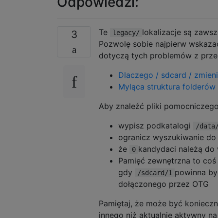
Odpowiedzi:
Te
lokalizacje są zaws
3
legacy/
Pozwolę sobie najpierw wskazać
dotyczą tych problemów z prze
Dlaczego / sdcard / zmienia
Myląca struktura folderów
Aby znaleźć pliki pomocniczeg
wypisz podkatalogi
/data
ogranicz wyszukiwanie do 
że
kandydaci należą do 
0
Pamięć zewnętrzna to coś
gdy
powinna by
/sdcard/1
dołączonego przez OTG
Pamiętaj, że może być koniecz
innego niż aktualnie aktywny na