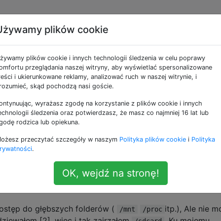
Używamy plików cookie
ć dostęp do wielu
żywamy plików cookie i innych technologii śledzenia w celu poprawy
kownika z adb?
omfortu przeglądania naszej witryny, aby wyświetlać spersonalizowane
reści i ukierunkowane reklamy, analizować ruch w naszej witrynie, i
rozumieć, skąd pochodzą nasi goście.
ontynuując, wyrażasz zgodę na korzystanie z plików cookie i innych
woma użytkownikami: podstawowym (właścicielem) i
echnologii śledzenia oraz potwierdzasz, że masz co najmniej 16 lat lub
ć dostęp do pliku wygenerowanego przez aplikację
godę rodzica lub opiekuna.
ożesz przeczytać szczegóły w naszym
Polityka plików cookie
i
Polityka
rywatności
.
go (Ubuntu) pulpitu przez USB, montuje się jako urządzen
 mi folder podstawowy dla aktualnie aktywnego użytkownik
OK, wejdź na stronę!
ię gdzie indziej w systemie, więc
zamiast tego
adb shell
dostęp do głębszych folderów (
itp.), Ale nie 
/mnt
/proc
dziewałem [2], więc i tak zajrzałem
. Ku mojemu
/sdcard