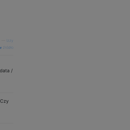
—
Izzy
źródło
data /
 Czy