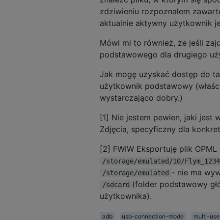
zdziwieniu rozpoznałem zawarto
aktualnie aktywny użytkownik 
Mówi mi to również, że jeśli za
podstawowego dla drugiego uż
Jak mogę uzyskać dostęp do t
użytkownik podstawowy (właści
wystarczająco dobry.)
[1] Nie jestem pewien, jaki jest
Zdjęcia, specyficzny dla konkr
[2] FWIW Eksportuję plik OPML
/storage/emulated/10/Flym_1234
- nie ma wy
/storage/emulated
(folder podstawowy głó
/sdcard
użytkownika).
adb
usb-connection-mode
multi-use