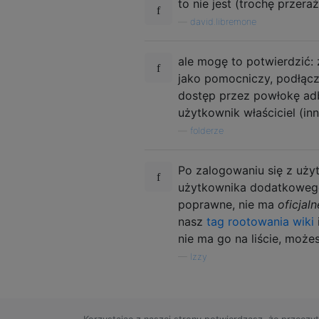
to nie jest (trochę przer
—
david.libremone
ale mogę to potwierdzić: zr
jako pomocniczy, podłącz
dostęp przez powłokę adb
użytkownik właściciel (in
—
folderze
Po zalogowaniu się z u
użytkownika dodatkowego
poprawne, nie ma
oficjal
nasz
tag rootowania wiki
nie ma go na liście, może
—
Izzy