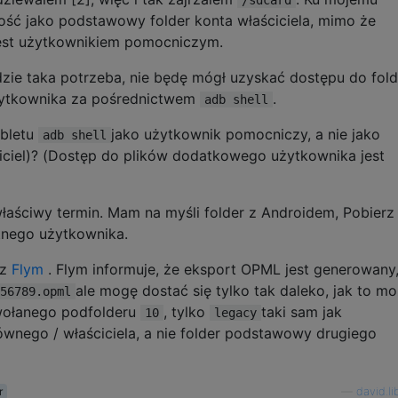
ść jako podstawowy folder konta właściciela, mimo że
jest użytkownikiem pomocniczym.
jdzie taka potrzeba, nie będę mógł uzyskać dostępu do fol
ytkownika za pośrednictwem
.
adb shell
abletu
jako użytkownik pomocniczy, a nie jako
adb shell
ciel)? (Dostęp do plików dodatkowego użytkownika jest
 właściwy termin. Mam na myśli folder z Androidem, Pobierz 
etnego użytkownika.
 z
Flym
. Flym informuje, że eksport OPML jest generowany
ale mogę dostać się tylko tak daleko, jak to mo
56789.opml
wołanego podfolderu
, tylko
taki sam jak
10
legacy
wnego / właściciela, a nie folder podstawowy drugiego
r
—
david.l