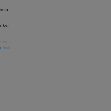
domu -
rdzo
ecieć do
źródło