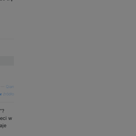
—
Qian
źródło
”?
ieci w
aje