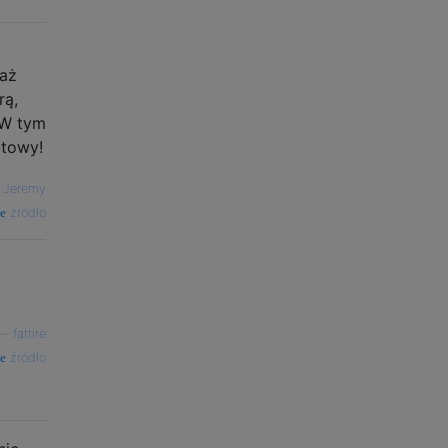
 aż
rą,
. W tym
otowy!
—
Jeremy
źródło
—
fattire
źródło