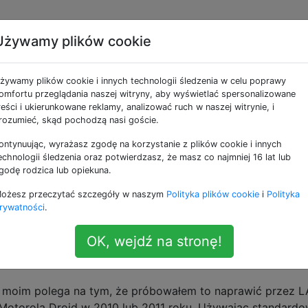
Używamy plików cookie
okorekty - sześć wersji
żywamy plików cookie i innych technologii śledzenia w celu poprawy
elefony później
omfortu przeglądania naszej witryny, aby wyświetlać spersonalizowane
reści i ukierunkowane reklamy, analizować ruch w naszej witrynie, i
rozumieć, skąd pochodzą nasi goście.
ontynuując, wyrażasz zgodę na korzystanie z plików cookie i innych
 zadane wcześniej, ale dosłownie żadne z rozwiązań nigdy 
echnologii śledzenia oraz potwierdzasz, że masz co najmniej 16 lat lub
eszedłem przez trzy telefony i sześć iteracji Androida, wiel
godę rodzica lub opiekuna.
iele klawiatur i problem po prostu nie zostanie naprawiony.
ożesz przeczytać szczegóły w naszym
Polityka plików cookie
i
Polityka
ne pytanie:
rywatności
.
ałem słowo „nie” jako „Nie” i zapisałem je jako autokorek
OK, wejdź na stronę!
ję „nie”, automatycznie poprawia się na „Nie”, z dużą lite
 moim polega na tym, że próbowałem to naprawić przez L
i Motorola Droid w 2010 lub 2011 roku. Używając standardo