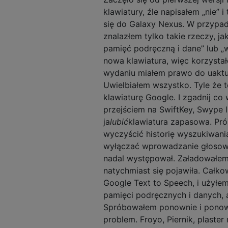
klawiatury, źle napisałem „nie”
się do Galaxy Nexus. W przypad
znalazłem tylko takie rzeczy, jak
pamięć podręczną i dane” lub „w
nowa klawiatura, więc korzysta
wydaniu miałem prawo do uaktual
Uwielbiałem wszystko. Tyle że t
klawiaturę Google. I zgadnij co
przejściem na SwiftKey, Swype l
ja
lubić
klawiatura zapasowa. Pr
wyczyścić historię wyszukiwani
wyłączać wprowadzanie głosowe 
nadal występował. Załadowałem 
natychmiast się pojawiła. Całko
Google Text to Speech, i użyłe
pamięci podręcznych i danych, 
Spróbowałem ponownie i ponown
problem. Froyo, Piernik, plaster