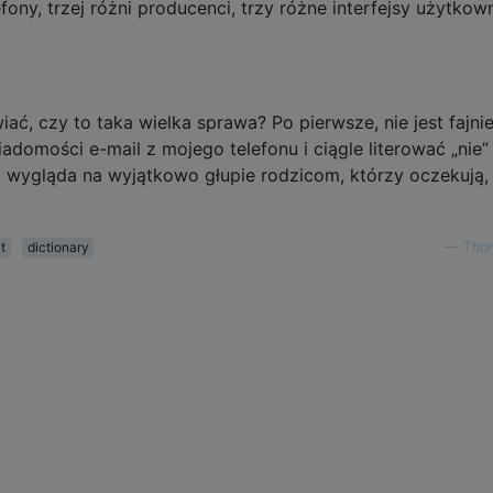
fony, trzej różni producenci, trzy różne interfejsy użytkown
ać, czy to taka wielka sprawa? Po pierwsze, nie jest fajni
domości e-mail z mojego telefonu i ciągle literować „nie”
o wygląda na wyjątkowo głupie rodzicom, którzy oczekują, 
t
dictionary
—
Thom