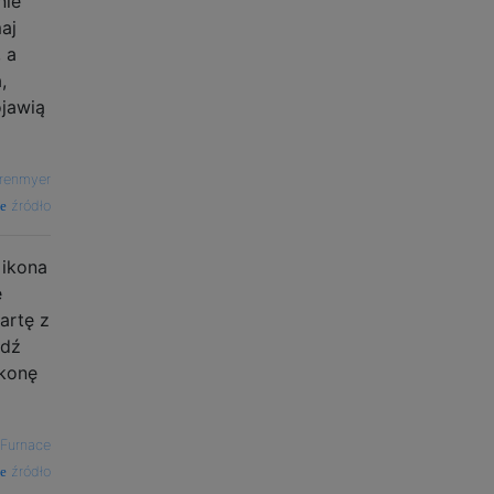
nie
aj
 a
,
ojawią
renmyer
źródło
 ikona
e
artę z
jdź
ikonę
 Furnace
źródło