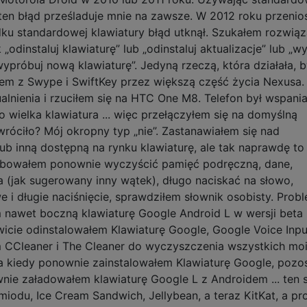
 i ten błąd prześladuje mnie na zawsze. W 2012 roku przeni
ku standardowej klawiatury błąd utknął. Szukałem rozwiąza
 „odinstaluj klawiaturę” lub „odinstaluj aktualizacje” lub „
ypróbuj nową klawiaturę”. Jedyną rzeczą, która działała, b
łem z Swype i SwiftKey przez większą część życia Nexusa.
nienia i rzuciłem się na HTC One M8. Telefon był wspaniały
o wielka klawiatura ... więc przełączyłem się na domyślną
 wróciło? Mój okropny typ „nie”. Zastanawiałem się nad
ub inną dostępną na rynku klawiaturę, ale tak naprawdę to
óbowałem ponownie wyczyścić pamięć podręczną, dane,
a (jak sugerowany inny wątek), długo naciskać na słowo,
i długie naciśnięcie, sprawdziłem słownik osobisty. Prob
nawet boczną klawiaturę Google Android L w wersji beta 
wicie odinstalowałem Klawiaturę Google, Google Voice Inpu
m CCleaner i The Cleaner do wyczyszczenia wszystkich mo
a kiedy ponownie zainstalowałem Klawiaturę Google, pozos
ie załadowałem klawiaturę Google L z Androidem ... ten
 miodu, Ice Cream Sandwich, Jellybean, a teraz KitKat, a p