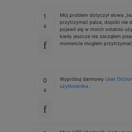
Mój problem dotyczył słowa „też
1
przytrzymać palca, dopóki nie da
pojawił się w moich ostatnio uży
kiedy jeszcze nie zacząłem pisać
momencie mogłem przytrzymać pa
Wypróbuj darmowy
User Dictio
0
użytkownika
.