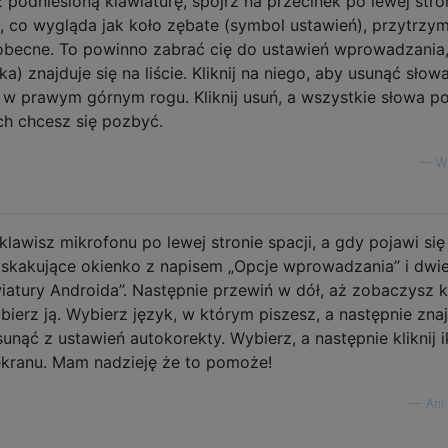
podniesioną klawiaturę, spójrz na przecinek po lewej stro
ś, co wygląda jak koło zębate (symbol ustawień), przytrzym
 obecne. To powinno zabrać cię do ustawień wprowadzania,
a) znajduje się na liście. Kliknij na niego, aby usunąć słowa
w prawym górnym rogu. Kliknij usuń, a wszystkie słowa p
ch chcesz się pozbyć.
—
W
klawisz mikrofonu po lewej stronie spacji, a gdy pojawi się
yskakujące okienko z napisem „Opcje wprowadzania” i dwi
iatury Androida”. Następnie przewiń w dół, aż zobaczysz k
bierz ją. Wybierz język, w którym piszesz, a następnie zna
unąć z ustawień autokorekty. Wybierz, a następnie kliknij 
kranu. Mam nadzieję że to pomoże!
—
Ani