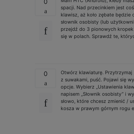
Mam HTC (Android), kiedy masz 
0
spacji. Nad przecinkiem jest co
klawisz, aż koło zębate będzie
słownik osobisty (lub użytkownik
przejdź do 3 pionowych kropek 
się w polach. Sprawdź te, który
Otwórz klawiaturę. Przytrzymaj 
0
z suwakami, puść. Pojawi się w
opcje. Wybierz „Ustawienia klaw
napisem „Słownik osobisty” i wy
słowo, które chcesz zmienić / us
kosza w prawym górnym rogu e