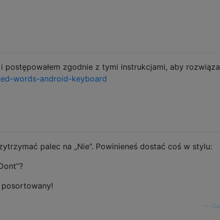
 postępowałem zgodnie z tymi instrukcjami, aby rozwiąz
rned-words-android-keyboard
rzytrzymać palec na „Nie”. Powinieneś dostać coś w stylu:
Dont”?
ć posortowany!
—
Da