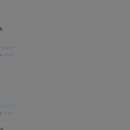
ub
Prasanth
źródło
Chris771
źródło
ch