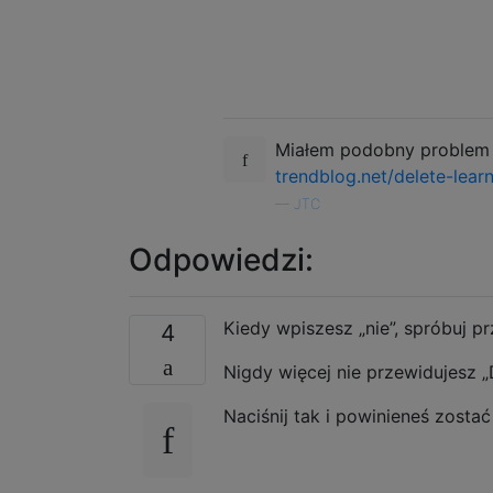
Miałem podobny problem i
trendblog.net/delete-lea
—
JTC
Odpowiedzi:
Kiedy wpiszesz „nie”, spróbuj p
4
Nigdy więcej nie przewidujesz „
Naciśnij tak i powinieneś zosta