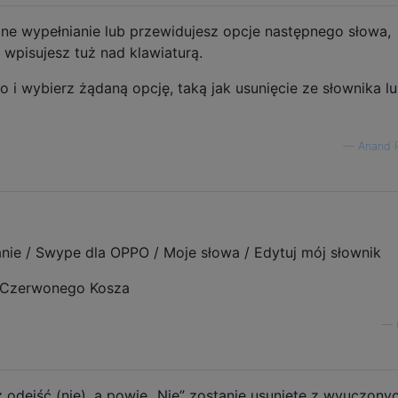
ne wypełnianie lub przewidujesz opcje następnego słowa,
wpisujesz tuż nad klawiaturą.
o i wybierz żądaną opcję, taką jak usunięcie ze słownika l
—
Anand 
nie / Swype dla OPPO / Moje słowa / Edytuj mój słownik
o Czerwonego Kosza
—
 odejść (nie), a powie „Nie” zostanie usunięte z wyuczony