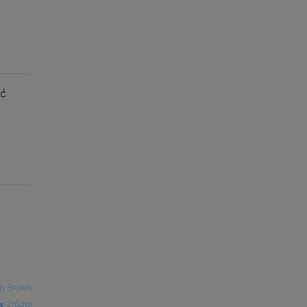
ać
n Brown
źródło