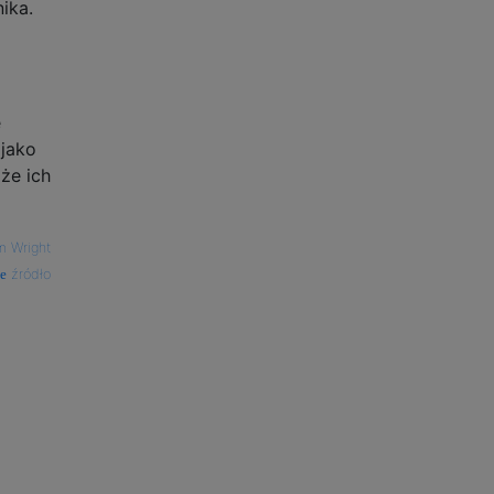
ika.
e
 jako
że ich
 Wright
źródło