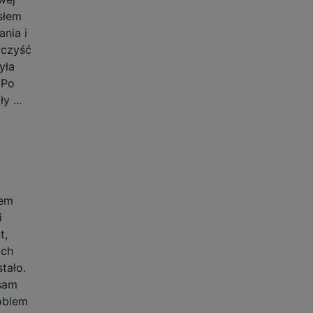
osłem
nia i
wyczyść
yła
 Po
 ...
lem
i
t,
ich
tało.
 sam
roblem