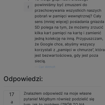
powinniśmy być zmuszeni do
przechowywania wszystkich naszych
pobrań w pamięci wewnętrznej? Cały
sens (mniej więcej) posiadania gniazda
SD polega na tym, że możemy zrzucić
kilka kart pamięci na kartę i zamienić
jedną kolekcję na inną. Przypuszczam,
że Google chce, abyśmy wszyscy
korzystali z „pamięci w chmurze”, która
jest bezwartościowa, gdy jest poza
siecią.
—
Carl Witthoft
Odpowiedzi:
Znalazłem odpowiedź na moje własne
17
pytanie! Mógłbym również podzielić się
tym, jak to zrobiłem (ZRÓB TO NA