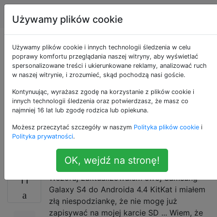
Android
Tagi
Account
Używamy plików cookie
Obejście problemu
Używamy plików cookie i innych technologii śledzenia w celu
poprawy komfortu przeglądania naszej witryny, aby wyświetlać
spersonalizowane treści i ukierunkowane reklamy, analizować ruch
dla Androida 4.4
w naszej witrynie, i zrozumieć, skąd pochodzą nasi goście.
polegającego na
Kontynuując, wyrażasz zgodę na korzystanie z plików cookie i
innych technologii śledzenia oraz potwierdzasz, że masz co
najmniej 16 lat lub zgodę rodzica lub opiekuna.
niemożności zapisu
Możesz przeczytać szczegóły w naszym
Polityka plików cookie
i
na kartach SD?
Polityka prywatności
.
OK, wejdź na stronę!
Wczoraj zaktualizowałem swój Samsung
11
Galaxy S4 do Androida 4.4 KitKat i miałem
złą niespodziankę, że nie mogę już
zapisywać na mojej karcie SD ... Wiem, że