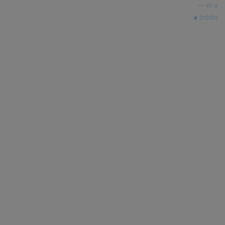
—
nl-x
źródło