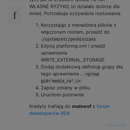
WŁASNE RYZYKO, to działało dobrze dla
mnie). Potrzebuje oczywiście rootowania.
Korzystając z menedżera plików z
włączonym rootem, przejdź do
/system/etc/permissions
Edytuj platformę.xml i znajdź
uprawnienie
WRITE_EXTERNAL_STORAGE.
Dodaj dodatkową definicję grupy dla
tego uprawnienia ...
<group
gid="media_rw" />
Zapisz zmiany w pliku.
Uruchom ponownie
Kredyty trafiają do
mateenf
z
forum
deweloperów XDA
—
Guillaume