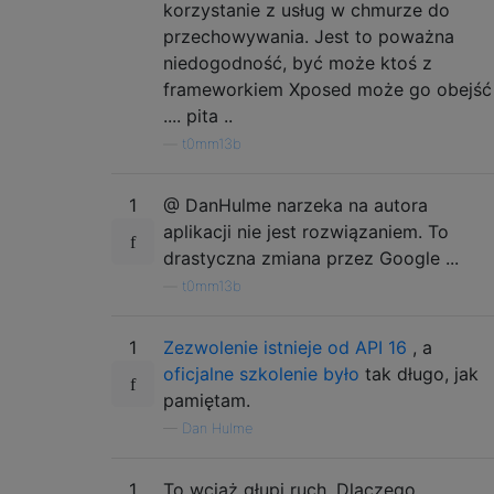
korzystanie z usług w chmurze do
przechowywania. Jest to poważna
niedogodność, być może ktoś z
frameworkiem Xposed może go obejść
.... pita ..
—
t0mm13b
1
@ DanHulme narzeka na autora
aplikacji nie jest rozwiązaniem. To
drastyczna zmiana przez Google ...
—
t0mm13b
1
Zezwolenie istnieje od API 16
, a
oficjalne szkolenie było
tak długo, jak
pamiętam.
—
Dan Hulme
1
To wciąż głupi ruch. Dlaczego