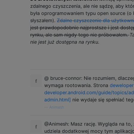
zdalnego czyszczenia, ale nie sądzę, aby któr
była oprogramowaniem typu open source (o
słyszałem).
Zdalne czyszczenie dla użytkown
jest prawdopodobnie najprostsze i jest dost
rynku, ale sam nigdy tego nie próbowałem.
Ta
nie jest już dostępna na rynku.
@ bruce-connor: Nie rozumiem, dlacze
wymaga rootowania. Strona
deweloper
developer.android.com/guide/topics/a
admin.html]
nie wydaje się spełniać t
—
Animesh
@Animesh: Masz rację. Wygląda na to,
udziela dodatkowej mocy tym aplikacj