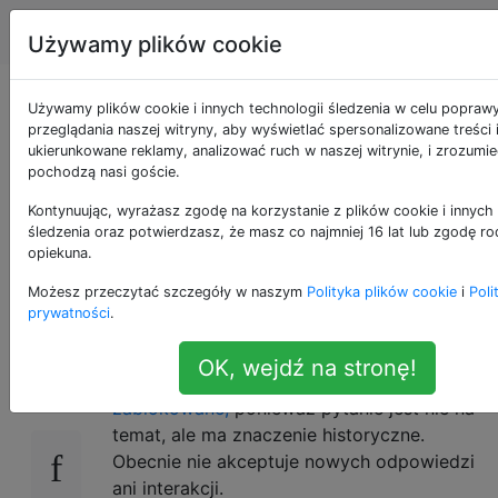
Android
Tagi
Account
Używamy plików cookie
Aplikacja typu open
Używamy plików cookie i innych technologii śledzenia w celu popraw
przeglądania naszej witryny, aby wyświetlać spersonalizowane treści 
ukierunkowane reklamy, analizować ruch w naszej witrynie, i zrozumie
source do zdalnego
pochodzą nasi goście.
czyszczenia telefonu
Kontynuując, wyrażasz zgodę na korzystanie z plików cookie i innych 
śledzenia oraz potwierdzasz, że masz co najmniej 16 lat lub zgodę ro
opiekuna.
z Androidem?
Możesz przeczytać szczegóły w naszym
Polityka plików cookie
i
Poli
prywatności
.
22
OK, wejdź na stronę!
Zablokowana
. To pytanie i odpowiedzi są
zablokowane,
ponieważ pytanie jest nie na
temat, ale ma znaczenie historyczne.
Obecnie nie akceptuje nowych odpowiedzi
ani interakcji.