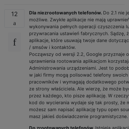
Dla niezrootowanych telefonów.
Do 2.1 nie j
12
możliwe. Zwykłe aplikacje nie mają uprawnie
wykonywania pełnych operacji czyszczenia l
przywracania ustawień fabrycznych. Sądzę, że
aplikacje, które usuwają twoje dane dotyczą
/ smsów i kontaktów.
Począwszy od wersji 2.2, Google przyznaje 
uprawnienia rootowania aplikacjom korzysta
Administrowania urządzeniami. Jest to podo
w jaki firmy mogą polisować telefony swoich
pracowników i wymagają dodatkowego potw
ze strony właściciela. Ale wierzę, że może b
przez każdego, kto pisze aplikację. W rzeczy
kod do wycierania wydaje się tak prosty, że 
możesz sam napisać aplikację typu open sourc
masz jakieś doświadczenie programistyczne. 
Do zrootowanych telefonów.
Istnieją aplikac