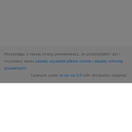
Korzystając z naszej strony potwierdzasz, że przeczytałeś(-aś) i
rozumiesz nasze
zasady używania plików cookie
i
zasady ochrony
prywatności
.
Licensed under
cc by-sa 3.0
with attribution required.