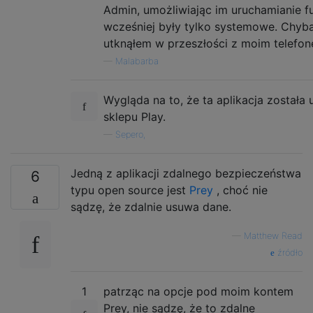
Admin, umożliwiając im uruchamianie fu
wcześniej były tylko systemowe. Chyb
utknąłem w przeszłości z moim telefon
—
Malabarba
Wygląda na to, że ta aplikacja została 
sklepu Play.
—
Sepero,
Jedną z aplikacji zdalnego bezpieczeństwa
6
typu open source jest
Prey
, choć nie
sądzę, że zdalnie usuwa dane.
—
Matthew Read
źródło
1
patrząc na opcje pod moim kontem
Prey, nie sądzę, że to zdalne