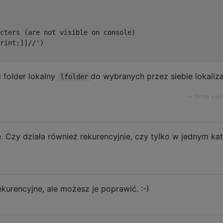
cters (are not visible on console)

rint:]]//')

i folder lokalny
do wybranych przez siebie lokaliza
lfolder
—
Anne van
. Czy działa również rekurencyjnie, czy tylko w jednym ka
ekurencyjne, ale możesz je poprawić. :-)