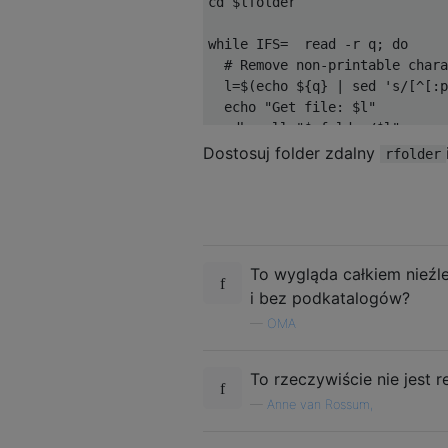
cd $lfolder

while IFS=  read -r q; do

  # Remove non-printable chara
  l=$(echo ${q} | sed 's/[^[:p
  echo "Get file: $l"

  adb pull "$rfolder/$l"

Dostosuj folder zdalny
rfolder
To wygląda całkiem nieźle
i bez podkatalogów?
—
OMA
To rzeczywiście nie jest r
—
Anne van Rossum,