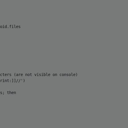
oid.files

cters (are not visible on console)

rint:]]//')

s; then         
