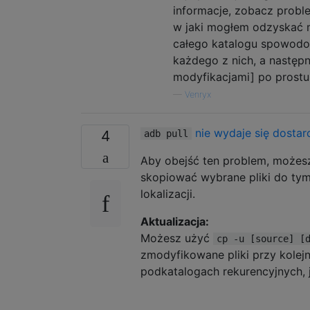
informacje, zobacz probl
w jaki mogłem odzyskać mo
całego katalogu spowodow
każdego z nich, a następ
modyfikacjami] po prostu 
—
Venryx
nie wydaje się dostar
4
adb pull
Aby obejść ten problem, możesz
skopiować wybrane pliki do tymc
lokalizacji.
Aktualizacja:
Możesz użyć
cp -u [source] [
zmodyfikowane pliki przy kole
podkatalogach rekurencyjnych, j