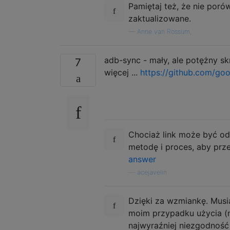
Pamiętaj też, że nie porówn
zaktualizowane.
—
Anne van Rossum,
adb-sync - mały, ale potężny s
7
więcej ...
https://github.com/go
Chociaż link może być odp
metodę i proces, aby prze
answer
—
acejavelin
Dzięki za wzmiankę. Musi
moim przypadku użycia (
najwyraźniej niezgodność