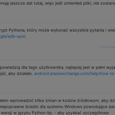
uję jeszcze dat tutaj, więc jeśli zmieniłeś pliki, nie zostan
krypt Pythona, który może wykonać wszystkie pytania i wie
ogle/adb-sync
—
Александ
owiedzią dla tego użytkownika, najlepiej jest w pełni wyja
jść, aby działało.
android.stackexchange.com/help/how-to
ałem wprowadzić kilka zmian w kodzie źródłowym, aby dzi
niepoprawne ścieżki dla systemu Windows powodujące awa
 wersji w języku Python itp. - aby uzyskać szczegółowe