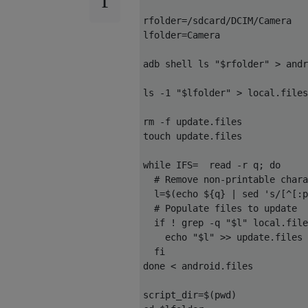
rfolder=/sdcard/DCIM/Camera

lfolder=Camera

adb shell ls "$rfolder" > andr
ls -1 "$lfolder" > local.files

rm -f update.files

touch update.files

while IFS=  read -r q; do

  # Remove non-printable chara
  l=$(echo ${q} | sed 's/[^[:p
  # Populate files to update

  if ! grep -q "$l" local.file
    echo "$l" >> update.files

  fi  

done < android.files

script_dir=$(pwd)
