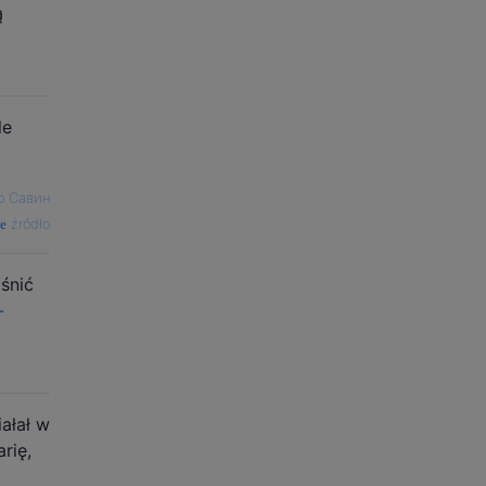
ą
le
р Савин
źródło
śnić
-
ałał w
rię,