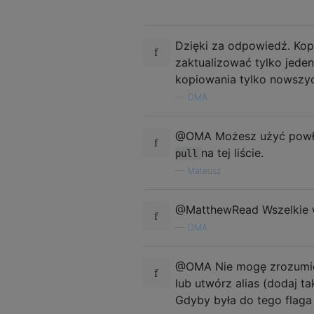
Dzięki za odpowiedź. Kopi
zaktualizować tylko jeden
kopiowania tylko nowszyc
—
OMA
@OMA Możesz użyć powłoki
na tej liście.
pull
—
Mateusz
@MatthewRead Wszelkie ws
—
OMA
@OMA Nie mogę zrozumieć
lub utwórz alias (dodaj t
Gdyby była do tego flaga 