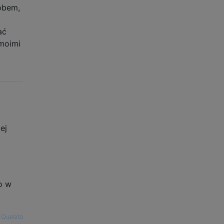
obem,
ać
 moimi
ej
o w
 Quesito