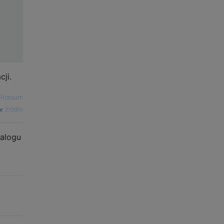
cji.
 Rossum
źródło
talogu