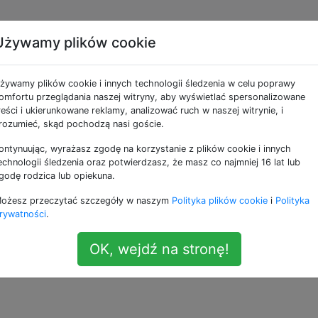
Używamy plików cookie
ko nowsze pliki za pomo
żywamy plików cookie i innych technologii śledzenia w celu poprawy
zędzie Android SDK)
omfortu przeglądania naszej witryny, aby wyświetlać spersonalizowane
reści i ukierunkowane reklamy, analizować ruch w naszej witrynie, i
rozumieć, skąd pochodzą nasi goście.
ontynuując, wyrażasz zgodę na korzystanie z plików cookie i innych
/ sdcard /” mogę skopiować całą zawartość pamięci
echnologii śledzenia oraz potwierdzasz, że masz co najmniej 16 lat lub
 Androidem do mojego bieżącego katalogu lokalnego (a „a
godę rodzica lub opiekuna.
to samo z zewnętrzną kartą SD). Ale to polecenie zawsze ko
ożesz przeczytać szczegóły w naszym
Polityka plików cookie
i
Polityka
 zapisałem lokalnie.
rywatności
.
 tylko nowych i zmodyfikowanych plików? (pliki z nowszą 
OK, wejdź na stronę!