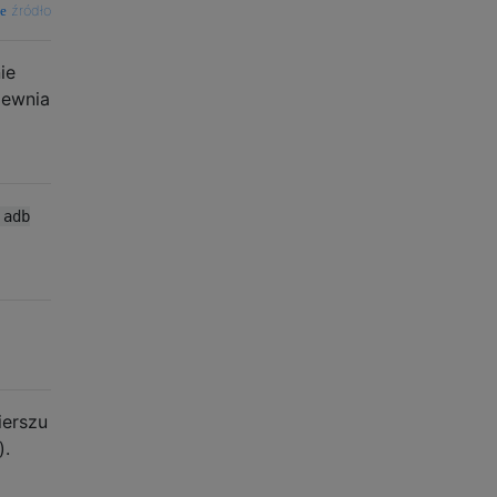
źródło
ie
pewnia
adb
ierszu
).