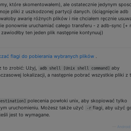
emy, które skomentowałem), ale ostatecznie jedynym spos
je pliki z uszkodzonej partycji danych. (ściągnięcie adb
ałoby awarię różnych plików i nie chciałem ręcznie usuw
nie ponownie uruchamiać całego transferu - z adb-sync [+
zawiodłby ten jeden plik następnie kontynuuj)
czać flagi do pobierania wybranych plików
.
 to zrobić: Użyj,
aby
adb shell [Unix shell command]
zasowej lokalizacji, a następnie pobrać wszystkie pliki z t
polecenia powłoki unix, aby skopiować tylko
destination]
jnym uruchomieniu. Możesz także użyć
flagi, aby użyć g
-r
eśli jest to wymagane.
—
Android