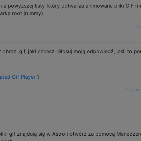
m z powyższej listy, który odtwarza animowane pliki GIF 
arkę root jrummy).
—
Sw
braz .gif, jaki chcesz. Głosuj moją odpowiedź, jeśli to p
ated Gif Player
?
—
Gilgame
 pliki gif znajdują się w Astro i otwórz za pomocą Menedżer