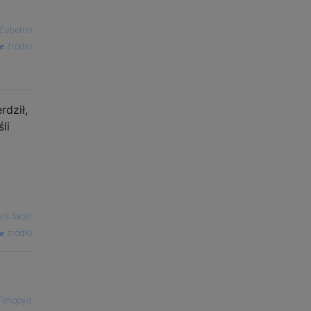
 Zubemo
źródło
rdził,
li
kiś facet
źródło
Tehppyd