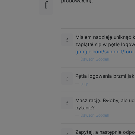
próbowałem).
Miałem nadzieję uniknąć k
zaplątał się w pętlę logo
google.com/support/for
—
Dawson Goodell,
Pętla logowania brzmi jak
—
gary
Masz rację. Byłoby, ale u
pytanie?
—
Dawson Goodell
Zapytaj, a następnie odp