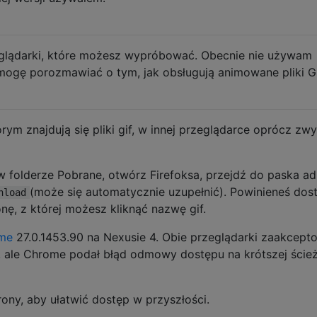
zeglądarki, które możesz wypróbować. Obecnie nie używam
 mogę porozmawiać o tym, jak obsługują animowane pliki GI
ym znajdują się pliki gif, w innej przeglądarce oprócz zwy
ę w folderze Pobrane, otwórz Firefoksa, przejdź do paska ad
(może się automatycznie uzupełnić). Powinieneś dos
nload
onę, z której możesz kliknąć nazwę gif.
me
27.0.1453.90 na Nexusie 4. Obie przeglądarki zaakcept
, ale Chrome podał błąd odmowy dostępu na krótszej ście
ony, aby ułatwić dostęp w przyszłości.