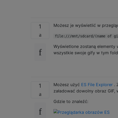
Możesz je wyświetlić w przegląd
1
file:///mnt/sdcard/(name of gi
Wyświetlone zostaną elementy w 
wszystkie swoje gify w tym fold
Możesz użyć
ES File Explorer
. 
1
załadować dowolny obraz GIF, w
Gdzie to znaleźć: