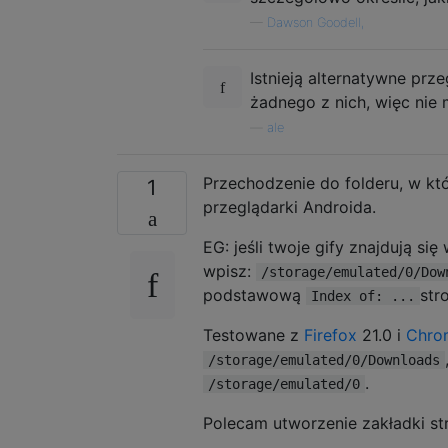
—
Dawson Goodell,
Istnieją alternatywne pr
żadnego z nich, więc nie
—
ale
Przechodzenie do folderu, w któr
1
przeglądarki Androida.
EG: jeśli twoje gify znajdują si
wpisz:
/storage/emulated/0/Dow
podstawową
str
Index of: ...
Testowane z
Firefox
21.0 i
Chro
/storage/emulated/0/Downloads
.
/storage/emulated/0
Polecam utworzenie zakładki str