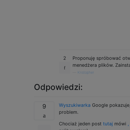
2
Proponuję spróbować otwo
menedżera plików. Zainsta
—
Kristopher
Odpowiedzi:
Wyszukiwarka
Google pokazuje, 
9
problem.
Chociaż jeden post
tutaj
mówi
,