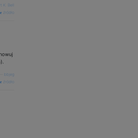
t K. Bell
źródło
chowuj
).
—
bbjeg
źródło