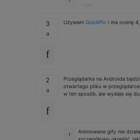
—
Gary
Używam
QuickPic
i ma ocenę 4,
3
Przeglądarka na Androida będzi
2
otwartego pliku w przeglądarce
w ten sposób, ale wydaje się d
Animowane gify nie dział
szczegółowo określić, jak