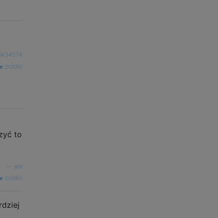
ik34574
źródło
zyć to
—
ale
źródło
rdziej