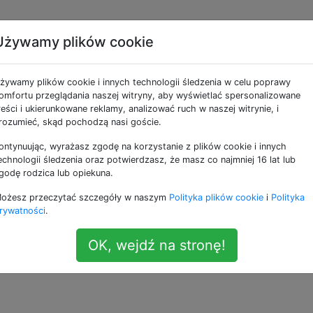
Używamy plików cookie
nimowane pliki GIF w
żywamy plików cookie i innych technologii śledzenia w celu poprawy
omfortu przeglądania naszej witryny, aby wyświetlać spersonalizowane
reści i ukierunkowane reklamy, analizować ruch w naszej witrynie, i
rozumieć, skąd pochodzą nasi goście.
ontynuując, wyrażasz zgodę na korzystanie z plików cookie i innych
ia animowanych plików GIF na urządzeniu z Androidem?
echnologii śledzenia oraz potwierdzasz, że masz co najmniej 16 lat lub
odzenia.
godę rodzica lub opiekuna.
ożesz przeczytać szczegóły w naszym
Polityka plików cookie
i
Polityka
—
Dawson 
rywatności
.
OK, wejdź na stronę!