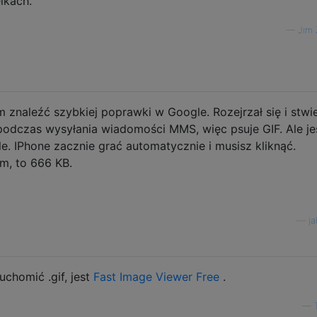
lkach.
—
Jim
 znaleźć szybkiej poprawki w Google. Rozejrzał się i stwie
odczas wysyłania wiadomości MMS, więc psuje GIF. Ale jeś
le. IPhone zacznie grać automatycznie i musisz kliknąć.
m, to 666 KB.
—
ja
uchomić .gif, jest
Fast Image Viewer Free
.
—