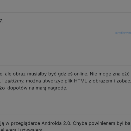
7.
—
użytkown
e, ale obraz musiałby być gdzieś online. Nie mogę znaleźć
. I
załóżmy,
można utworzyć plik HTML z obrazem i zobac
użo kłopotów na małą nagrodę.
ają w przeglądarce Androida 2.0. Chyba powinienem był ba
iej wersji używałem.