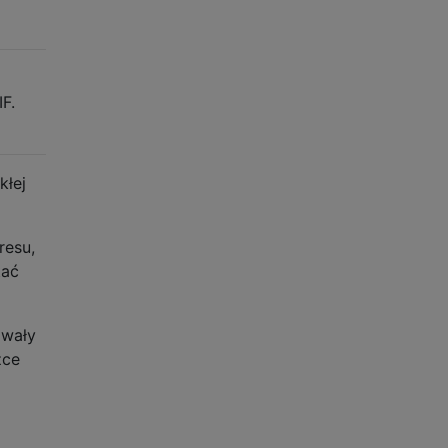
F.
kłej
resu,
tać
owały
żce