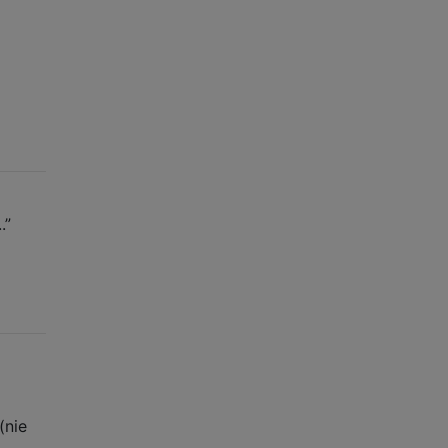
.”
ż
(nie