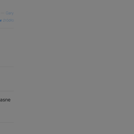
—
Gary
źródło
łasne