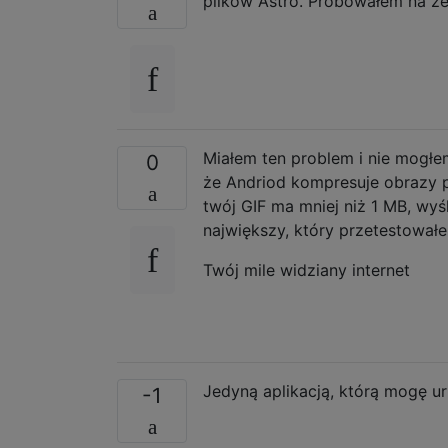
plików Astro. Próbowałem na że
Miałem ten problem i nie mogłem
0
że Andriod kompresuje obrazy p
twój GIF ma mniej niż 1 MB, wyś
największy, który przetestowałe
Twój mile widziany internet
Jedyną aplikacją, którą mogę ur
-1