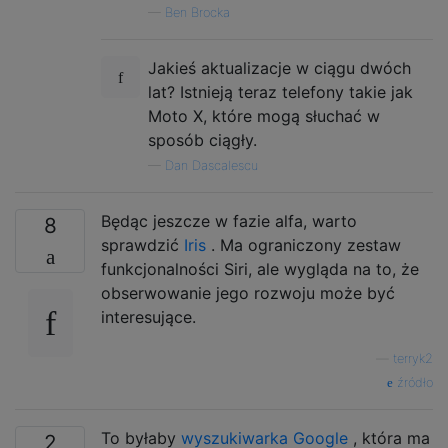
—
Ben Brocka
Jakieś aktualizacje w ciągu dwóch
lat? Istnieją teraz telefony takie jak
Moto X, które mogą słuchać w
sposób ciągły.
—
Dan Dascalescu
Będąc jeszcze w fazie alfa, warto
8
sprawdzić
Iris
. Ma ograniczony zestaw
funkcjonalności Siri, ale wygląda na to, że
obserwowanie jego rozwoju może być
interesujące.
—
terryk2
źródło
To byłaby
wyszukiwarka Google
, która ma
2