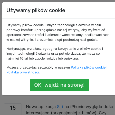
Android
Tagi
Account
Używamy plików cookie
Jaka aplikacja na
Używamy plików cookie i innych technologii śledzenia w celu
poprawy komfortu przeglądania naszej witryny, aby wyświetlać
spersonalizowane treści i ukierunkowane reklamy, analizować ruch
Androida
w naszej witrynie, i zrozumieć, skąd pochodzą nasi goście.
odwzorowuje funkcję
Kontynuując, wyrażasz zgodę na korzystanie z plików cookie i
innych technologii śledzenia oraz potwierdzasz, że masz co
najmniej 16 lat lub zgodę rodzica lub opiekuna.
iPhone Siri
Możesz przeczytać szczegóły w naszym
Polityka plików cookie
i
(rozpoznawanie
Polityka prywatności
.
OK, wejdź na stronę!
głosu)?
Nowa aplikacja
Siri
na iPhonie wygląda dość
15
interesująco (przynajmniej z filmów). Czy