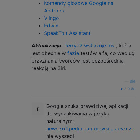
Komendy głosowe Google na
Androida
Vlingo
Edwin
SpeakToIt Assistant
Aktualizacja
:
terryk2 wskazuje Iris
, która
jest obecnie w
fazie
testów alfa, co według
przyznania twórców jest bezpośrednią
reakcją na Siri.
—
ale
źródło
Google szuka prawdziwej aplikacji
do wyszukiwania w języku
naturalnym:
news.softpedia.com/news/… Jeszcze
nie wyszedł