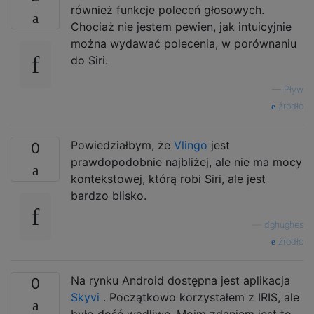
również funkcje poleceń głosowych.
Chociaż nie jestem pewien, jak intuicyjnie
można wydawać polecenia, w porównaniu
do Siri.
—
Pływ
źródło
Powiedziałbym, że
Vlingo
jest
0
prawdopodobnie najbliżej, ale nie ma mocy
kontekstowej, którą robi Siri, ale jest
bardzo blisko.
—
dghughes
źródło
Na rynku Android dostępna jest aplikacja
0
Skyvi
. Początkowo korzystałem z IRIS, ale
było dość wadliwe. Moim zdaniem jest to