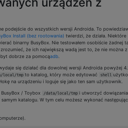
owanych urządzeń z
lne podejście do wszystkich wersji Androida. To powiedzia
Box Install (bez rootowania)
twierdzi, że działa. Niektóre
ierać binarny BusyBox. Nie testowałem osobiście żadnej ta
o zrozumieć, że ich największą wadą jest to, że nie można z
 zbyt dobrze za pomocą
adb
.
 wydaje się działać dla dowolnej wersji Androida powyżej 4.
to katalog, który może edytować
użytko
a/local/tmp
shell
okę na urządzeniu i loguje się jako ten sam użytkownik.
y BusyBox / Toybox
i utworzyć dowiązania
/data/local/tmp
m samym katalogu. W tym celu możesz wykonać następują
omputerze).