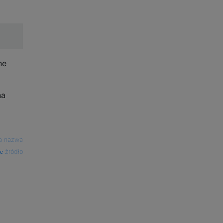
ne
na
a nazwa
źródło