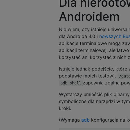
Dla nieroot
Androidem
Nie wiem, czy istnieje uniwersa
dla Androida 4.0 i
nowszych Busy
aplikacje terminalowe mogą zaw
aplikacji terminalowej, ale łatw
korzystać ani korzystać z nich
Istnieje jednak podejście, które
podstawie moich testów).
/dat
zapewnia zdalną powł
adb shell
Wystarczy umieścić plik binarn
symboliczne dla narzędzi w ty
kroki.
(Wymaga
adb
konfiguracja na k