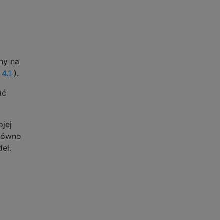
ny na
 4.1
).
ać
ojej
arówno
eł.