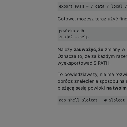
Gotowe, możesz teraz użyć find
powłoka adb 

Należy
zauważyć, że
zmiany w $
Oznacza to, że za każdym raze
wyeksportować $ PATH.
To powiedziawszy, nie ma rozwią
oprócz znalezienia sposobu na u
bieżącą sesją powłoki
na twoim