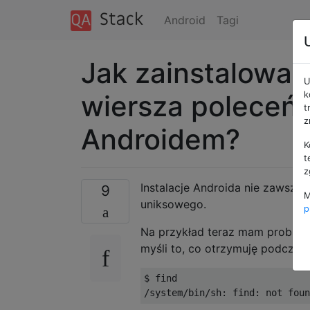
Android
Tagi
Jak zainstalować
U
wiersza poleceń 
k
t
z
Androidem?
K
t
z
Instalacje Androida nie zawsze
9
M
uniksowego.
p
Na przykład teraz mam problem
myśli to, co otrzymuję podczas
$ find
