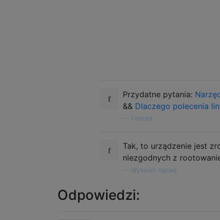
Przydatne pytania:
Narzęd
&&
Dlaczego polecenia lin
—
Firelord
Tak, to urządzenie jest 
niezgodnych z rootowanie
—
Wyświetl nazwę
Odpowiedzi: