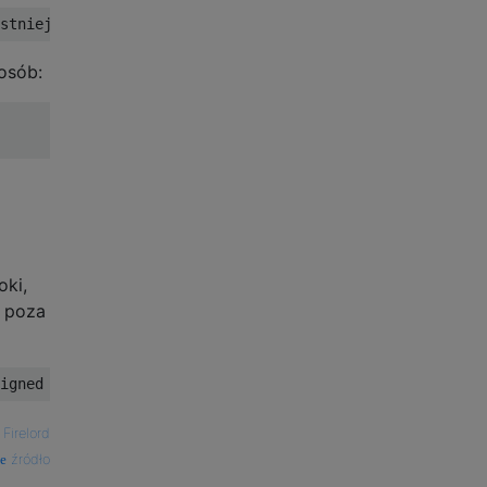
osób:
oki,
y poza
—
Firelord
źródło