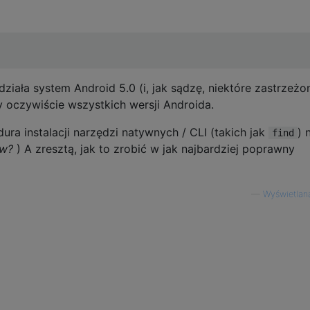
iała system Android 5.0 (i, jak sądzę, niektóre zastrzeżo
y oczywiście wszystkich wersji Androida.
ura instalacji narzędzi natywnych / CLI (takich jak
) 
find
ów?
) A zresztą, jak to zrobić w jak najbardziej poprawny
—
Wyświetlan