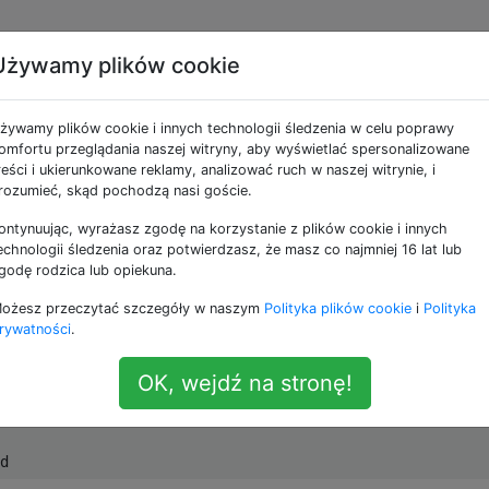
Używamy plików cookie
 brakujące narzędzia
żywamy plików cookie i innych technologii śledzenia w celu poprawy
na urządzeniu z
omfortu przeglądania naszej witryny, aby wyświetlać spersonalizowane
reści i ukierunkowane reklamy, analizować ruch w naszej witrynie, i
rozumieć, skąd pochodzą nasi goście.
ontynuując, wyrażasz zgodę na korzystanie z plików cookie i innych
echnologii śledzenia oraz potwierdzasz, że masz co najmniej 16 lat lub
godę rodzica lub opiekuna.
 mają wszystkie narzędzia, których można oczekiwać od s
ożesz przeczytać szczegóły w naszym
Polityka plików cookie
i
Polityka
rywatności
.
atyczne urządzenie, które nie ma
narzędzia CLI. Ma
find
OK, wejdź na stronę!
:
adb shell