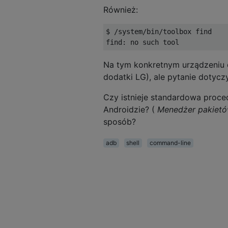
Również:
$ /system/bin/toolbox find

Na tym konkretnym urządzeniu dz
dodatki LG), ale pytanie dotycz
Czy istnieje standardowa proced
Androidzie? (
Menedżer pakiet
sposób?
adb
shell
command-line