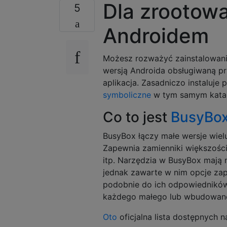
Dla zrootow
5
Androidem
Możesz rozważyć zainstalowani
wersją Androida obsługiwaną prz
aplikacja. Zasadniczo instaluje 
symboliczne
w tym samym katalo
Co to jest
BusyBo
BusyBox łączy małe wersje wiel
Zapewnia zamienniki większości 
itp. Narzędzia w BusyBox mają n
jednak zawarte w nim opcje zap
podobnie do ich odpowiednikó
każdego małego lub wbudowan
Oto
oficjalna lista dostępnych n