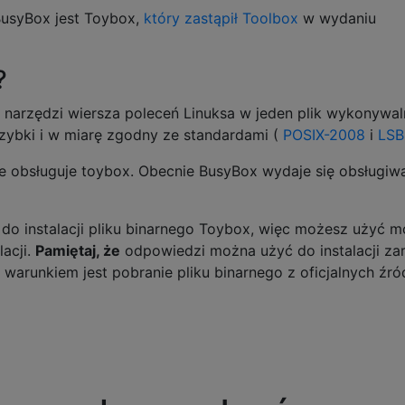
usyBox jest Toybox,
który zastąpił Toolbox
w wydaniu
?
 narzędzi wiersza poleceń Linuksa w jeden plik wykonywal
 szybki i w miarę zgodny ze standardami (
POSIX-2008
i
LSB
tóre obsługuje toybox. Obecnie BusyBox wydaje się obsługiw
a do instalacji pliku binarnego Toybox, więc możesz użyć m
lacji.
Pamiętaj, że
odpowiedzi można użyć do instalacji z
warunkiem jest pobranie pliku binarnego z oficjalnych źród