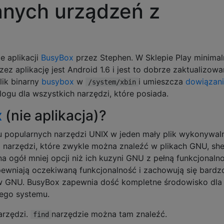
anych urządzeń z
e aplikacji
BusyBox
przez Stephen. W Sklepie Play minimal
ez aplikację jest Android 1.6 i jest to dobrze zaktualizow
plik binarny
busybox
w
i umieszcza
dowiązan
/system/xbin
gu dla wszystkich narzędzi, które posiada.
x
(nie aplikacja)?
u popularnych narzędzi UNIX w jeden mały plik wykonywaln
narzędzi, które zwykle można znaleźć w plikach GNU, shel
a ogół mniej opcji niż ich kuzyni GNU z pełną funkcjonalno
ewniają oczekiwaną funkcjonalność i zachowują się bardz
w GNU. BusyBox zapewnia dość kompletne środowisko dla
ego systemu.
arzędzi.
narzędzie można tam znaleźć.
find