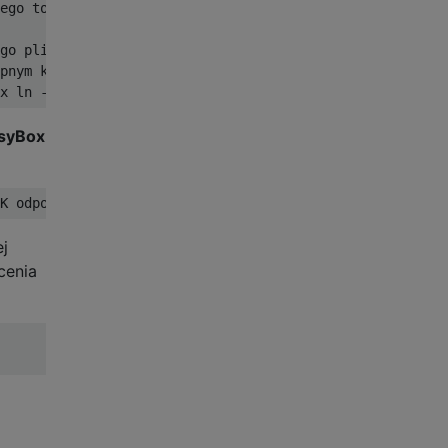
ego toybox / busybox na PC

go pliku binarnego. Zamień PLIK na nazwę pliku binarnego
pnym kroku. W razie potrzeby wymień PLIK

usyBox
j
cenia