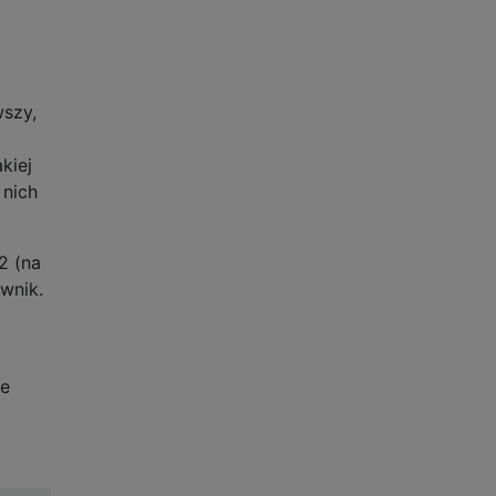
wszy,
kiej
 nich
2 (na
wnik.
ce