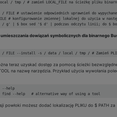
ocal / tmp / # zamień LOCAL_FILE na ścieżkę pliku binarn
 / FILE # ustawienie odpowiednich uprawnień do wypychane
ILE # konfigurowanie zmiennej lokalnej do użycia w nastę
 umieszczania dowiązań symbolicznych dla binarnego B
ożna teraz uzyskać dostęp za pomocą ścieżki bezwzględne
TOOL na nazwę narzędzia. Przykład użycia wywołania pole
 --help

ji powłoki możesz dodać lokalizację PLIKU do $ PATH za