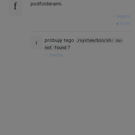
podfolderami.
—
Aggelos
źródło
próbuję tego
/system/bin/sh: su:
?
not found
—
Matifou,