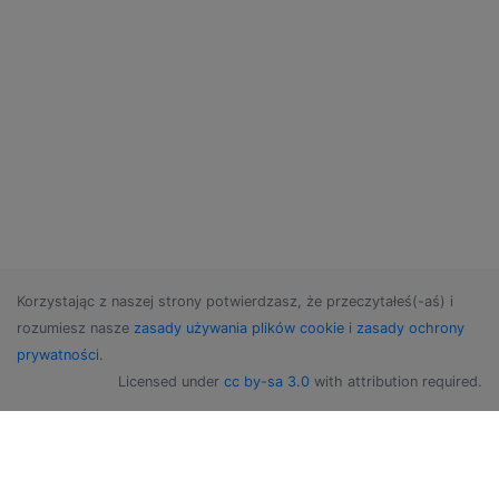
Korzystając z naszej strony potwierdzasz, że przeczytałeś(-aś) i
rozumiesz nasze
zasady używania plików cookie
i
zasady ochrony
prywatności
.
Licensed under
cc by-sa 3.0
with attribution required.