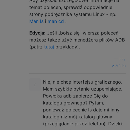
Aby uzyskać szczegółowe informacje na
temat poleceń, sprawdź odpowiednie
strony podręcznika systemu Linux - np.
Man ls
i
man cd
.
Edycja:
Jeśli „boisz się” wiersza poleceń,
możesz także użyć menedżera plików ADB
(patrz
tutaj
przykłady).
—
Izzy
źródło
Nie, nie chcę interfejsu graficznego.
Mam szybkie pytanie uzupełniające.
Powłoka adb zabierze Cię do
katalogu głównego? Pytam,
ponieważ polecenie ls daje mi inny
katalog niż mój katalog główny
(przeglądanie przez telefon). Dzięki.