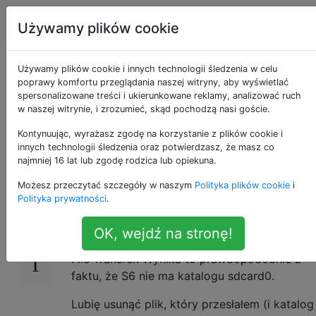
Android
Tagi
Account
Używamy plików cookie
Jak używać ADB do
Używamy plików cookie i innych technologii śledzenia w celu
poprawy komfortu przeglądania naszej witryny, aby wyświetlać
spersonalizowane treści i ukierunkowane reklamy, analizować ruch
wyświetlania
w naszej witrynie, i zrozumieć, skąd pochodzą nasi goście.
zdalnych katalogów?
Kontynuując, wyrażasz zgodę na korzystanie z plików cookie i
innych technologii śledzenia oraz potwierdzasz, że masz co
najmniej 16 lat lub zgodę rodzica lub opiekuna.
Możesz przeczytać szczegóły w naszym
Polityka plików cookie
i
Kiedyś
15
adb push lol.png
Polityka prywatności
.
wypychałem plik testowy
/storage/sdcard0/
do mojego Galaxy S6, a plik został pomyślnie
OK, wejdź na stronę!
przesłany, ale nie pojawił się w moim Android
File Transfer. Wynika to prawdopodobnie z
faktu, że S6 nie ma katalogu sdcard0.
Lubię usunąć plik, który przesłałem (i katalog