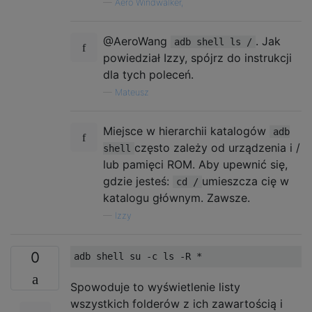
—
Aero Windwalker,
@AeroWang
. Jak
adb shell ls /
powiedział Izzy, spójrz do instrukcji
dla tych poleceń.
—
Mateusz
Miejsce w hierarchii katalogów
adb
często zależy od urządzenia i /
shell
lub pamięci ROM. Aby upewnić się,
gdzie jesteś:
umieszcza cię w
cd /
katalogu głównym. Zawsze.
—
Izzy
0
Spowoduje to wyświetlenie listy
wszystkich folderów z ich zawartością i