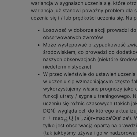
wariancja w sygnałach uczenia się, które otrz
wariancja już stanowi poważny problem dla s
uczenia się i / lub prędkości uczenia się. Na p
Losowość w doborze akcji prowadzi do 
obserwowanych zwrotów
Może występować przypadkowość zwi
środowiskiem, co prowadzi do dodatko
naszych obserwacjach (niektóre środow
niedeterministyczne)
W przeciwieństwie do ustawień uczeni
w uczeniu się wzmacniającym często fa
wykorzystujemy własne prognozy jako c
funkcji utraty / sygnału treningowego. 
uczeniu się różnic czasowych (takich jak
DQN) wygląda cel, do którego aktualiz
′
′
r
+
Q
(
,
)
max
s
za
r
+
max
za
′
Q
(
s
′
,
za
′
)
. 
′
za
tylko jest obserwacją opartą na prawdz
(tak jakbyśmy używali go w nadzorowan