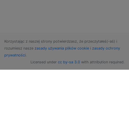
Korzystając z naszej strony potwierdzasz, że przeczytałeś(-aś) i
rozumiesz nasze
zasady używania plików cookie
i
zasady ochrony
prywatności
.
Licensed under
cc by-sa 3.0
with attribution required.