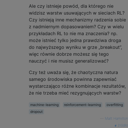
Ale czy istnieje powód, dla którego nie
widzisz warstw usuwających w sieciach RL?
Czy istnieją inne mechanizmy radzenia sobie
z nadmiernym dopasowaniem? Czy w wielu
przykładach RL to nie ma znaczenia? np.
może istnieć tylko jedna prawdziwa droga
do najwyższego wyniku w grze „breakout”,
więc równie dobrze możesz się tego
nauczyć i nie musisz generalizować?
Czy też uważa się, że chaotyczna natura
samego środowiska powinna zapewniać
wystarczająco różne kombinacje rezultatów,
że nie trzeba mieć rezygnujących warstw?
machine-learning
reinforcement-learning
overfitting
dropout
—
Matt Hamilton
źródło