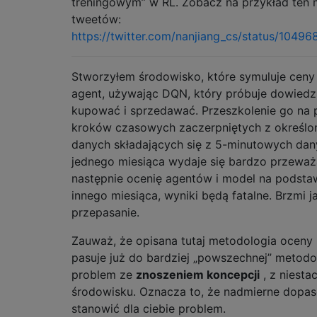
treningowym” w RL. Zobacz na przykład ten 
tweetów:
https://twitter.com/nanjiang_cs/status/10
Stworzyłem środowisko, które symuluje ceny 
agent, używając DQN, który próbuje dowiedzi
kupować i sprzedawać. Przeszkolenie go na 
kroków czasowych zaczerpniętych z określ
danych składających się z 5-minutowych da
jednego miesiąca wydaje się bardzo przeważa
następnie ocenię agentów i model na podsta
innego miesiąca, wyniki będą fatalne. Brzmi j
przepasanie.
Zauważ, że opisana tutaj metodologia oceny 
pasuje już do bardziej „powszechnej” metodo
problem ze
znoszeniem koncepcji
, z niesta
środowisku. Oznacza to, że nadmierne dopa
stanowić dla ciebie problem.