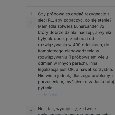
1
Czy próbowałeś dodać rezygnację z
sieci RL, aby zobaczyć, co się stanie?
Mam (dla solwera LunarLander_v2,
który dobrze działa inaczej), a wyniki
były okropne, przechodzi od
rozwiązywania w 400 odcinkach, do
kompletnego niepowodzenia w
rozwiązywaniu (i próbowałem wielu
odmian w innych parach). Inna
legalizacja jest OK, a nawet korzystna.
Nie wiem jednak, dlaczego problemy z
porzuceniem, myślałem o zadaniu tutaj
pytania. . .
—
Neil Slater,
Neil, tak, wydaje się, że twoje
doświadczenie tam przypomina echo