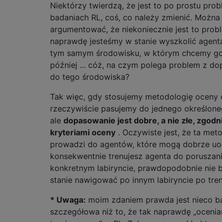
Niektórzy twierdzą, że jest to po prostu pr
badaniach RL, coś, co należy zmienić. Można
argumentować, że niekoniecznie jest to proble
naprawdę jesteśmy w stanie wyszkolić agent
tym samym środowisku, w którym chcemy g
później ... cóż, na czym polega problem z 
do tego środowiska?
Tak więc, gdy stosujemy metodologię oceny 
rzeczywiście pasujemy do jednego określone
ale
dopasowanie jest dobre, a nie złe, zgodn
kryteriami oceny
. Oczywiste jest, że ta met
prowadzi do agentów, które mogą dobrze uogó
konsekwentnie trenujesz agenta do poruszan
konkretnym labiryncie, prawdopodobnie nie 
stanie nawigować po innym labiryncie po tren
* Uwaga:
moim zdaniem prawda jest nieco ba
szczegółowa niż to, że tak naprawdę „oceni