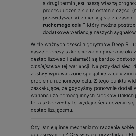
a drugi termin jest naszą własną progn
procesu uczenia się te ostatnie części 
przewidywania) zmieniają się z czasem. 
ruchomego celu
”, który można postrze
dodatkową wariancję naszych sygnałów 
Wiele ważnych części algorytmów Deep RL (
nasze procesy szkoleniowe empirycznie okaz
destabilizować i załamać) są bardzo dostos
zmniejszenia
tej wariancji. Na przykład siec
zostały wprowadzone specjalnie w celu zmni
problemu ruchomego celu. Z tego punktu widz
zaskakujące, że gdybyśmy ponownie dodali w
wariancji za pomocą innych środków (takich j
to zaszkodziłoby to wydajności / uczeniu się
destabilizującemu.
Czy istnieją inne mechanizmy radzenia sobi
dopasowaniem? Czy w wielu przykładach RL 