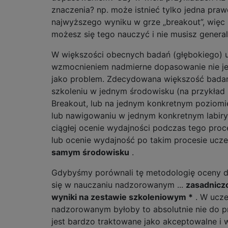
znaczenia? np. może istnieć tylko jedna pra
najwyższego wyniku w grze „breakout”, więc
możesz się tego nauczyć i nie musisz genera
W większości obecnych badań (głębokiego) u
wzmocnieniem nadmierne dopasowanie nie je
jako problem. Zdecydowana większość badań
szkoleniu w jednym środowisku (na przykład 
Breakout, lub na jednym konkretnym poziomi
lub nawigowaniu w jednym konkretnym labiryn
ciągłej ocenie wydajności podczas tego proc
lub ocenie wydajność po takim procesie ucze
samym środowisku
.
Gdybyśmy porównali tę metodologię oceny do
się w nauczaniu nadzorowanym ...
zasadnicz
wyniki na zestawie szkoleniowym *
. W ucze
nadzorowanym byłoby to absolutnie nie do pr
jest bardzo traktowane jako akceptowalne i wi