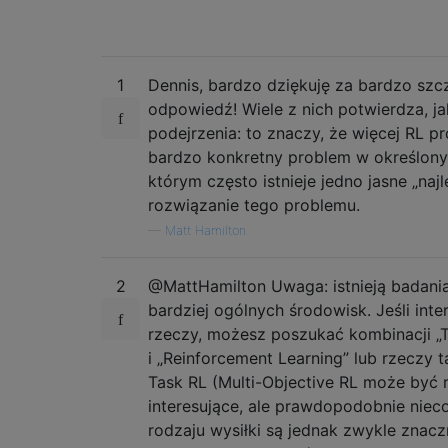
1
Dennis, bardzo dziękuję za bardzo sz
odpowiedź! Wiele z nich potwierdza, j
podejrzenia: to znaczy, że więcej RL p
bardzo konkretny problem w określon
którym często istnieje jedno jasne „naj
rozwiązanie tego problemu.
—
Matt Hamilton
2
@MattHamilton Uwaga: istnieją badania
bardziej ogólnych środowisk. Jeśli inter
rzeczy, możesz poszukać kombinacji „Tr
i „Reinforcement Learning” lub rzeczy ta
Task RL (Multi-Objective RL może być 
interesujące, ale prawdopodobnie nieco
rodzaju wysiłki są jednak zwykle znacz