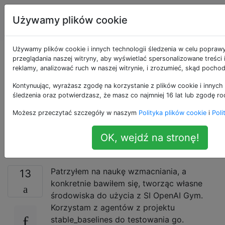
Sztuczna
Tagi
Używamy plików cookie
Account
inteligencja
Używamy plików cookie i innych technologii śledzenia w celu popraw
Dlaczego nie widzisz
przeglądania naszej witryny, aby wyświetlać spersonalizowane treści
reklamy, analizować ruch w naszej witrynie, i zrozumieć, skąd pochod
warstw rezygnacji na
Kontynuując, wyrażasz zgodę na korzystanie z plików cookie i innych 
śledzenia oraz potwierdzasz, że masz co najmniej 16 lat lub zgodę ro
przykładach uczenia
Możesz przeczytać szczegóły w naszym
Polityka plików cookie
i
Poli
się zbrojenia?
OK, wejdź na stronę!
Patrzyłem na naukę wzmacniania, a
13
konkretnie bawiłem się, tworząc własne
środowiska do użycia z SI OpenAI Gym.
Korzystam z agentów z projektu
stable_baselines do testowania go.