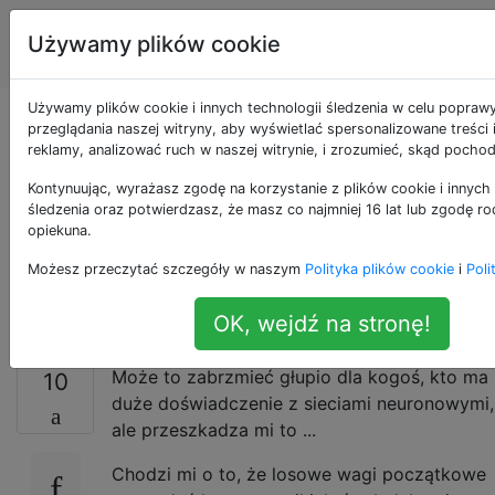
Sztuczna
Tagi
Używamy plików cookie
Account
inteligencja
Używamy plików cookie i innych technologii śledzenia w celu popraw
Dlaczego
przeglądania naszej witryny, aby wyświetlać spersonalizowane treści
reklamy, analizować ruch w naszej witrynie, i zrozumieć, skąd pochod
początkowe wagi w
Kontynuując, wyrażasz zgodę na korzystanie z plików cookie i innych 
śledzenia oraz potwierdzasz, że masz co najmniej 16 lat lub zgodę ro
sieci neuronowej są
opiekuna.
Możesz przeczytać szczegóły w naszym
Polityka plików cookie
i
Poli
losowe?
OK, wejdź na stronę!
Może to zabrzmieć głupio dla kogoś, kto ma
10
duże doświadczenie z sieciami neuronowymi,
ale przeszkadza mi to ...
Chodzi mi o to, że losowe wagi początkowe