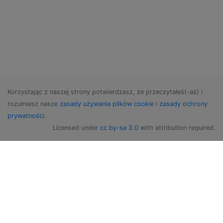
Korzystając z naszej strony potwierdzasz, że przeczytałeś(-aś) i
rozumiesz nasze
zasady używania plików cookie
i
zasady ochrony
prywatności
.
Licensed under
cc by-sa 3.0
with attribution required.