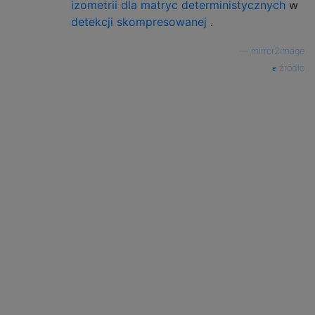
izometrii dla matryc deterministycznych
w
detekcji skompresowanej
.
—
mirror2image
źródło