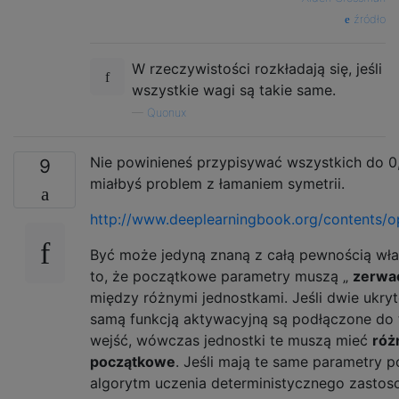
źródło
W rzeczywistości rozkładają się, jeśli
wszystkie wagi są takie same.
—
Quonux
Nie powinieneś przypisywać wszystkich do 0
9
miałbyś problem z łamaniem symetrii.
http://www.deeplearningbook.org/contents/op
Być może jedyną znaną z całą pewnością wła
to, że początkowe parametry muszą „
zerwa
między różnymi jednostkami. Jeśli dwie ukryt
samą funkcją aktywacyjną są podłączone do
wejść, wówczas jednostki te muszą mieć
róż
początkowe
. Jeśli mają te same parametry 
algorytm uczenia deterministycznego zasto