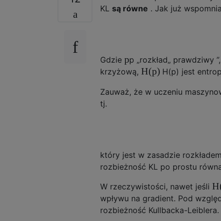
KL
są równe
. Jak już wspomnia
p
Gdzie
p
„rozkład„ prawdziwy ”
H
(
p
)
krzyżową,
H
(
p
)
jest entrop
Zauważ, że w uczeniu maszyn
tj.
który jest w zasadzie rozkłade
rozbieżność KL po prostu równa 
H
W rzeczywistości, nawet jeśli
wpływu na gradient. Pod wzglę
rozbieżność Kullbacka-Leiblera.