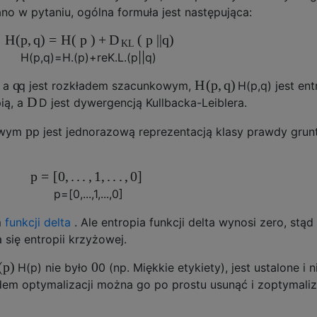
no w pytaniu, ogólna formuła jest następująca:
H
(
p
,
q
)
=
H
(
p
)
+
(
p
|
|
q
)
D
K
L
H
(
p
,
q
)
=
H.
(
p
)
+
re
K.
L.
(
p
|
|
q
)
q
H
(
p
,
q
)
, a
q
jest rozkładem szacunkowym,
H
(
p
,
q
)
jest ent
D
ią, a
D
jest dywergencją Kullbacka-Leiblera.
p
owym
p
jest jednorazową reprezentacją klasy prawdy grun
p
=
[
0
,
.
.
.
,
1
,
.
.
.
,
0
]
p
=
[
0
,
.
.
.
,
1
,
.
.
.
,
0
]
m
funkcji delta
. Ale entropia funkcji delta wynosi zero, stąd
się entropii krzyżowej.
(
p
)
0
H
(
p
)
nie było
0
(np. Miękkie etykiety), jest ustalone i 
dem optymalizacji można go po prostu usunąć i zoptymali