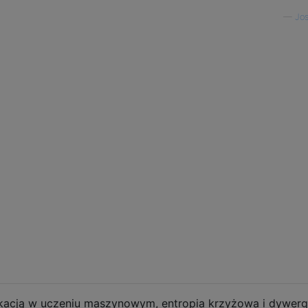
—
Jos
fikacją w uczeniu maszynowym, entropia krzyżowa i dywerg