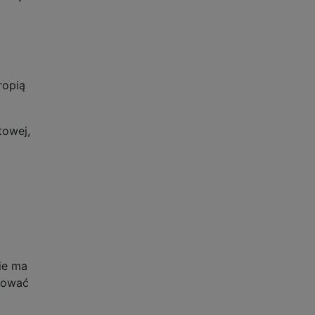
ropią
towej,
nie ma
zować