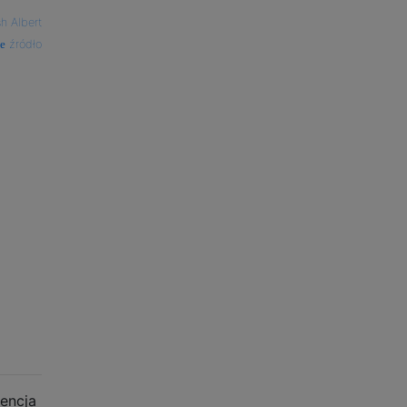
h Albert
źródło
encja