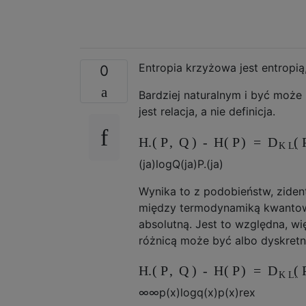
Entropia krzyżowa jest entropią,
0
Bardziej naturalnym i być może 
jest relacja, a nie definicja.
H.
(
P
,
Q
)
-
H
(
P
)
=
(
D
K
L.
(
ja
)
log
Q
(
ja
)
P.
(
ja
)
Wynika to z podobieństw, zide
między termodynamiką kwantowo-
absolutną. Jest to względna, wię
różnicą może być albo dyskretn
H.
(
P
,
Q
)
-
H
(
P
)
=
(
D
K
L.
∞
∞
p
(
x
)
log
q
(
x
)
p
(
x
)
re
x