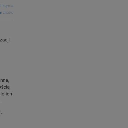
aksyma
źródło
zacji
nna,
ością
le ich
.
∫
-