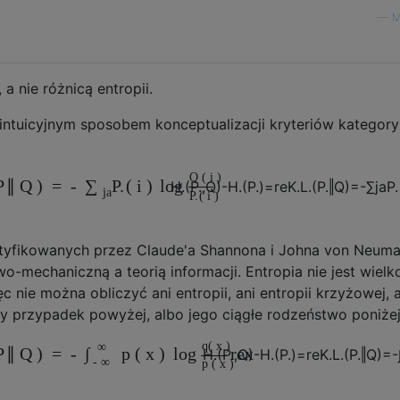
—
M
 a nie różnicą entropii.
intuicyjnym sposobem konceptualizacji kryteriów kategory
Q
(
i
)
P
∥
Q
)
=
-
P.
(
i
)
log
∑
H.
(
P.
,
Q
)
-
H.
(
P.
)
=
re
K.
L.
(
P.
‖
Q
)
=
-
∑
ja
P.
ja
P.
(
i
)
ntyfikowanych przez Claude'a Shannona i Johna von Neuma
mechaniczną a teorią informacji. Entropia nie jest wielk
c nie można obliczyć ani entropii, ani entropii krzyżowej, a
y przypadek powyżej, albo jego ciągłe rodzeństwo poniżej
q
(
x
)
∞
P
∥
Q
)
=
-
p
(
x
)
log
re
x
∫
H.
(
P.
,
Q
)
-
H.
(
P.
)
=
re
K.
L.
(
P.
‖
Q
)
=
-
-
∞
p
(
x
)