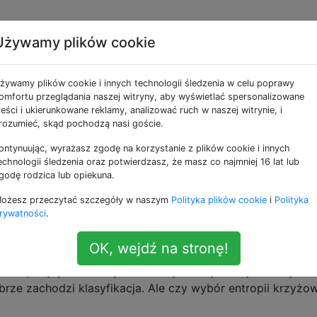
Używamy plików cookie
a krzyżowa stała się
żywamy plików cookie i innych technologii śledzenia w celu poprawy
 straty, a nie
omfortu przeglądania naszej witryny, aby wyświetlać spersonalizowane
reści i ukierunkowane reklamy, analizować ruch w naszej witrynie, i
rozumieć, skąd pochodzą nasi goście.
llbecka Leiblera?
ontynuując, wyrażasz zgodę na korzystanie z plików cookie i innych
echnologii śledzenia oraz potwierdzasz, że masz co najmniej 16 lat lub
godę rodzica lub opiekuna.
na z dywergencją KL plus entropia rozkładu celu. KL równa
ożesz przeczytać szczegóły w naszym
Polityka plików cookie
i
Polityka
same, co wydaje mi się bardziej intuicyjne niż entropia ro
rywatności
.
tropia krzyżowa znajduje się w meczu.
OK, wejdź na stronę!
 jest więcej informacji, z wyjątkiem tego, że ludzki pogląd
jne niż pozytywne. Oczywiście zwykle używa się metody oce
rze zachodzi klasyfikacja. Ale czy wybór entropii krzyżo