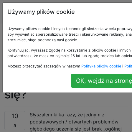
Sztuczna
Tagi
Używamy plików cookie
Account
inteligencja
Używamy plików cookie i innych technologii śledzenia w celu poprawy
Czy faktycznie
aby wyświetlać spersonalizowane treści i ukierunkowane reklamy, anal
zrozumieć, skąd pochodzą nasi goście.
brakuje podstawowej
Kontynuując, wyrażasz zgodę na korzystanie z plików cookie i innych 
potwierdzasz, że masz co najmniej 16 lat lub zgodę rodzica lub opiek
teorii dotyczącej
Możesz przeczytać szczegóły w naszym
Polityka plików cookie
i
Poli
głębokiego uczenia
OK, wejdź na stronę
się?
Słyszałem kilka razy, że jednym z
10
podstawowych / otwartych problemów
głębokiego uczenia się jest brak „ogólnej