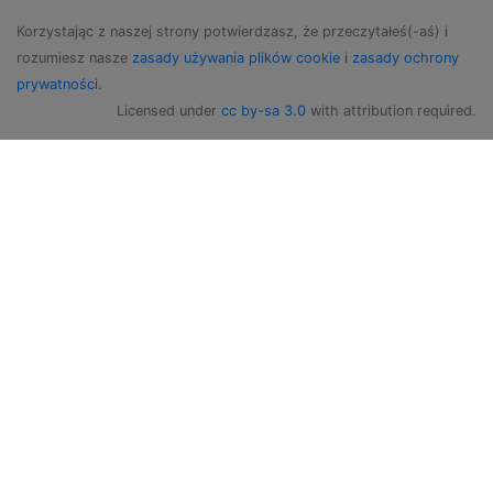
Korzystając z naszej strony potwierdzasz, że przeczytałeś(-aś) i
rozumiesz nasze
zasady używania plików cookie
i
zasady ochrony
prywatności
.
Licensed under
cc by-sa 3.0
with attribution required.