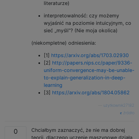
literaturze)
interpretowalność: czy możemy
wyjaśnić na poziomie intuicyjnym, co
sieć „myśli”? (Nie moja okolica)
(niekompletne) odniesienia:
[1]
https://arxiv.org/abs/1703.02930
[2]
http://papers.nips.cc/paper/9336-
uniform-convergence-may-be-unable-
to-explain-generalization-in-deep-
learning
[3]
https://arxiv.org/abs/1804.05862
—
użytkownik27182
źródło
Chciałbym zaznaczyć, że nie ma dobrej
0
teorii, dlaczego uczenie maszynowe działa