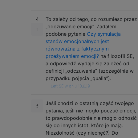
4
To zależy od tego, co rozumiesz przez
„odczuwanie emocji”. Zadałem
podobne pytanie
Czy symulacja
stanów emocjonalnych jest
równoważna z faktycznym
przeżywaniem emocji?
na filozofii SE,
a odpowiedź wydaje się zależeć od
definicji „odczuwania” (szczególnie w
przypadku pojęcia „qualia”).
—
Left SE w dniu 10_6_19,
Jeśli chodzi o ostatnią część twojego
pytania, jeśli nie mogło poczuć emocji,
to prawdopodobnie nie mogło odnosić
się do innych istot, które je mają.
Niezdolność (czy niechęć?) Do