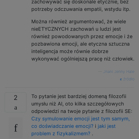
zachowywać się doskonale etycznie, bez
potrzeby odczuwania empatii, wstydu itp.
Można również argumentować, że wiele
nieETYCZNYCH zachowań u ludzi jest
również powodowanych przez emocje i że
pozbawiona emocji, ale etyczna sztuczna
inteligencja może równie dobrze
wykonywać ogólniejszą pracę niż człowiek.
—
Jnani Jenny Hale
źródło
To pytanie jest bardziej domeną filozofii
2
umysłu niż AI, oto kilka szczegółowych
odpowiedzi na twoje pytanie z filozofii SE:
Czy symulowanie emocji jest tym samym,
co doświadczanie emocji?
i
jaki jest
problem z fizykalizmem?
.