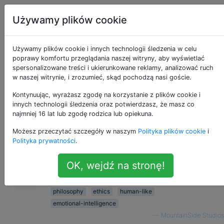
Sztuczna
Tagi
Używamy plików cookie
Account
inteligencja
Używamy plików cookie i innych technologii śledzenia w celu
Czy AI może
poprawy komfortu przeglądania naszej witryny, aby wyświetlać
spersonalizowane treści i ukierunkowane reklamy, analizować ruch
w naszej witrynie, i zrozumieć, skąd pochodzą nasi goście.
odczuwać emocje?
Kontynuując, wyrażasz zgodę na korzystanie z plików cookie i
innych technologii śledzenia oraz potwierdzasz, że masz co
najmniej 16 lat lub zgodę rodzica lub opiekuna.
Zakładając, że ludzie w końcu opracowali
9
Możesz przeczytać szczegóły w naszym
Polityka plików cookie
i
pierwszą humanoidalną sztuczną inteligencję
Polityka prywatności
.
opartą na ludzkim mózgu, czy odczuwałaby
emocje? Jeśli nie, czy nadal miałby etykę i /
OK, wejdź na stronę!
lub obyczaje?
philosophy
ethics
human-like
emotional-intelligence
—
MountainSide Studios