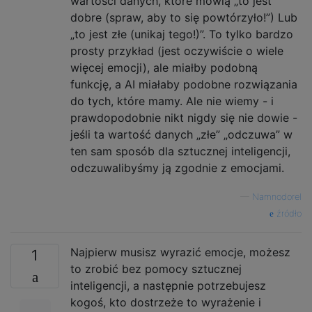
wartości danych, które mówią „to jest
dobre (spraw, aby to się powtórzyło!”) Lub
„to jest złe (unikaj tego!)”. To tylko bardzo
prosty przykład (jest oczywiście o wiele
więcej emocji), ale miałby podobną
funkcję, a AI miałaby podobne rozwiązania
do tych, które mamy. Ale nie wiemy - i
prawdopodobnie nikt nigdy się nie dowie -
jeśli ta wartość danych „złe” „odczuwa” w
ten sam sposób dla sztucznej inteligencji,
odczuwalibyśmy ją zgodnie z emocjami.
—
Namnodorel
źródło
Najpierw musisz wyrazić emocje, możesz
1
to zrobić bez pomocy sztucznej
inteligencji, a następnie potrzebujesz
kogoś, kto dostrzeże to wyrażenie i