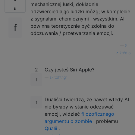
mechanicznej łuski, dokładnie
odzwierciedlając ludzki mózg; w komplecie
z sygnałami chemicznymi i wszystkim. AI
powinna teoretycznie być zdolna do
odczuwania / przetwarzania emocji.
—
Siri
źródło
2
Czy jesteś Siri Apple?
—
skrtbhtngr
Dualiści twierdzą, że nawet wtedy AI
nie byłaby w stanie odczuwać
emocji, widzieć
filozoficznego
argumentu o zombie
i problemu
Qualii
.