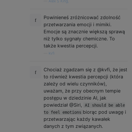
—
Alex S King,
Powinieneś zróżnicować zdolność
przetwarzania emocji i mimiki.
Emocje są znacznie większą sprawą
niż tylko sygnały chemiczne. To
także kwestia percepcji.
—
kvfi
Chociaż zgadzam się z @kvfi, że jest
to również kwestia percepcji (która
zależy od wielu czynników),
uważam, że przy obecnym tempie
postępu w dziedzinie AI, jak
powiedział @Siri,
AI should be able
biorąc pod uwagę i
to feel emotions
przetwarzając każdy kawałek
danych z tym związanych.