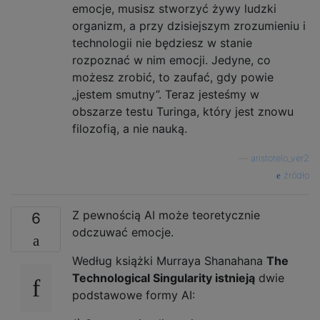
emocje, musisz stworzyć żywy ludzki
organizm, a przy dzisiejszym zrozumieniu i
technologii nie będziesz w stanie
rozpoznać w nim emocji. Jedyne, co
możesz zrobić, to zaufać, gdy powie
„jestem smutny”. Teraz jesteśmy w
obszarze testu Turinga, który jest znowu
filozofią, a nie nauką.
—
aristotelo_ver2
źródło
Z pewnością AI może teoretycznie
6
odczuwać emocje.
Według książki Murraya Shanahana
The
Technological Singularity istnieją
dwie
podstawowe formy AI: