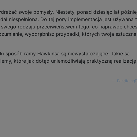
drażać swoje pomysły. Niestety, ponad dziesięć lat późnie
dal niespełniona. Do tej pory implementacja jest używana 
st swego rodzaju przeciwieństwem tego, co naprawdę chce
ozumienie, wyodrębnisz przypadki, których twoja sztuczna
aki sposób ramy Hawkinsa są niewystarczające. Jakie są
emy, które jak dotąd uniemożliwiają praktyczną realizację
—
BlindKung