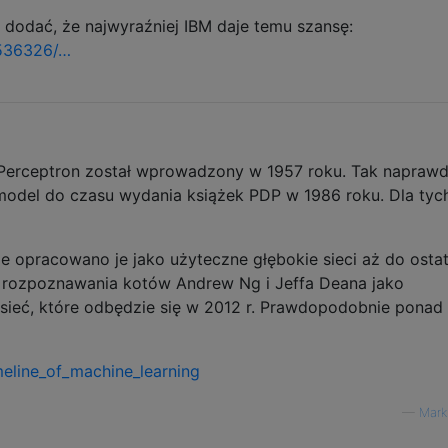
dodać, że najwyraźniej IBM daje temu szansę:
/536326/…
 Perceptron został wprowadzony w 1957 roku. Tak naprawd
model do czasu wydania książek PDP w 1986 roku. Dla tych
że opracowano je jako użyteczne głębokie sieci aż do ostat
e rozpoznawania kotów Andrew Ng i Jeffa Deana jako
 sieć, które odbędzie się w 2012 r. Prawdopodobnie ponad 
imeline_of_machine_learning
—
Mark