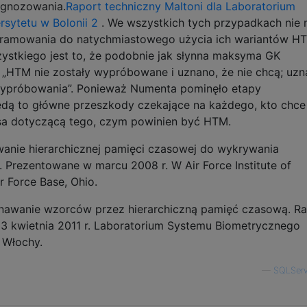
ognozowania.
Raport techniczny Maltoni dla Laboratorium
sytetu w Bolonii
2
. We wszystkich tych przypadkach nie
gramowania do natychmiastowego użycia ich wariantów H
zystkiego jest to, że podobnie jak słynna maksyma GK
: „HTM nie zostały wypróbowane i uznano, że nie chcą; uzn
wypróbowania”. Ponieważ Numenta pominęło etapy
ędą to główne przeszkody czekające na każdego, kto chce
a dotyczącą tego, czym powinien być HTM.
anie hierarchicznej pamięci czasowej do wykrywania
. Prezentowane w marcu 2008 r. W Air Force Institute of
r Force Base, Ohio.
znawanie wzorców przez hierarchiczną pamięć czasową. R
3 kwietnia 2011 r. Laboratorium Systemu Biometrycznego
, Włochy.
—
SQLServ