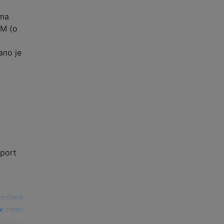
 ma
TM (o
ano je
aport
erSteve
źródło