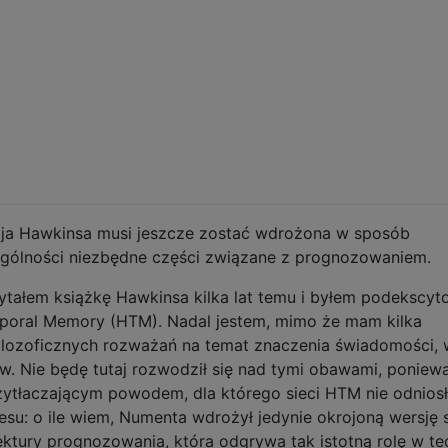
zja Hawkinsa musi jeszcze zostać wdrożona w sposób
gólności niezbędne części związane z prognozowaniem.
ytałem książkę Hawkinsa kilka lat temu i byłem podekscy
mporal Memory (HTM). Nadal jestem, mimo że mam kilka
filozoficznych rozważań na temat znaczenia świadomości, 
w. Nie będę tutaj rozwodził się nad tymi obawami, poniewa
ytłaczającym powodem, dla którego sieci HTM nie odnios
u: o ile wiem, Numenta wdrożył jedynie okrojoną wersję 
tektury prognozowania, która odgrywa tak istotną rolę w te