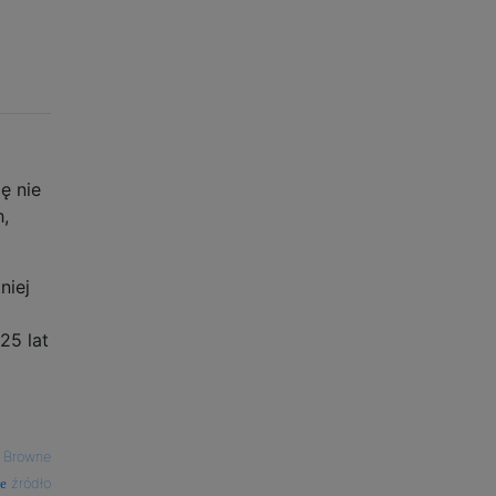
ę nie
,
niej
25 lat
 Browne
źródło