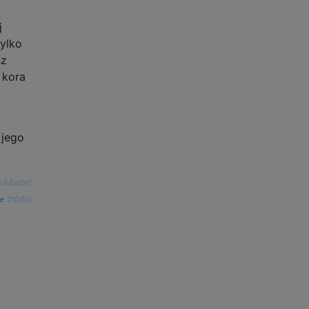
j
tylko
sz
 kora
 jego
FuMaster
źródło