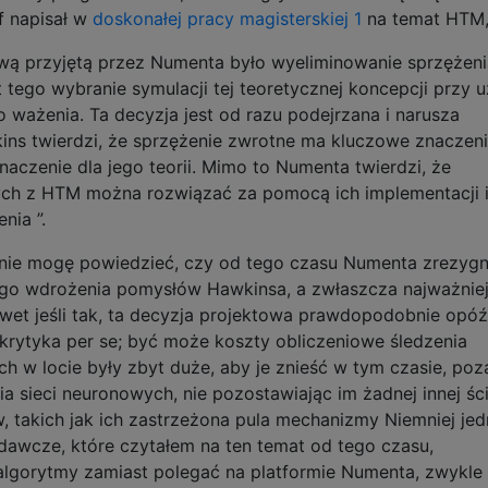
f napisał w
doskonałej pracy magisterskiej
1
na temat HTM
wą przyjętą przez Numenta było wyeliminowanie sprzężeni
t tego wybranie symulacji tej teoretycznej koncepcji przy u
 ważenia. Ta decyzja jest od razu podejrzana i narusza
ns twierdzi, że sprzężenie zwrotne ma kluczowe znaczeni
naczenie dla jego teorii. Mimo to Numenta twierdzi, że
ch z HTM można rozwiązać za pomocą ich implementacji 
nia ”.
 i nie mogę powiedzieć, czy od tego czasu Numenta zrezyg
ego wdrożenia pomysłów Hawkinsa, a zwłaszcza najważniej
wet jeśli tak, ta decyzja projektowa prawdopodobnie opóź
st krytyka per se; być może koszty obliczeniowe śledzenia
ich w locie były zbyt duże, aby je znieść w tym czasie, poz
 sieci neuronowych, nie pozostawiając im żadnej innej ści
, takich jak ich zastrzeżona pula mechanizmy Niemniej je
adawcze, które czytałem na ten temat od tego czasu,
lgorytmy zamiast polegać na platformie Numenta, zwykle