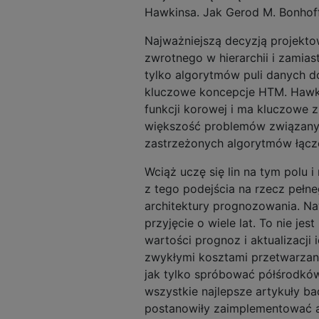
Hawkinsa. Jak Gerod M. Bonhof
Najważniejszą decyzją projekto
zwrotnego w hierarchii i zamias
tylko algorytmów puli danych do
kluczowe koncepcje HTM. Hawki
funkcji korowej i ma kluczowe z
większość problemów związany
zastrzeżonych algorytmów łącze
Wciąż uczę się lin na tym polu
z tego podejścia na rzecz pełn
architektury prognozowania. Na
przyjęcie o wiele lat. To nie je
wartości prognoz i aktualizacji 
zwykłymi kosztami przetwarzania
jak tylko spróbować półśrodków
wszystkie najlepsze artykuły b
postanowiły zaimplementować a