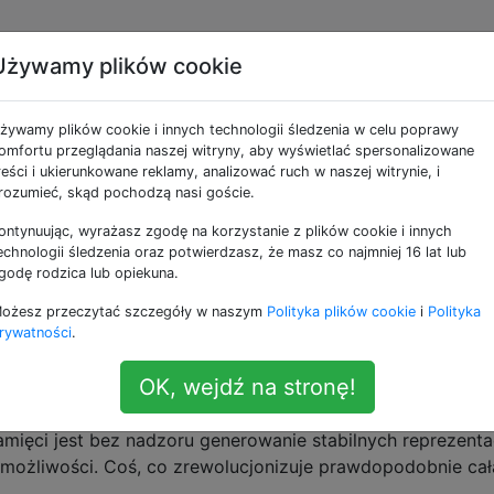
Używamy plików cookie
ztucznej inteligencji
żywamy plików cookie i innych technologii śledzenia w celu poprawy
omfortu przeglądania naszej witryny, aby wyświetlać spersonalizowane
reści i ukierunkowane reklamy, analizować ruch w naszej witrynie, i
rozumieć, skąd pochodzą nasi goście.
ontynuując, wyrażasz zgodę na korzystanie z plików cookie i innych
zca pilota palmowego, opublikował bardzo interesującą ks
echnologii śledzenia oraz potwierdzasz, że masz co najmniej 16 lat lub
tórej szczegółowo opisuje teorię działania ludzkiej kory no
godę rodzica lub opiekuna.
ożesz przeczytać szczegóły w naszym
Polityka plików cookie
i
Polityka
przewidywania pamięci
i ma kilka uderzających cech, na pr
rywatności
.
, ale także odgórne przetwarzanie informacji i zdolność do
 przewidywania różnych przyszłych scenariuszy (zgodnie 
OK, wejdź na stronę!
mięci jest bez nadzoru generowanie stabilnych reprezenta
możliwości. Coś, co zrewolucjonizuje prawdopodobnie cał