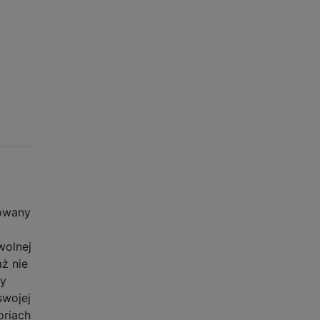
towany
wolnej
ż nie
ły
swojej
oriach