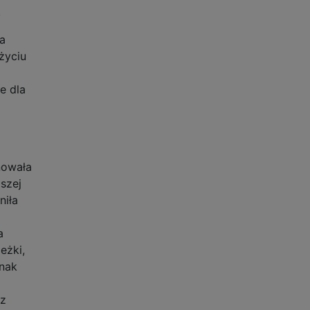
,
a
życiu
e dla
i
nowała
szej
niła
a
eżki,
dnak
 z