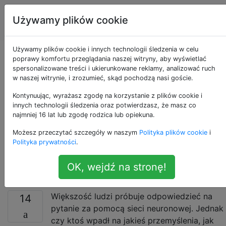
Sztuczna
Tagi
Używamy plików cookie
Account
inteligencja
Używamy plików cookie i innych technologii śledzenia w celu
Czy ktoś pomyślał o
poprawy komfortu przeglądania naszej witryny, aby wyświetlać
spersonalizowane treści i ukierunkowane reklamy, analizować ruch
w naszej witrynie, i zrozumieć, skąd pochodzą nasi goście.
tym, aby sieć
Kontynuując, wyrażasz zgodę na korzystanie z plików cookie i
neuronowa zadawała
innych technologii śledzenia oraz potwierdzasz, że masz co
najmniej 16 lat lub zgodę rodzica lub opiekuna.
pytania zamiast tylko
Możesz przeczytać szczegóły w naszym
Polityka plików cookie
i
Polityka prywatności
.
na nie odpowiadać?
OK, wejdź na stronę!
Większość ludzi próbuje odpowiedzieć na
14
pytanie za pomocą sieci neuronowej. Jednak
czy ktoś wpadł na jakieś przemyślenia, jak