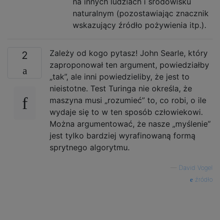
na innych ludziach i środowisku
naturalnym (pozostawiając znacznik
wskazujący źródło pożywienia itp.).
Zależy od kogo pytasz! John Searle, który
2
zaproponował ten argument, powiedziałby
„tak”, ale inni powiedzieliby, że jest to
nieistotne. Test Turinga nie określa, że ​​
maszyna musi „rozumieć” to, co robi, o ile
wydaje się to w ten sposób człowiekowi.
Można argumentować, że nasze „myślenie”
jest tylko bardziej wyrafinowaną formą
sprytnego algorytmu.
—
David Vogel
źródło