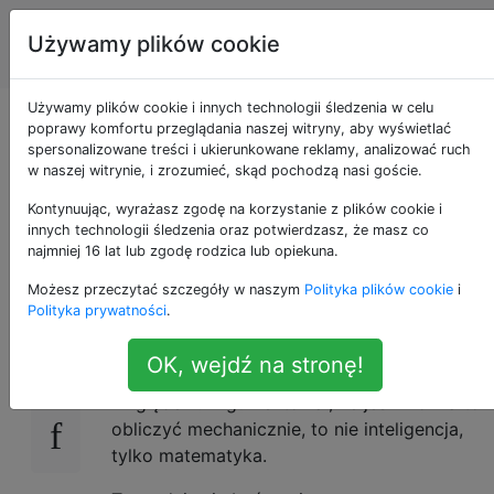
Sztuczna
Tagi
Używamy plików cookie
Account
inteligencja
Używamy plików cookie i innych technologii śledzenia w celu
Czy argument
poprawy komfortu przeglądania naszej witryny, aby wyświetlać
spersonalizowane treści i ukierunkowane reklamy, analizować ruch
w naszej witrynie, i zrozumieć, skąd pochodzą nasi goście.
Chińskiego pokoju
Kontynuując, wyrażasz zgodę na korzystanie z plików cookie i
dotyczy AI?
innych technologii śledzenia oraz potwierdzasz, że masz co
najmniej 16 lat lub zgodę rodzica lub opiekuna.
Możesz przeczytać szczegóły w naszym
Polityka plików cookie
i
Polityka prywatności
.
W college'u miałem nauczyciela teorii
10
złożoności, który stwierdził, że sztuczna
OK, wejdź na stronę!
inteligencja jest sprzecznością pod
względem. Argumentował, że jeśli można to
obliczyć mechanicznie, to nie inteligencja,
tylko matematyka.