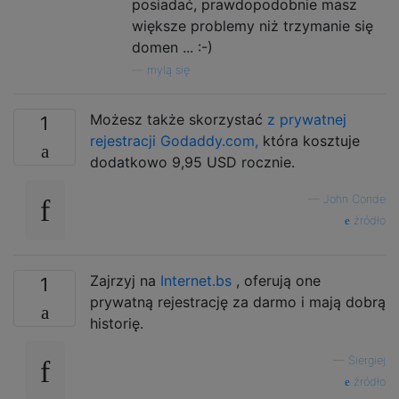
posiadać, prawdopodobnie masz
większe problemy niż trzymanie się
domen ... :-)
—
mylą się
Możesz także skorzystać
z prywatnej
1
rejestracji Godaddy.com,
która kosztuje
dodatkowo 9,95 USD rocznie.
—
John Conde
źródło
Zajrzyj na
Internet.bs
, oferują one
1
prywatną rejestrację za darmo i mają dobrą
historię.
—
Siergiej
źródło