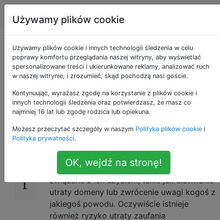
Webmasterzy
Tagi
Account
Używamy plików cookie
Jak zarejestrować
Używamy plików cookie i innych technologii śledzenia w celu
poprawy komfortu przeglądania naszej witryny, aby wyświetlać
spersonalizowane treści i ukierunkowane reklamy, analizować ruch
nazwę domeny, ale
w naszej witrynie, i zrozumieć, skąd pochodzą nasi goście.
zachować tajemnicę?
Kontynuując, wyrażasz zgodę na korzystanie z plików cookie i
innych technologii śledzenia oraz potwierdzasz, że masz co
najmniej 16 lat lub zgodę rodzica lub opiekuna.
Możesz przeczytać szczegóły w naszym
Polityka plików cookie
i
Przez lata widziałem wiele usług proxy
22
Polityka prywatności
.
właścicieli, ale nigdy z nich nie korzystałem i
nie mam pojęcia, czy działają; lub jeśli chodzi
OK, wejdź na stronę!
o to, jeśli istnieje jakiekolwiek ryzyko prawne
związane z ich użyciem, takie jak ułatwienie
utraty domeny lub zwrócenie uwagi kogoś z
jakiegoś powodu. Oczywiście istnieje
również ryzyko utraty zaufania