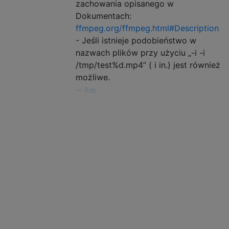
zachowania opisanego w
Dokumentach:
ffmpeg.org/ffmpeg.html#Description
- Jeśli istnieje podobieństwo w
nazwach plików przy użyciu „-i -i
/tmp/test%d.mp4” ( i in.) jest również
możliwe.
—
Rob