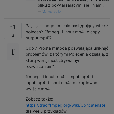
pliku z powtarzającymi się liniami.
—
Markus Zeller
P: „... jak mogę zmienić następujący wiersz
-1
poleceń? Ffmpeg -i input.mp4 -c copy
output.mp4”?
Odp .: Prosta metoda pozwalająca uniknąć
problemów, z którymi Polecenia działają, z
którą wersją jest „trywialnym
rozwiązaniem”:
ffmpeg -i input.mp4 -i input.mp4 -i
input.mp4 -i input.mp4 -c skopiować
wyjście.mp4
Zobacz także:
https://trac.ffmpeg.org/wiki/Concatenate
dla wielu przykładów.