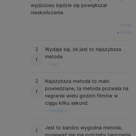
wyjściowy będzie się powiększał
nieskończenie.
—
Thingy
źródło
2
Wydaje się, że jest to najszybsza
metoda
—
josef
2
Najszybsza metoda to mało
powiedziane, ta metoda pozwala na
nagranie wielu godzin filmów w
ciągu kilku sekund.
—
SleighBoy
Jest to bardzo wygodna metoda,
ponieważ nie ma potrzeby tworzenia