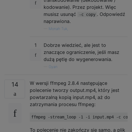
kodowanie). Przez projekt. Więc
musisz usunąć
. Odpowiedź
-c copy
naprawiona.
—
Monah Tuk,
1
Dobrze wiedzieć, ale jest to
znaczące ograniczenie, jeśli masz
dużą pętlę do wygenerowania.
—
Gyan
W wersji ffmpeg 2.8.4 następujące
14
polecenie tworzy output.mp4, który jest
powtarzalną kopią input.mp4, aż do
zatrzymania procesu ffmpeg:
To polecenie nie zakończy się samo, a plik