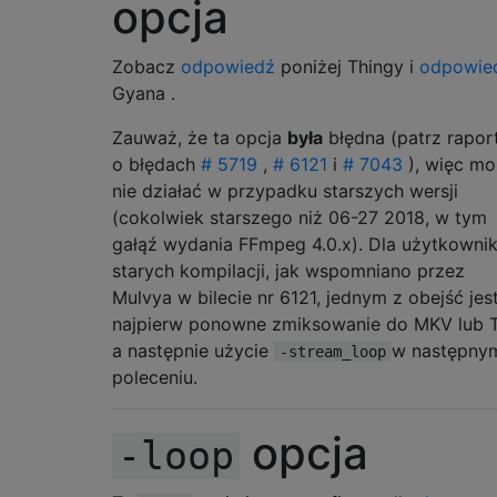
opcja
Zobacz
odpowiedź
poniżej Thingy i
odpowie
Gyana .
Zauważ, że ta opcja
była
błędna (patrz rapor
o błędach
# 5719
,
# 6121
i
# 7043
), więc mo
nie działać w przypadku starszych wersji
(cokolwiek starszego niż 06-27 2018, w tym
gałąź wydania FFmpeg 4.0.x). Dla użytkowni
starych kompilacji, jak wspomniano przez
Mulvya w bilecie nr 6121, jednym z obejść jes
najpierw ponowne zmiksowanie do MKV lub 
a następnie użycie
w następny
-stream_loop
poleceniu.
opcja
-loop