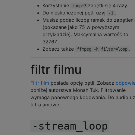
Korzystanie
zapętli się 4 razy.
loop=3
Do nieskończonej pętli użyj
.
-1
Musisz podać liczbę ramek do zapętleni
(pokazane jako 75 w powyższym
przykładzie). Maksymalna wartość to
32767.
Zobacz także
.
ffmpeg -h filter=loop
filtr filmu
Filtr film
posiada opcję pętli. Zobacz
odpowi
poniżej autorstwa Monah Tuk. Filtrowanie
wymaga ponownego kodowania. Do audio uż
filtra amovie.
-stream_loop