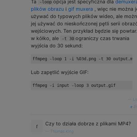
Ta
opcja jest specyficzna dla
demuxer
-loop
plików obrazu
i
gif muxera
, więc nie można j
używać do typowych plików wideo, ale moż
jej używać do nieskończonej pętli serii obra
wejściowych. Ten przykład będzie się powtar
w kółko, ale
ograniczy czas trwania
-t 30
wyjścia do 30 sekund:
Lub zapętlić wyjście GIF:
—
Ll
źr
Czy to działa dobrze z plikami MP4?
—
Thomas King