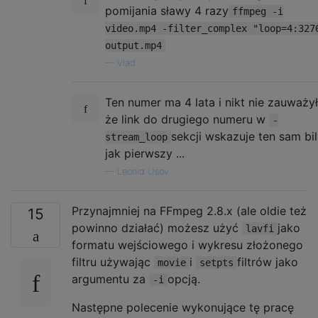
pomijania sławy 4 razy
ffmpeg -i
video.mp4 -filter_complex "loop=4:327
output.mp4
—
Vlad
Ten numer ma 4 lata i nikt nie zauważył
że link do drugiego numeru w
-
sekcji wskazuje ten sam bil
stream_loop
jak pierwszy ...
—
Leonid Usov
Przynajmniej na FFmpeg 2.8.x (ale oldie też
15
powinno działać) możesz użyć
jako
lavfi
formatu wejściowego i wykresu złożonego
filtru używając
i
filtrów jako
movie
setpts
argumentu za
opcją.
-i
Następne polecenie wykonujące tę pracę