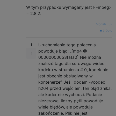
W tym przypadku wymagany jest FFmpeg>
= 2.8.2.
—
Monah Tuk
źródło
1
Uruchomienie tego polecenia
powoduje błąd: „[mp4 @
00000000053fa1a0] Nie można
znaleźć tagu dla surowego wideo
kodeku w strumieniu # 0, kodek nie
jest obecnie obsługiwany w
kontenerze”. Jeśli dodam -vcodec
h264 przed wejściem, ten błąd znika,
ale koder nie wychodzi. Podanie
niezerowej liczby pętli powoduje
wiele błędów, ale powoduje
zakończenie. Plik nie jest