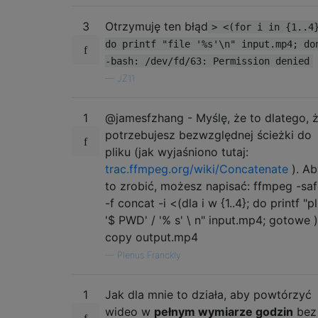
3
Otrzymuję ten błąd
> <(for i in {1..4
do printf "file '%s'\n" input.mp4; do
-bash: /dev/fd/63: Permission denied
—
JZ11
1
@jamesfzhang - Myślę, że to dlatego, 
potrzebujesz bezwzględnej ścieżki do
pliku (jak wyjaśniono tutaj:
trac.ffmpeg.org/wiki/Concatenate
). Ab
to zrobić, możesz napisać: ffmpeg -saf
-f concat -i <(dla i w {1..4}; do printf "pl
'$ PWD' / '% s' \ n" input.mp4; gotowe )
copy output.mp4
—
Plenus Franckly
1
Jak dla mnie to działa, aby powtórzyć
wideo w
pełnym wymiarze godzin
bez