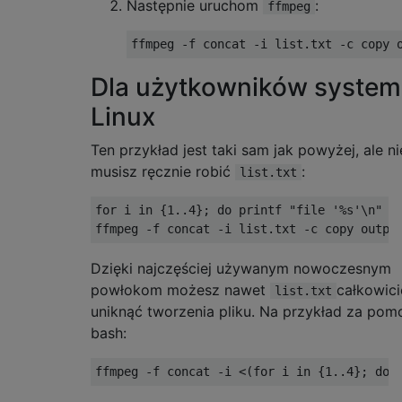
Następnie uruchom
:
ffmpeg
Dla użytkowników syste
Linux
Ten przykład jest taki sam jak powyżej, ale ni
musisz ręcznie robić
:
list.txt
for i in {1..4}; do printf "file '%s'\n" in
Dzięki najczęściej używanym nowoczesnym
powłokom możesz nawet
całkowici
list.txt
uniknąć tworzenia pliku. Na przykład za pom
bash: