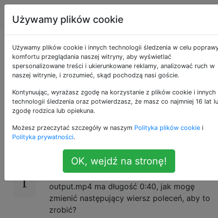
Produkcja wideo
Tagi
Account
Używamy plików cookie
Powtórzyć / zapętlić
Używamy plików cookie i innych technologii śledzenia w celu popraw
komfortu przeglądania naszej witryny, aby wyświetlać
spersonalizowane treści i ukierunkowane reklamy, analizować ruch w
wejście wideo za
naszej witrynie, i zrozumieć, skąd pochodzą nasi goście.
pomocą ffmpeg?
Kontynuując, wyrażasz zgodę na korzystanie z plików cookie i innych
technologii śledzenia oraz potwierdzasz, że masz co najmniej 16 lat l
zgodę rodzica lub opiekuna.
Możesz przeczytać szczegóły w naszym
Polityka plików cookie
i
Chcę tylko zapętlić wideo MP4 z ffmpeg i
52
Polityka prywatności
.
zachować bieżące ustawienia i kodek.
OK, wejdź na stronę!
Na przykład jeśli input.mp4 ma długość 0:10 i
chciałbym zapętlić go 4 razy, więc
output.mp4 ma długość 0:40, jak mogę
zmienić następujący wiersz poleceń, aby to
zrobić?