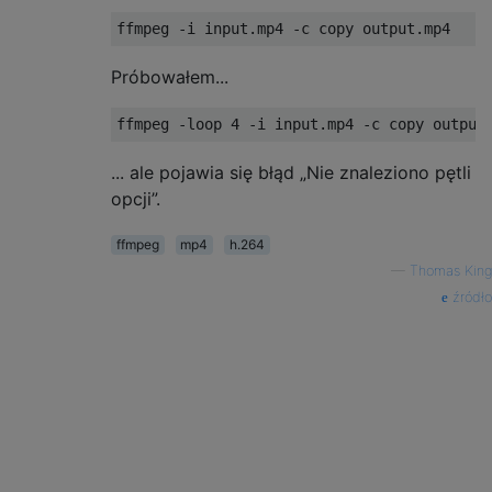
Próbowałem...
... ale pojawia się błąd „Nie znaleziono pętli
opcji”.
ffmpeg
mp4
h.264
—
Thomas King
źródło