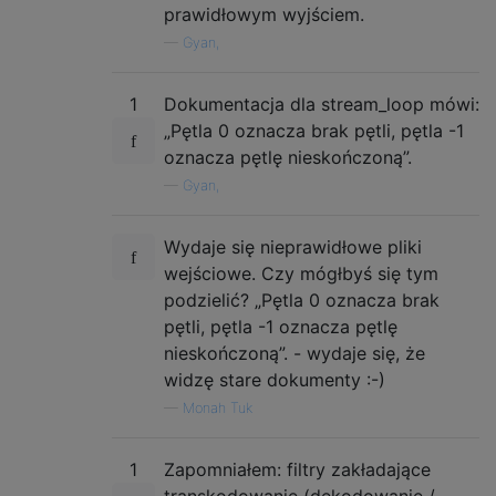
prawidłowym wyjściem.
—
Gyan,
1
Dokumentacja dla stream_loop mówi:
„Pętla 0 oznacza brak pętli, pętla -1
oznacza pętlę nieskończoną”.
—
Gyan,
Wydaje się nieprawidłowe pliki
wejściowe. Czy mógłbyś się tym
podzielić? „Pętla 0 oznacza brak
pętli, pętla -1 oznacza pętlę
nieskończoną”. - wydaje się, że
widzę stare dokumenty :-)
—
Monah Tuk
1
Zapomniałem: filtry zakładające
transkodowanie (dekodowanie /