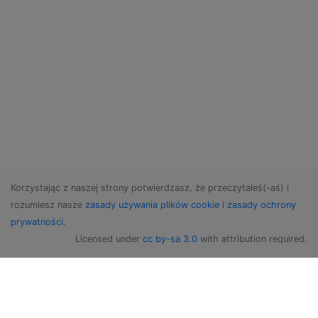
Korzystając z naszej strony potwierdzasz, że przeczytałeś(-aś) i
rozumiesz nasze
zasady używania plików cookie
i
zasady ochrony
prywatności
.
Licensed under
cc by-sa 3.0
with attribution required.