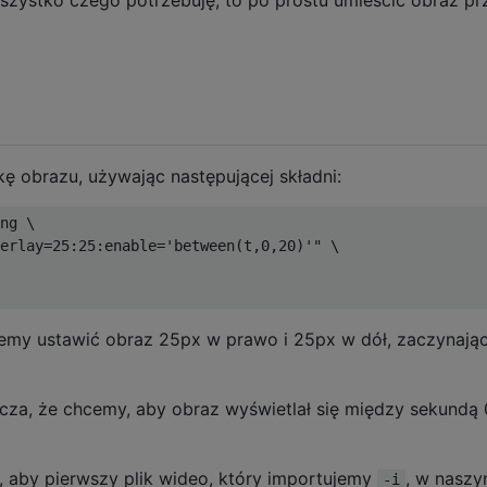
 obrazu, używając następującej składni:
ng \

erlay=25:25:enable='between(t,0,20)'" \

cemy ustawić obraz 25px w prawo i 25px w dół, zaczynają
za, że ​​chcemy, aby obraz wyświetlał się między sekundą 
y, aby pierwszy plik wideo, który importujemy
, w nasz
-i