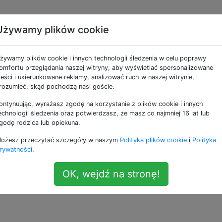
Używamy plików cookie
brazu przed wideo za
żywamy plików cookie i innych technologii śledzenia w celu poprawy
omfortu przeglądania naszej witryny, aby wyświetlać spersonalizowane
reści i ukierunkowane reklamy, analizować ruch w naszej witrynie, i
rozumieć, skąd pochodzą nasi goście.
ontynuując, wyrażasz zgodę na korzystanie z plików cookie i innych
cić przed nimi obraz na około 5 sekund, ale dodawanie g
echnologii śledzenia oraz potwierdzasz, że masz co najmniej 16 lat lub
dym razem potrwa naprawdę długo, więc pytam, czy można 
godę rodzica lub opiekuna.
 mógłby mi pomóc, ponieważ nie mam doświadczenia z ff
ożesz przeczytać szczegóły w naszym
Polityka plików cookie
i
Polityka
, ale żadne z nich nie działało. Ten na przykład.
rywatności
.
OK, wejdź na stronę!