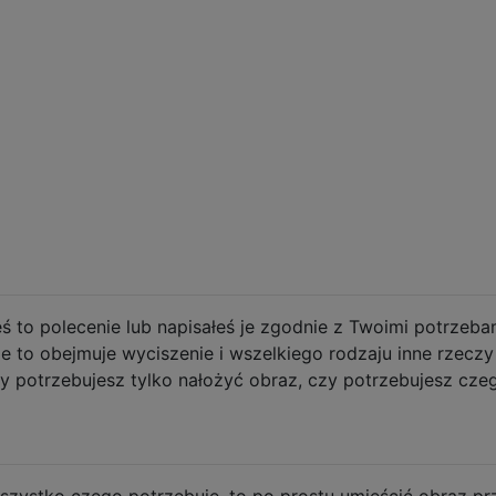
ś to polecenie lub napisałeś je zgodnie z Twoimi potrzeba
 to obejmuje wyciszenie i wszelkiego rodzaju inne rzeczy
zy potrzebujesz tylko nałożyć obraz, czy potrzebujesz cze
zystko czego potrzebuję, to po prostu umieścić obraz pr