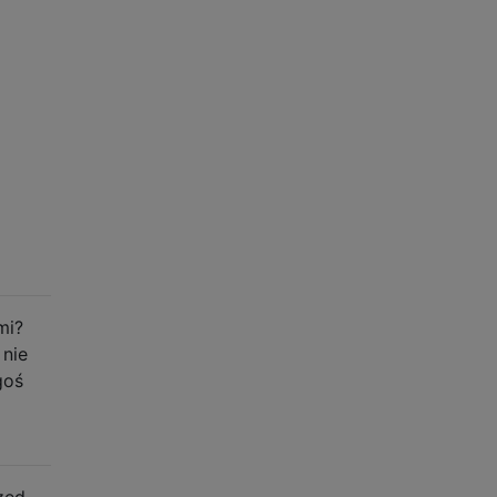
mi?
 nie
goś
zed