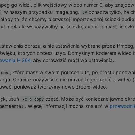
mpeg go widzi, plik wejściowy wideo numer 0, aby znajdowa
1, w naszym przypadku image.png.
oznacza tylko, że 
:v
ałoby to, że chcemy pierwszej importowanej ścieżki audio
put.mp4, ale wskazywałby na ścieżkę audio zamiast ścieżki
 ustawienia obrazu, a nie ustawienia wybrane przez ffmpeg,
 dźwięku, których chcesz użyć. Domyślnym koderem wideo 
owania H.264,
aby sprawdzić możliwe ustawienia.
, które masz w swoim poleceniu fe, po prostu ponown
copy
wego. Chociaż oczywiście nie można tego zrobić z wideo 
dować, ponieważ tworzymy nowe źródło wideo.
ięk, usuń
część. Może być konieczne jawne okre
-c:a copy
. Więcej informacji można znaleźć w
przewodni
perimental