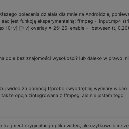
yższego polecenia działała dla mnie na Androidzie, poniew
k aac jest funkcją eksperymentalną: ffmpeg -i input.mp4 stri
x [0: v] [1: v] overlay = 25: 25: enable = 'between (t, 0,20)
 na dole bez znajomości wysokości? lub daleko w prawo, n
lizuj wideo za pomocą ffprobe i wyodrębnij wymiary wideo 
e także opcja zintegrowana z ffmpeg, ale nie jestem tego
e
fragment oryginalnego pliku wideo, ale użytkownik może