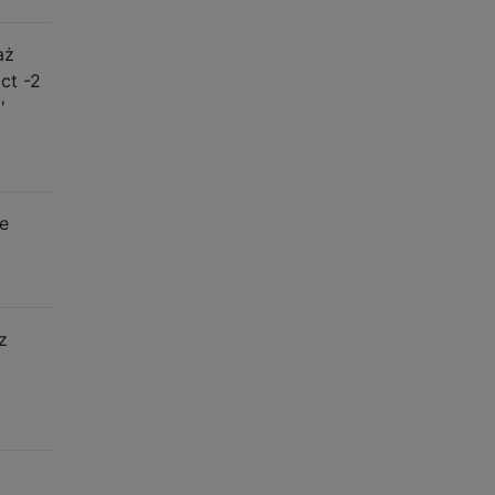
aż
ct -2
'
ie
z