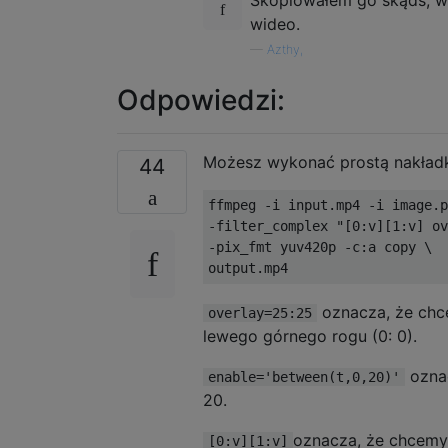
wideo.
—
Azthy,
Odpowiedzi:
Możesz wykonać prostą nakładkę
44
ffmpeg -i input.mp4 -i image.p
-filter_complex "[0:v][1:v] ov
-pix_fmt yuv420p -c:a copy \

oznacza, że ​​ch
overlay=25:25
lewego górnego rogu (0: 0).
oznac
enable='between(t,0,20)'
20.
oznacza, że ​​chcem
[0:v][1:v]