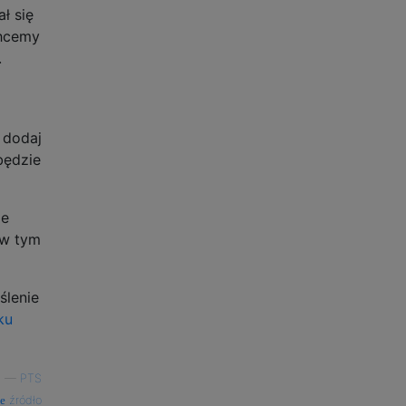
ł się
chcemy
.
 dodaj
będzie
ie
(w tym
ślenie
ku
—
PTS
źródło