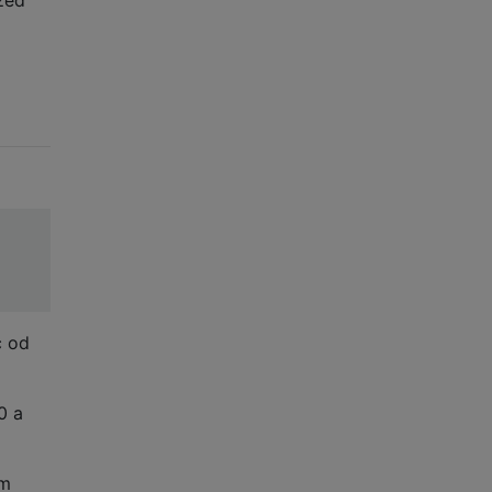
c od
0 a
ym