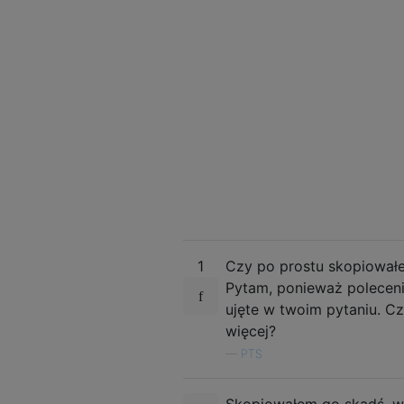
1
Czy po prostu skopiowałe
Pytam, ponieważ polecenie
ujęte w twoim pytaniu. C
więcej?
—
PTS
Skopiowałem go skądś, ws