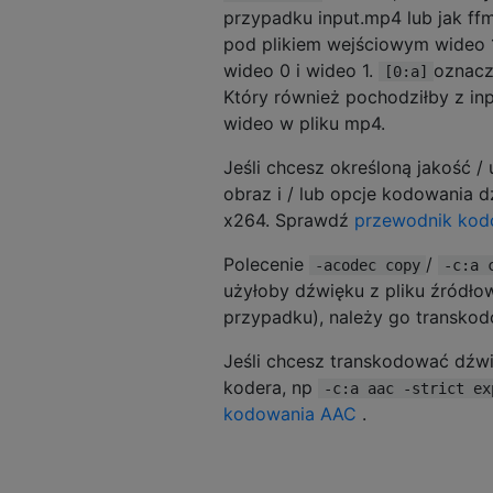
przypadku input.mp4 lub jak ff
pod plikiem wejściowym wideo 
wideo 0 i wideo 1.
oznacz
[0:a]
Który również pochodziłby z in
wideo w pliku mp4.
Jeśli chcesz określoną jakość /
obraz i / lub opcje kodowania
x264. Sprawdź
przewodnik kod
Polecenie
/
-acodec copy
-c:a 
użyłoby dźwięku z pliku źródło
przypadku), należy go transko
Jeśli chcesz transkodować dźw
kodera, np
-c:a aac -strict ex
kodowania AAC
.