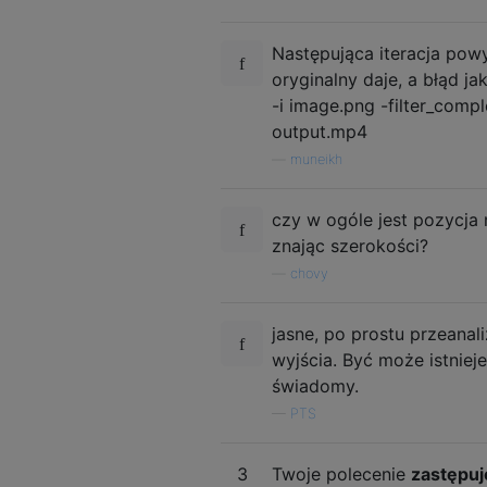
Następująca iteracja pow
oryginalny daje, a błąd ja
-i image.png -filter_comple
output.mp4
—
muneikh
czy w ogóle jest pozycja
znając szerokości?
—
chovy
jasne, po prostu przeana
wyjścia. Być może istniej
świadomy.
—
PTS
3
Twoje polecenie
zastępuj