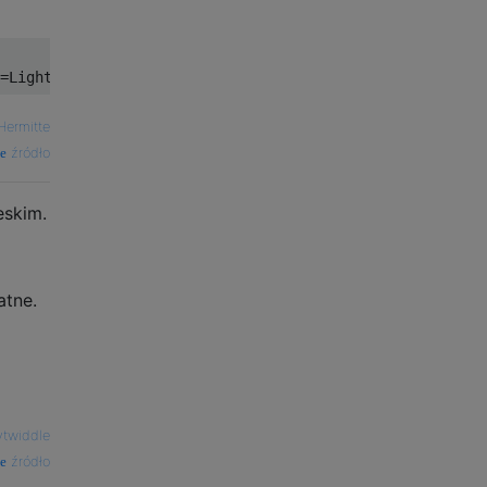
Hermitte
źródło
eskim.
atne.
ytwiddle
źródło