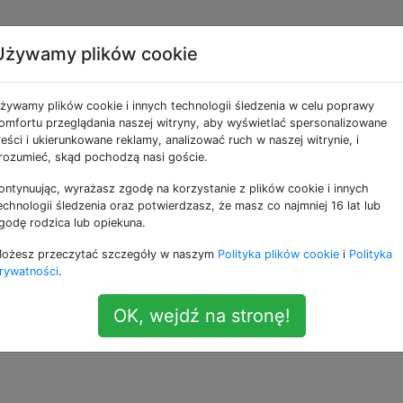
Używamy plików cookie
ka różnic
żywamy plików cookie i innych technologii śledzenia w celu poprawy
omfortu przeglądania naszej witryny, aby wyświetlać spersonalizowane
reści i ukierunkowane reklamy, analizować ruch w naszej witrynie, i
ego w vimie w pracy, a jedyną rzeczą, którą zauważyłem,
rozumieć, skąd pochodzą nasi goście.
e, co nie pomaga, gdy próbujesz szukać różnic w dużych pl
ontynuując, wyrażasz zgodę na korzystanie z plików cookie i innych
echnologii śledzenia oraz potwierdzasz, że masz co najmniej 16 lat lub
godę rodzica lub opiekuna.
lorów, które ludzie dostosowali, aby ułatwić dostęp do tryb
ożesz przeczytać szczegóły w naszym
Polityka plików cookie
i
Polityka
rywatności
.
—
OK, wejdź na stronę!