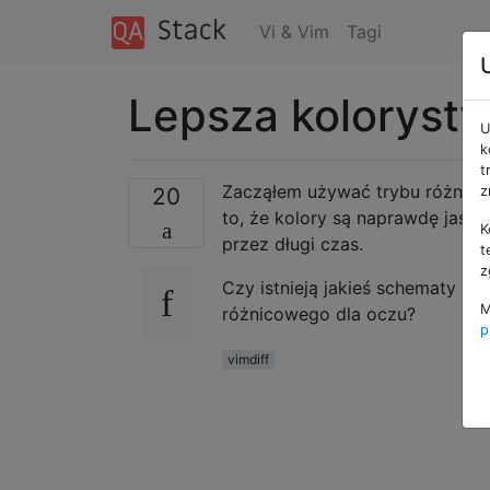
Vi & Vim
Tagi
Lepsza kolorysty
U
k
t
Zacząłem używać trybu różnicow
20
z
to, że kolory są naprawdę jasn
K
przez długi czas.
t
z
Czy istnieją jakieś schematy ko
M
różnicowego dla oczu?
p
vimdiff