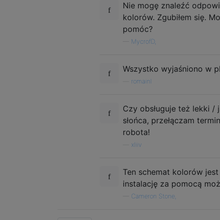
Nie mogę znaleźć odpowi
kolorów. Zgubiłem się. M
pomóc?
—
MycrofD,
Wszystko wyjaśniono w p
—
romainl
Czy obsługuje też lekki 
słońca, przełączam termi
robota!
—
xliiv
Ten schemat kolorów jest
instalację za pomocą może 
—
Cameron Stone,