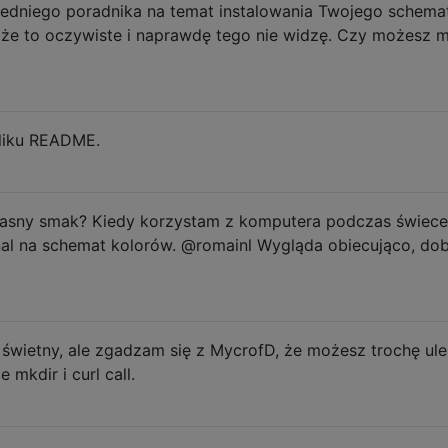
edniego poradnika na temat instalowania Twojego schema
oże to oczywiste i naprawdę tego nie widzę. Czy możesz m
liku README.
/ jasny smak? Kiedy korzystam z komputera podczas świece
nal na schemat kolorów. @romainl Wygląda obiecująco, do
 świetny, ale zgadzam się z MycrofD, że możesz trochę ul
mkdir i curl call.