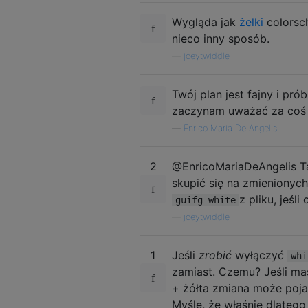
Wygląda jak
żelki
colorsch
nieco inny sposób.
—
joeytwiddle
Twój plan jest fajny i pr
zaczynam uważać za coś n
—
Enrico Maria De Angelis
2
@EnricoMariaDeAngelis Ta
skupić się na zmieniony
z pliku, jeśli
guifg=white
—
joeytwiddle
1
Jeśli
zrobić
wyłączyć
whi
zamiast. Czemu? Jeśli mas
+ żółta zmiana może poj
Myślę, że właśnie dlatego