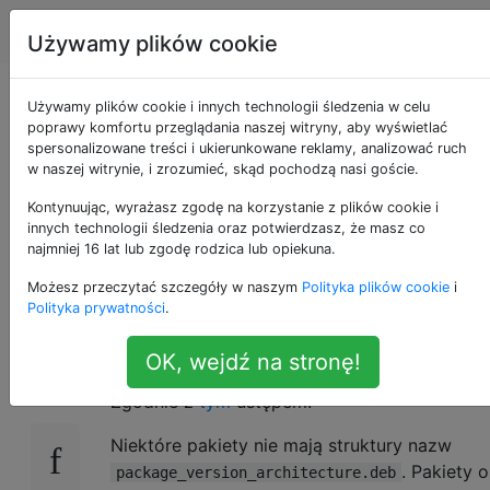
Unix & Linux
Tagi
Account
Używamy plików cookie
Czy zmiana nazwy
Używamy plików cookie i innych technologii śledzenia w celu
poprawy komfortu przeglądania naszej witryny, aby wyświetlać
spersonalizowane treści i ukierunkowane reklamy, analizować ruch
pliku .deb według
w naszej witrynie, i zrozumieć, skąd pochodzą nasi goście.
standardów jest
Kontynuując, wyrażasz zgodę na korzystanie z plików cookie i
innych technologii śledzenia oraz potwierdzasz, że masz co
najmniej 16 lat lub zgodę rodzica lub opiekuna.
bezpieczna?
Możesz przeczytać szczegóły w naszym
Polityka plików cookie
i
Polityka prywatności
.
Ustalona struktura
nazwy pliku to
13
.deb
OK, wejdź na stronę!
.
package_version_architecture.deb
Zgodnie z
tym
ustępem:
Niektóre pakiety nie mają struktury nazw
. Pakiety o
package_version_architecture.deb