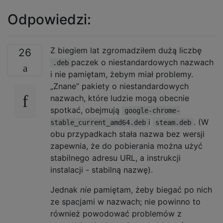
Odpowiedzi:
Z biegiem lat zgromadziłem dużą liczbę
26
paczek o niestandardowych nazwach
.deb
i nie pamiętam, żebym miał problemy.
„Znane” pakiety o niestandardowych
nazwach, które ludzie mogą obecnie
spotkać, obejmują
google-chrome-
i
. (W
stable_current_amd64.deb
steam.deb
obu przypadkach stała nazwa bez wersji
zapewnia, że ​​do pobierania można użyć
stabilnego adresu URL, a instrukcji
instalacji - stabilną nazwę).
Jednak
nie
pamiętam, żeby biegać po nich
ze spacjami w nazwach; nie powinno to
również powodować problemów z