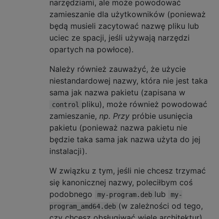
narzędziami, ale może powodować
zamieszanie dla użytkowników (ponieważ
będą musieli zacytować nazwę pliku lub
uciec ze spacji, jeśli używają narzędzi
opartych na powłoce).
Należy również zauważyć, że użycie
niestandardowej nazwy, która nie jest taka
sama jak nazwa pakietu (zapisana w
pliku), może również powodować
control
zamieszanie,
np. Przy
próbie usunięcia
pakietu (ponieważ nazwa pakietu nie
będzie taka sama jak nazwa użyta do jej
instalacji).
W związku z tym, jeśli nie chcesz trzymać
się kanonicznej nazwy, poleciłbym coś
podobnego
lub
my-program.deb
my-
(w zależności od tego,
program_amd64.deb
czy chcesz obsługiwać wiele architektur).