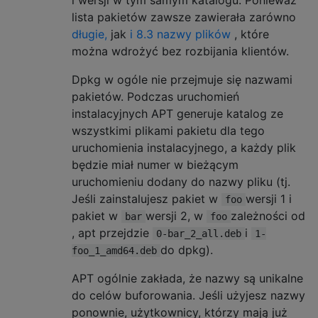
lista pakietów zawsze zawierała zarówno
długie,
jak
i 8.3 nazwy plików
, które
można wdrożyć bez rozbijania klientów.
Dpkg w ogóle nie przejmuje się nazwami
pakietów. Podczas uruchomień
instalacyjnych APT generuje katalog ze
wszystkimi plikami pakietu dla tego
uruchomienia instalacyjnego, a każdy plik
będzie miał numer w bieżącym
uruchomieniu dodany do nazwy pliku (tj.
Jeśli zainstalujesz pakiet w
wersji 1 i
foo
pakiet w
wersji 2, w
zależności od
bar
foo
, apt przejdzie
i
0-bar_2_all.deb
1-
do dpkg).
foo_1_amd64.deb
APT ogólnie zakłada, że ​​nazwy są unikalne
do celów buforowania. Jeśli użyjesz nazwy
ponownie, użytkownicy, którzy mają już