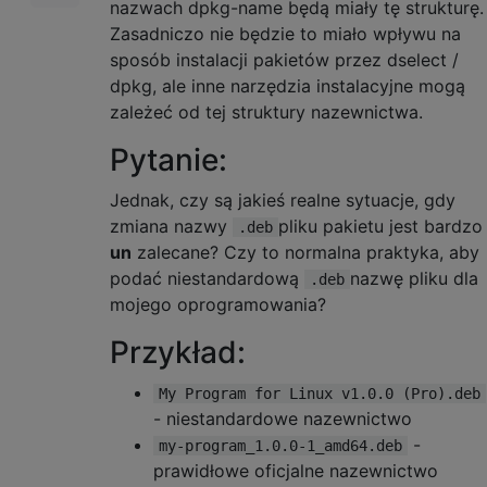
nazwach dpkg-name będą miały tę strukturę.
Zasadniczo nie będzie to miało wpływu na
sposób instalacji pakietów przez dselect /
dpkg, ale inne narzędzia instalacyjne mogą
zależeć od tej struktury nazewnictwa.
Pytanie:
Jednak, czy są jakieś realne sytuacje, gdy
zmiana nazwy
pliku pakietu jest bardzo
.deb
un
zalecane? Czy to normalna praktyka, aby
podać niestandardową
nazwę pliku dla
.deb
mojego oprogramowania?
Przykład:
My Program for Linux v1.0.0 (Pro).deb
- niestandardowe nazewnictwo
-
my-program_1.0.0-1_amd64.deb
prawidłowe oficjalne nazewnictwo