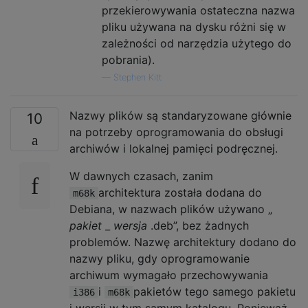
przekierowywania ostateczna nazwa
pliku używana na dysku różni się w
zależności od narzędzia użytego do
pobrania).
—
Stephen Kitt
Nazwy plików są standaryzowane głównie
10
na potrzeby oprogramowania do obsługi
archiwów i lokalnej pamięci podręcznej.
W dawnych czasach, zanim
architektura została dodana do
m68k
Debiana, w nazwach plików używano „
pakiet
_
wersja
.deb”, bez żadnych
problemów. Nazwę architektury dodano do
nazwy pliku, gdy oprogramowanie
archiwum wymagało przechowywania
i
pakietów tego samego pakietu
i386
m68k
i wersji w tym samym katalogu. Ponieważ