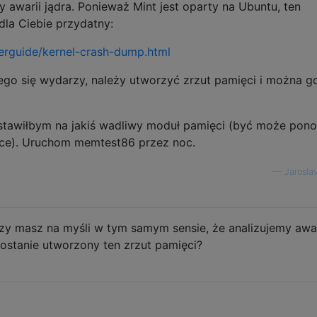
 awarii jądra. Ponieważ Mint jest oparty na Ubuntu, ten
dla Ciebie przydatny:
verguide/kernel-crash-dump.html
go się wydarzy, należy utworzyć zrzut pamięci i można g
stawiłbym na jakiś wadliwy moduł pamięci (być może pon
ce). Uruchom memtest86 przez noc.
—
Jarosla
czy masz na myśli w tym samym sensie, że analizujemy awa
zostanie utworzony ten zrzut pamięci?