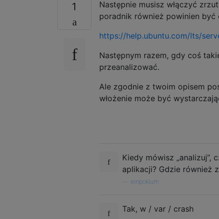
Następnie musisz włączyć zrzuty
1
poradnik również powinien być 
https://help.ubuntu.com/lts/ser
Następnym razem, gdy coś takie
przeanalizować.
Ale zgodnie z twoim opisem po
włożenie może być wystarczają
Kiedy mówisz „analizuj”, 
aplikacji? Gdzie również 
—
einpoklum
Tak, w / var / crash