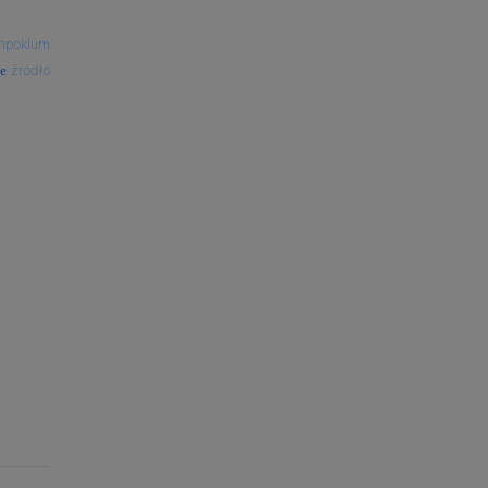
inpoklum
źródło