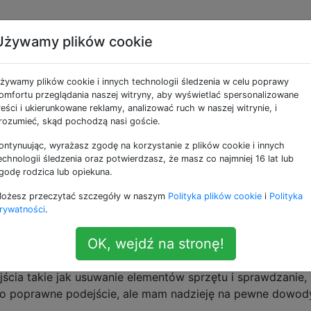
Używamy plików cookie
powodowało zawieszenie
żywamy plików cookie i innych technologii śledzenia w celu poprawy
omfortu przeglądania naszej witryny, aby wyświetlać spersonalizowane
reści i ukierunkowane reklamy, analizować ruch w naszej witrynie, i
rozumieć, skąd pochodzą nasi goście.
ontynuując, wyrażasz zgodę na korzystanie z plików cookie i innych
zawiesił się na mnie mój system Mint 18.2 - dwa razy podc
echnologii śledzenia oraz potwierdzasz, że masz co najmniej 16 lat lub
trzeci raz. Ekran blokuje się, dźwięk powtarza krótki wzór
godę rodzica lub opiekuna.
. Po ponownym uruchomieniu wszystko wydaje się działać
ożesz przeczytać szczegóły w naszym
Polityka plików cookie
i
Polityka
 zdarzyło mi się wcześniej w tym systemie.
rywatności
.
, ale nie mogę znaleźć śladów „zbliżającego się lo
/var/log
OK, wejdź na stronę!
j wskazówek dotyczących tego, co się stało?
jścia takie jak usuwanie elementów sprzętu i sprawdzanie,
 to poprawne podejście, ale mam nadzieję na pewne dowod