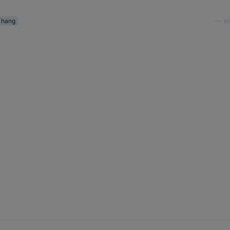
hang
—
e