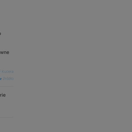
o
owne
v Kucera
źródło
rie