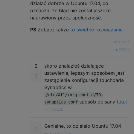
działać dobrze w Ubuntu 17.04, co
oznacza, że ​​błąd nie został jeszcze
naprawiony przez społeczność.
PS
Zobacz także
to świetne rozwiązanie
—
kmario23
źródło
2
skoro znalazłeś działające
ustawienie, lepszym sposobem jest
zastąpienie konfiguracji touchpada
Synaptics w
/etc/X11/xorg.conf.d/70-
sposób opisany
tutaj
synaptics.conf
—
mzzzzb
Genialne, to działało Ubuntu 17.04
—
Ben Winding