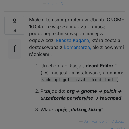
—
kmario23
Miałem ten sam problem w Ubuntu GNOME
9
16.04 i rozwiązałem go za pomocą
podobnej techniki wspomnianej w
odpowiedzi
Eliasza Kagana,
która została
dostosowana z
komentarza,
ale z pewnymi
różnicami:
Uruchom aplikację „
dconf Editor
”.
(jeśli nie jest zainstalowane, uruchom:
)
sudo apt-get install dconf-tools
Przejdź do:
org → gnome → pulpit →
urządzenia peryferyjne → touchpad
Włącz
opcję „dotknij, kliknij”
.
—
Jalil Hamdollahi Oskouei
źródło