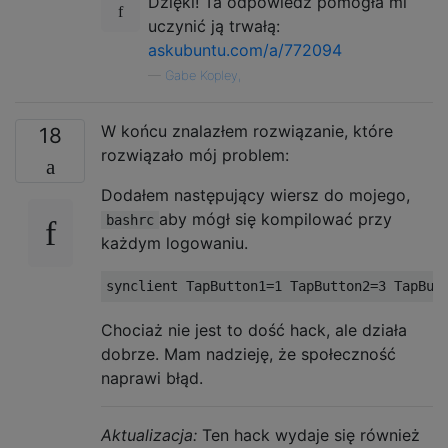
Dzięki! Ta odpowiedź pomogła mi
uczynić ją trwałą:
askubuntu.com/a/772094
—
Gabe Kopley,
W końcu znalazłem rozwiązanie, które
18
rozwiązało mój problem:
Dodałem następujący wiersz do mojego,
aby mógł się kompilować przy
bashrc
każdym logowaniu.
Chociaż nie jest to dość hack, ale działa
dobrze. Mam nadzieję, że społeczność
naprawi błąd.
Aktualizacja:
Ten hack wydaje się również