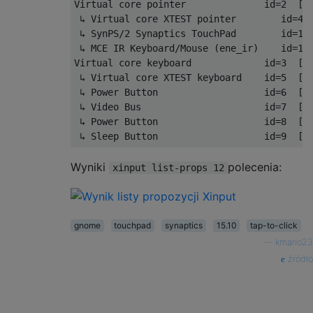
Virtual core pointer              id=2  [ma
 ↳ Virtual core XTEST pointer        id=4  
 ↳ SynPS/2 Synaptics TouchPad        id=12 
 ↳ MCE IR Keyboard/Mouse (ene_ir)    id=13 
Virtual core keyboard             id=3  [ma
 ↳ Virtual core XTEST keyboard    id=5  [sl
 ↳ Power Button                   id=6  [sl
 ↳ Video Bus                      id=7  [sl
 ↳ Power Button                   id=8  [sl
Wyniki
polecenia:
xinput list-props 12
gnome
touchpad
synaptics
15.10
tap-to-click
—
kmario23
źródło