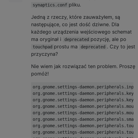
pliku.
synaptics.conf
Jedną z rzeczy, które zauważyłem, są
następujące, co jest dość dziwne. Dla
każdego urządzenia wejściowego schemat
ma oryginał i
pozycję, ale po
deprecated
prostu ma
. Czy to jest
touchpad
deprecated
przyczyna?
Nie wiem jak rozwiązać ten problem. Proszę
pomóż!
org.gnome.settings-daemon.peripherals.input
org.gnome.settings-daemon.peripherals.keybo
org.gnome.settings-daemon.peripherals.keybo
org.gnome.settings-daemon.peripherals.mouse
org.gnome.settings-daemon.peripherals.mouse
org.gnome.settings-daemon.peripherals.smart
org.gnome.settings-daemon.peripherals.touch
org.gnome.settings-daemon.peripherals.touch