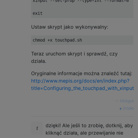
xinput --set-prop --type=int --format=8  "S
Ustaw skrypt jako wykonywalny:
Teraz uruchom skrypt i sprawdź, czy
działa.
Oryginalne informacje można znaleźć tutaj:
http://www.mepis.org/docs/en/index.php?
title=Configuring_the_touchpad_with_xinput
—
Mistgun
źródło
dzięki! Ale jeśli to zrobię, dotknij, aby
kliknąć działa, ale przewijanie nie