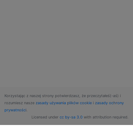
Korzystając z naszej strony potwierdzasz, że przeczytałeś(-aś) i
rozumiesz nasze
zasady używania plików cookie
i
zasady ochrony
prywatności
.
Licensed under
cc by-sa 3.0
with attribution required.