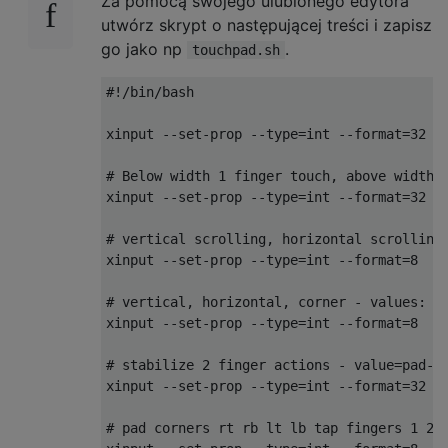
Za pomocą swojego ulubionego edytora
utwórz skrypt o następującej treści i zapisz
go jako np
.
touchpad.sh
#!/bin/bash

xinput --set-prop --type=int --format=32 "S
# Below width 1 finger touch, above width s
xinput --set-prop --type=int --format=32 "S
# vertical scrolling, horizontal scrolling 
xinput --set-prop --type=int --format=8  "S
# vertical, horizontal, corner - values: 0=
xinput --set-prop --type=int --format=8  "S
# stabilize 2 finger actions - value=pad-pi
xinput --set-prop --type=int --format=32 "S
# pad corners rt rb lt lb tap fingers 1 2 3