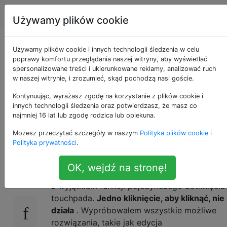
Ubuntu
Tagi
Account
Używamy plików cookie
Synaptics touchpad
Używamy plików cookie i innych technologii śledzenia w celu
poprawy komfortu przeglądania naszej witryny, aby wyświetlać
spersonalizowane treści i ukierunkowane reklamy, analizować ruch
touch-to-click nie
w naszej witrynie, i zrozumieć, skąd pochodzą nasi goście.
działa w Ubuntu 15.10
Kontynuując, wyrażasz zgodę na korzystanie z plików cookie i
innych technologii śledzenia oraz potwierdzasz, że masz co
najmniej 16 lat lub zgodę rodzica lub opiekuna.
(Gnome)
Możesz przeczytać szczegóły w naszym
Polityka plików cookie
i
Polityka prywatności
.
Zaktualizowałem moją instalację gnoma
18
OK, wejdź na stronę!
Ubuntu do 15.10 i wszystko jest w porządku,
z wyjątkiem funkcji pojedynczego dotknięcia
touchpada.
Jedno kliknięcie, aby kliknąć, nie
działa
. Wypróbowałem wszystkie możliwe
rozwiązania, takie jak edycja