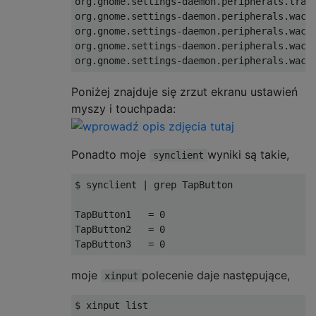
org.gnome.settings-daemon.peripherals.track
org.gnome.settings-daemon.peripherals.wacom
org.gnome.settings-daemon.peripherals.wacom
org.gnome.settings-daemon.peripherals.wacom
Poniżej znajduje się zrzut ekranu ustawień
myszy i touchpada:
Ponadto moje
wyniki są takie,
synclient
$ synclient | grep TapButton

TapButton1   = 0  

TapButton2   = 0  

moje
polecenie daje następujące,
xinput
$ xinput list
