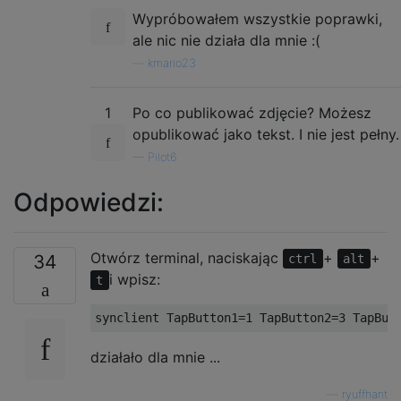
Wypróbowałem wszystkie poprawki,
ale nic nie działa dla mnie :(
—
kmario23
1
Po co publikować zdjęcie? Możesz
opublikować jako tekst. I nie jest pełny.
—
Pilot6
Odpowiedzi:
Otwórz terminal, naciskając
+
+
34
ctrl
alt
i wpisz:
t
działało dla mnie ...
—
ryuffhant