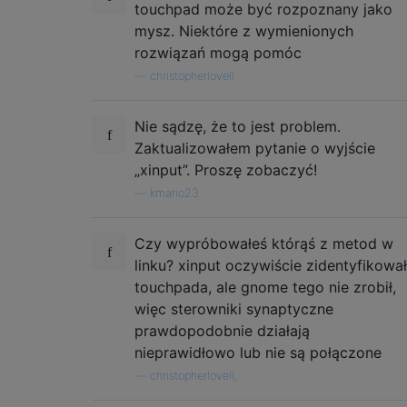
touchpad może być rozpoznany jako
mysz. Niektóre z wymienionych
rozwiązań mogą pomóc
—
christopherlovell
Nie sądzę, że to jest problem.
Zaktualizowałem pytanie o wyjście
„xinput”. Proszę zobaczyć!
—
kmario23
Czy wypróbowałeś którąś z metod w
linku? xinput oczywiście zidentyfikował
touchpada, ale gnome tego nie zrobił,
więc sterowniki synaptyczne
prawdopodobnie działają
nieprawidłowo lub nie są połączone
—
christopherlovell,