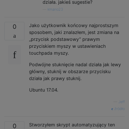
działa. jakieś sugestie?
—
kmario23
Jako użytkownik końcowy najprostszym
0
sposobem, jaki znalazłem, jest zmiana na
„przycisk podstawowy” prawym
przyciskiem myszy w ustawieniach
touchpada myszy.
Podwójne stuknięcie nadal działa jak lewy
główny, stuknij w obszarze przycisku
działa jak prawy stuknij.
Ubuntu 17.04.
—
Jeff
źródło
Stworzyłem skrypt automatyzujący ten
0