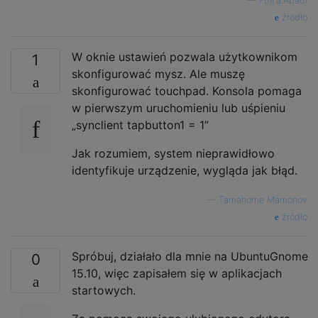
—
Fthi.a.Abadi
źródło
W oknie ustawień pozwala użytkownikom
1
skonfigurować mysz. Ale muszę
skonfigurować touchpad. Konsola pomaga
w pierwszym uruchomieniu lub uśpieniu
„synclient tapbutton1 = 1”
Jak rozumiem, system nieprawidłowo
identyfikuje urządzenie, wygląda jak błąd.
—
Tamahome Mamonov
źródło
Spróbuj, działało dla mnie na UbuntuGnome
0
15.10, więc zapisałem się w aplikacjach
startowych.