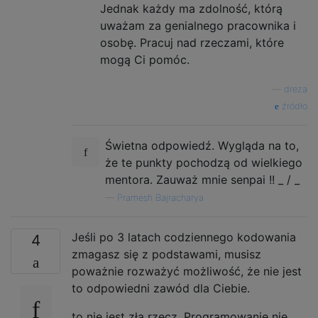
Jednak każdy ma zdolność, którą
uważam za genialnego pracownika i
osobę. Pracuj nad rzeczami, które
mogą Ci pomóc.
—
dreza
źródło
Świetna odpowiedź. Wygląda na to,
że te punkty pochodzą od wielkiego
mentora. Zauważ mnie senpai !! _ / _
—
Pramesh Bajracharya
Jeśli po 3 latach codziennego kodowania
4
zmagasz się z podstawami, musisz
poważnie rozważyć możliwość, że nie jest
to odpowiedni zawód dla Ciebie.
to nie jest zła rzecz. Programowanie nie