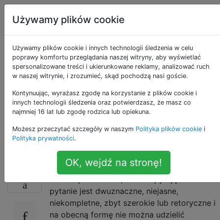
Inżynieria
Tagi
Używamy plików cookie
Account
oprogramowania
Używamy plików cookie i innych technologii śledzenia w celu
Techniki zwiększania
poprawy komfortu przeglądania naszej witryny, aby wyświetlać
spersonalizowane treści i ukierunkowane reklamy, analizować ruch
w naszej witrynie, i zrozumieć, skąd pochodzą nasi goście.
logiki przy
Kontynuując, wyrażasz zgodę na korzystanie z plików cookie i
programowaniu
innych technologii śledzenia oraz potwierdzasz, że masz co
najmniej 16 lat lub zgodę rodzica lub opiekuna.
[zamknięte]
Możesz przeczytać szczegóły w naszym
Polityka plików cookie
i
Polityka prywatności
.
OK, wejdź na stronę!
21
Trudno powiedzieć, o co tu pytają. To
pytanie jest dwuznaczne, niejasne,
niekompletne, zbyt szerokie lub retoryczne i
na obecną formę nie można udzielić