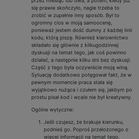
przez miesiąc lub dwa, a potem, kiedy już
się prawie skończyło, nagle trzeba to
zrobić w zupełnie inny sposób. Był to
ogromny cios w moją samoocenę,
ponieważ jestem dość dumny z każdej linii
kodu, którą piszę. Również kierownictwo
składało się głównie z kilkugodzinnej
dyskusji na temat tego, jak coś powinno
działać, a następnie kilku dni bez dyskusji.
Część z tego była oczywiście moją winą.
Sytuację dodatkowo potęgował fakt, że w
pewnym momencie praca stała się
wyjątkowo nużąca i czułem się, jakbym po
prostu pisał kod i wcale nie był kreatywny.
Ogólne wytyczne:
Jeśli czujesz, że brakuje kierunku,
podnieś go. Poproś przełożonego o
więcej informacji na temat tego,