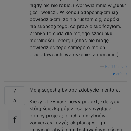
nigdy nic nie robię, i wprawia mnie w „funk”
(jeśli wolisz). W końcu odepchnąłem się i
powiedziałem, że nie ruszam się, dopóki
nie skończę tego, co prawie skończyłem.
Zrobiło to cuda dla mojego szacunku,
moralności i energii (choć nie mogę
powiedzieć tego samego o moich
pracodawcach: wzruszenie ramionami :)
—
Brad Christie
źródło
Moją sugestią byłoby zdobycie mentora.
7
Kiedy otrzymasz nowy projekt, zdecyduj,
którą ścieżką pójdziesz: jak wygląda
ogólny projekt; jakich algorytmów
zamierzasz użyć; jak planujesz go
rozwinąć, abyś mógł testować wcześnie i