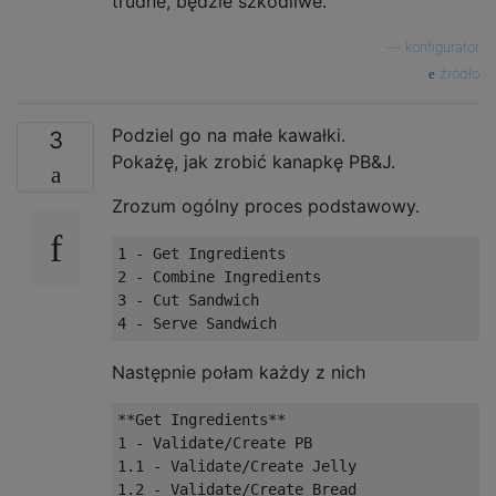
trudne, będzie szkodliwe.
—
konfigurator
źródło
Podziel go na małe kawałki.
3
Pokażę, jak zrobić kanapkę PB&J.
Zrozum ogólny proces podstawowy.
1 - Get Ingredients

2 - Combine Ingredients

3 - Cut Sandwich

Następnie połam każdy z nich
**Get Ingredients**

1 - Validate/Create PB

1.1 - Validate/Create Jelly

1.2 - Validate/Create Bread
