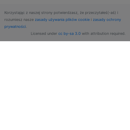
Korzystając z naszej strony potwierdzasz, że przeczytałeś(-aś) i
rozumiesz nasze
zasady używania plików cookie
i
zasady ochrony
prywatności
.
Licensed under
cc by-sa 3.0
with attribution required.