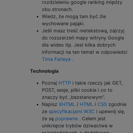
rozdzieleniu google ranking między
obu stronach.
Wiedz, że mogą tam być źle
wychowane pająki.
Jeśli masz treść nietekstową, zajrzyj
do rozszerzeń mapy witryny Google
dla wideo itp. Jest kilka dobrych
informacji na ten temat w odpowiedzi
Tima Farleya
.
Technologia
Poznaj
HTTP
i takie rzeczy jak GET,
POST, sesje, pliki cookie i co to
znaczy być „bezstanowym”.
Napisz
XHTML
/
HTML
i
CSS
zgodnie
ze
specyfikacjami W3C
i upewnij się,
że są
poprawne
. Celem jest
uniknięcie trybów dziwactwa w
przeglądarkach, a dodatkowo