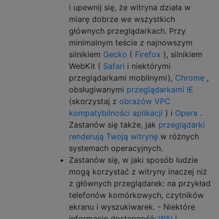
i upewnij się, że witryna działa w
miarę dobrze we wszystkich
głównych przeglądarkach. Przy
minimalnym teście z najnowszym
silnikiem
Gecko
(
Firefox
), silnikiem
WebKit (
Safari
i niektórymi
przeglądarkami mobilnymi),
Chrome
,
obsługiwanymi
przeglądarkami IE
(skorzystaj z
obrazów VPC
kompatybilności aplikacji
) i
Opera
.
Zastanów się także, jak
przeglądarki
renderują Twoją witrynę
w różnych
systemach operacyjnych.
Zastanów się, w jaki sposób ludzie
mogą korzystać z witryny inaczej niż
z głównych przeglądarek: na przykład
telefonów komórkowych, czytników
ekranu i wyszukiwarek. - Niektóre
informacje dostępność:
WAI
i