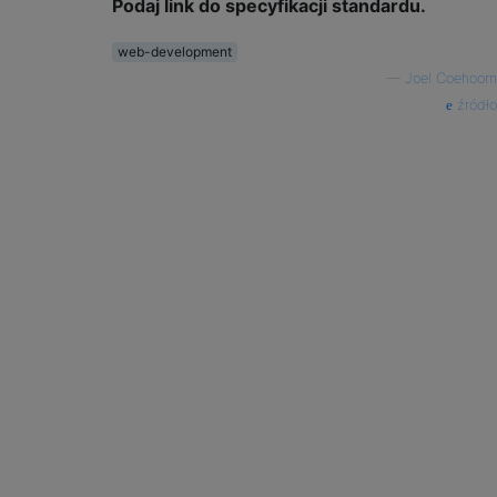
Podaj link do specyfikacji standardu.
web-development
—
Joel Coehoorn
źródło