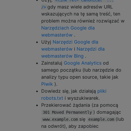
<link rel="canonical" ...
gdy masz wiele adresów URL
/>
wskazujących na tę samą treść, ten
problem można również rozwiązać w
Narzędziach Google dla
webmasterów
.
Użyj
Narzędzi Google dla
webmasterów
i
Narzędzi dla
webmasterów Bing
.
Zainstaluj
Google Analytics
od
samego początku (lub narzędzie do
analizy typu open source, takie jak
Piwik
).
Dowiedz się, jak działają
pliki
robots.txt
i wyszukiwarek.
Przekierować żądania (za pomocą
) domagając
301 Moved Permanently
się
(lub
www.example.com
example.com
na odwrót), aby zapobiec