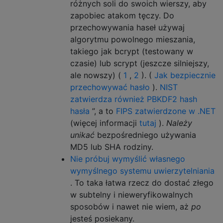
różnych soli do swoich wierszy, aby
zapobiec atakom tęczy. Do
przechowywania haseł używaj
algorytmu powolnego mieszania,
takiego jak bcrypt (testowany w
czasie) lub scrypt (jeszcze silniejszy,
ale nowszy) (
1
,
2
). (
Jak bezpiecznie
przechowywać hasło
).
NIST
zatwierdza również PBKDF2 hash
hasła
”, a to
FIPS zatwierdzone w .NET
(więcej informacji
tutaj
).
Należy
unikać
bezpośredniego używania
MD5 lub SHA rodziny.
Nie próbuj wymyślić własnego
wymyślnego systemu uwierzytelniania
. To taka łatwa rzecz do dostać złego
w subtelny i nieweryfikowalnych
sposobów i nawet nie wiem, aż
po
jesteś posiekany.