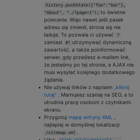
history.pushState({"foo":"bar"},
to świetne
"About", "./?page=1");
polecenie. Więc nawet jeśli pasek
adresu się zmienił, strona się nie
ładuje. To pozwala ci używać
?
zamiast
utrzymywać dynamiczną
#!
zawartość, a także poinformować
serwer, gdy prześlesz e-mailem link,
że jesteśmy po tej stronie, a AJAX nie
musi wysyłać kolejnego dodatkowego
żądania.
Nie używaj linków z napisem
„kliknij
tutaj”
. Marnujesz szansę na SEO, a to
utrudnia pracę osobom z czytnikami
ekranu.
Przygotuj
mapę witryny XML
,
najlepiej w domyślnej lokalizacji
.
/sitemap.xml
Użyj,