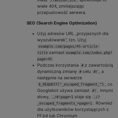
/favicon.ico
wiele 404, zmniejszając
przepustowość serwera.
SEO (Search Engine Optimization)
Użyj adresów URL „przyjaznych dla
wyszukiwarek”, tzn. Użyj
example.com/pages/45-article-
zamiast
title
example.com/index.php?
page=45
Podczas korzystania
z zawartością
#
dynamiczną zmianę
celu
, a
#
#!
następnie na serwerze
, co
$_REQUEST["_escaped_fragment_"]
Googlebot używa zamiast
. Innymi
#!
słowy,
staje się
./#!page=1
./?
. Również
_escaped_fragments_=page=1
dla użytkowników korzystających z
FF.b4 lub Chromium