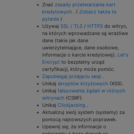
Znać
zasady przetwarzania kart
kredytowych
. (
Zobacz także to
pytanie
)
Używaj
SSL / TLS
/
HTTPS
do witryn,
na których wprowadzane są wrażliwe
dane (takie jak dane
uwierzytelniające, dane osobowe,
informacje o karcie kredytowej).
Let's
Encrypt
to bezpłatny urząd
certyfikacji, który może pomóc.
Zapobiegaj przejęciu sesji
.
Unikaj
skryptów krzyżowych
(XSS).
Unikaj
fałszowania żądań w różnych
witrynach
(CSRF).
Unikaj
Clickjacking
.
Aktualizuj swój system (systemy) za
pomocą najnowszych poprawek.
Upewnij się, że informacje o
połączeniu z bazą danych są