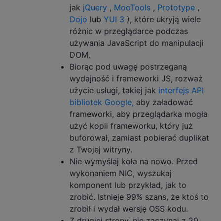
jak
jQuery
,
MooTools
,
Prototype
,
Dojo
lub
YUI 3
), które ukryją wiele
różnic w przeglądarce podczas
używania JavaScript do manipulacji
DOM.
Biorąc pod uwagę postrzeganą
wydajność i frameworki JS, rozważ
użycie usługi, takiej jak
interfejs API
bibliotek Google,
aby załadować
frameworki, aby przeglądarka mogła
użyć kopii frameworku, który już
buforował, zamiast pobierać duplikat
z Twojej witryny.
Nie wymyślaj koła na nowo. Przed
wykonaniem NIC, wyszukaj
komponent lub przykład, jak to
zrobić. Istnieje 99% szans, że ktoś to
zrobił i wydał wersję OSS kodu.
Z drugiej strony, nie zaczynaj z 20