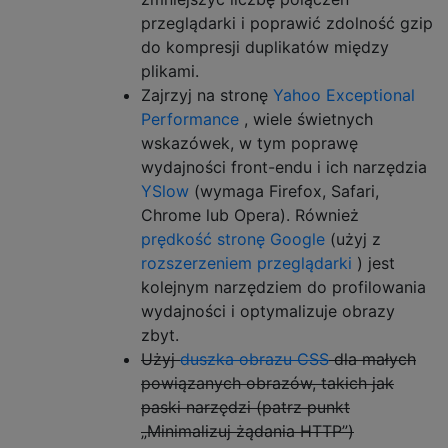
przeglądarki i poprawić zdolność gzip
do kompresji duplikatów między
plikami.
Zajrzyj na stronę
Yahoo Exceptional
Performance
, wiele świetnych
wskazówek, w tym poprawę
wydajności front-endu i ich narzędzia
YSlow
(wymaga Firefox, Safari,
Chrome lub Opera). Również
prędkość stronę Google
(użyj z
rozszerzeniem przeglądarki
) jest
kolejnym narzędziem do profilowania
wydajności i optymalizuje obrazy
zbyt.
Użyj
duszka obrazu CSS
dla małych
powiązanych obrazów, takich jak
paski narzędzi (patrz punkt
„Minimalizuj żądania HTTP”)