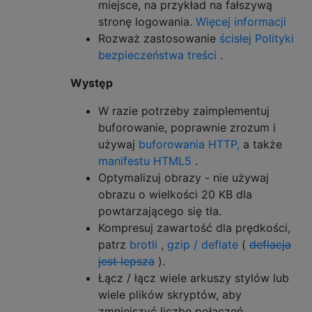
miejsce, na przykład na fałszywą
stronę logowania.
Więcej informacji
Rozważ zastosowanie
ścisłej Polityki
bezpieczeństwa treści
.
Występ
W razie potrzeby zaimplementuj
buforowanie, poprawnie zrozum i
używaj
buforowania HTTP,
a także
manifestu HTML5
.
Optymalizuj obrazy - nie używaj
obrazu o wielkości 20 KB dla
powtarzającego się tła.
Kompresuj zawartość dla prędkości,
patrz
brotli
,
gzip / deflate
(
deflacja
jest lepsza
).
Łącz / łącz wiele arkuszy stylów lub
wiele plików skryptów, aby
zmniejszyć liczbę połączeń