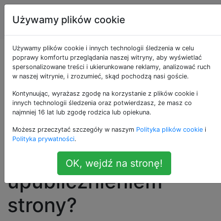
Inżynieria
Tagi
Używamy plików cookie
Account
oprogramowania
Używamy plików cookie i innych technologii śledzenia w celu
Jakie szczegóły
poprawy komfortu przeglądania naszej witryny, aby wyświetlać
spersonalizowane treści i ukierunkowane reklamy, analizować ruch
w naszej witrynie, i zrozumieć, skąd pochodzą nasi goście.
techniczne powinien
Kontynuując, wyrażasz zgodę na korzystanie z plików cookie i
rozważyć
innych technologii śledzenia oraz potwierdzasz, że masz co
najmniej 16 lat lub zgodę rodzica lub opiekuna.
programista aplikacji
Możesz przeczytać szczegóły w naszym
Polityka plików cookie
i
Polityka prywatności
.
internetowej przed
OK, wejdź na stronę!
upublicznieniem
strony?