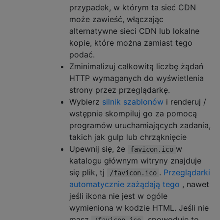
przypadek, w którym ta sieć CDN
może zawieść, włączając
alternatywne sieci CDN lub lokalne
kopie, które można zamiast tego
podać.
Zminimalizuj całkowitą liczbę żądań
HTTP wymaganych do wyświetlenia
strony przez przeglądarkę.
Wybierz
silnik szablonów
i renderuj /
wstępnie skompiluj go za pomocą
programów uruchamiających zadania,
takich jak gulp lub chrząknięcie
Upewnij się, że
w
favicon.ico
katalogu głównym witryny znajduje
się plik, tj
.
Przeglądarki
/favicon.ico
automatycznie zażądają tego
, nawet
jeśli ikona nie jest w ogóle
wymieniona w kodzie HTML. Jeśli nie
masz
, spowoduje to