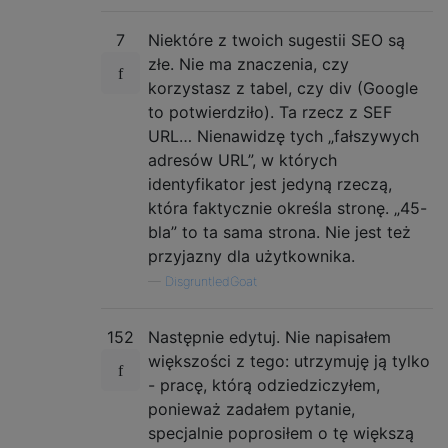
7
Niektóre z twoich sugestii SEO są
złe. Nie ma znaczenia, czy
korzystasz z tabel, czy div (Google
to potwierdziło). Ta rzecz z SEF
URL… Nienawidzę tych „fałszywych
adresów URL”, w których
identyfikator jest jedyną rzeczą,
która faktycznie określa stronę. „45-
bla” to ta sama strona. Nie jest też
przyjazny dla użytkownika.
—
DisgruntledGoat
152
Następnie edytuj. Nie napisałem
większości z tego: utrzymuję ją tylko
- pracę, którą odziedziczyłem,
ponieważ zadałem pytanie,
specjalnie poprosiłem o tę większą