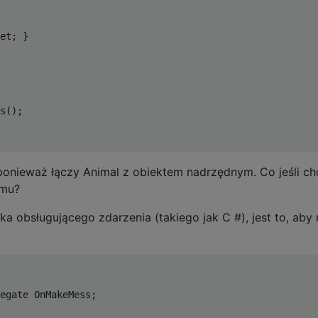
et; }

s();

 ponieważ łączy Animal z obiektem nadrzędnym. Co jeśli ch
omu?
ka obsługującego zdarzenia (takiego jak C #), jest to, aby 
egate OnMakeMess;
