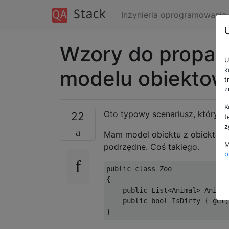
Inżynieria oprogramowania
Wzory do propag
U
modelu obiektowe
k
t
z
K
Oto typowy scenariusz, który za
22
t
z
Mam model obiektu z obiektem 
M
podrzędne. Coś takiego.
p
public class Zoo

{

    public List<Animal> Animal
    public bool IsDirty { get;