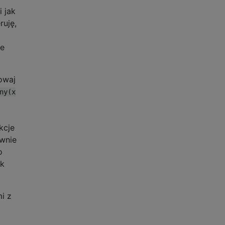
 jak
ruję,
ie
owaj
ny(x
kcje
wnie
o
ek
i z