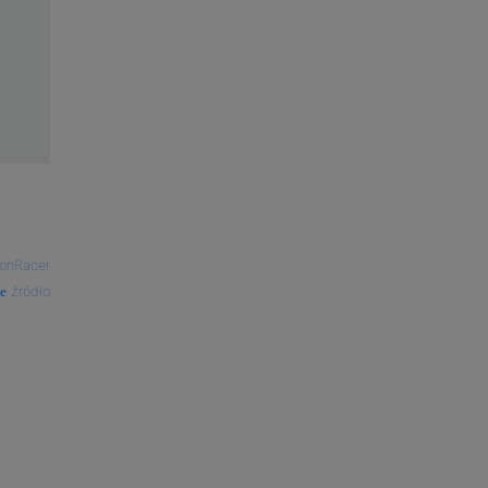
ionRacer
źródło