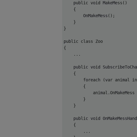
    public void MakeMess()

    {

        OnMakeMess();

    }

}

public class Zoo

{

    ...

    public void SubscribeToCha
    {

        foreach (var animal in
        {

            animal.OnMakeMess 
        }

    }

    public void OnMakeMessHand
    {

        ...
