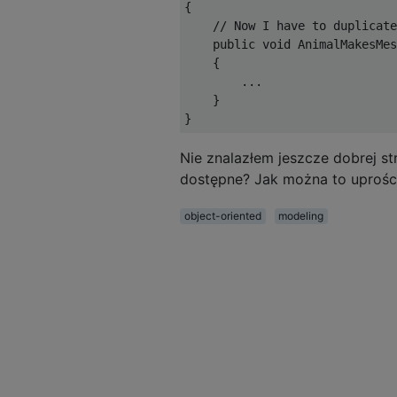
{

    // Now I have to duplicate
    public void AnimalMakesMes
    {

        ...

    }

Nie znalazłem jeszcze dobrej str
dostępne? Jak można to uprośc
object-oriented
modeling