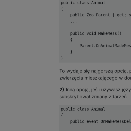
public class Animal

{

    public Zoo Parent { get; s
    ...

    public void MakeMess()

    {

        Parent.OnAnimalMadeMes
    }

To wydaje się najgorszą opcją,
zwierzęcia mieszkającego w d
2)
Inną opcją, jeśli używasz języ
subskrybował zmiany zdarzeń.
public class Animal

{

    public event OnMakeMessDel