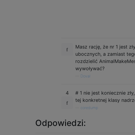
Masz rację, że nr 1 jest zł
ubocznych, a zamiast tego
rozdzielić AnimalMakeMes
wywoływać?
—
Doval
4
# 1 nie jest koniecznie zł
tej konkretnej klasy nadrz
—
coredump
Odpowiedzi: