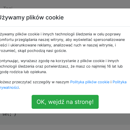
Tagi
Używamy plików cookie
owania zmian w górę
żywamy plików cookie i innych technologii śledzenia w celu poprawy
go ..?
omfortu przeglądania naszej witryny, aby wyświetlać spersonalizowane
reści i ukierunkowane reklamy, analizować ruch w naszej witrynie, i
rozumieć, skąd pochodzą nasi goście.
ontynuując, wyrażasz zgodę na korzystanie z plików cookie i innych
wsze frustruje mnie.
echnologii śledzenia oraz potwierdzasz, że masz co najmniej 16 lat lub
godę rodzica lub opiekuna.
nadrzędnym. Element nadrzędny zawiera niektóre obiekty
ożesz przeczytać szczegóły w naszym
Polityka plików cookie
i
Polityka
rywatności
.
OK, wejdź na stronę!
s { get; set; }

 set; }
