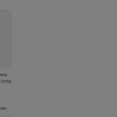
ewna
n próg
ian.