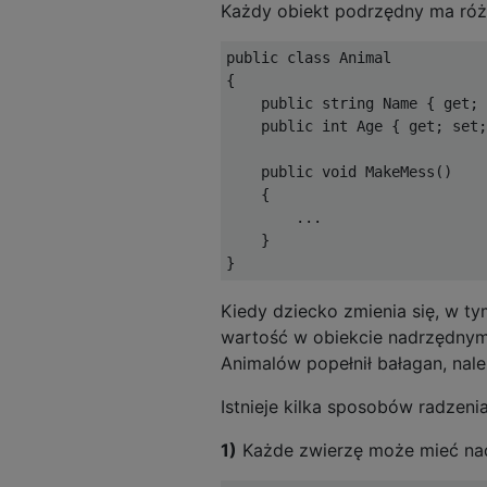
Każdy obiekt podrzędny ma róż
public class Animal

{

    public string Name { get; 
    public int Age { get; set;
    public void MakeMess()

    {

        ...

    }

Kiedy dziecko zmienia się, w 
wartość w obiekcie nadrzędnym
Animalów popełnił bałagan, nale
Istnieje kilka sposobów radzeni
1)
Każde zwierzę może mieć nad