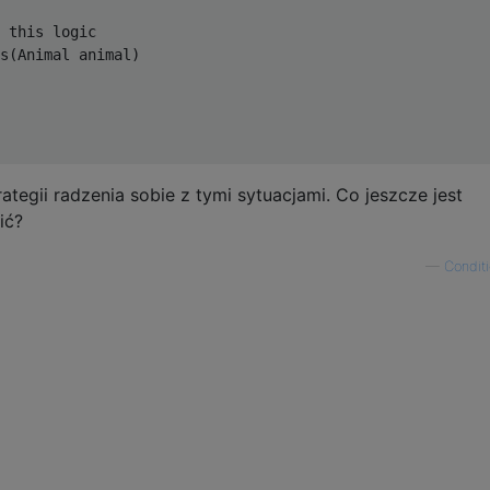
 this logic

s(Animal animal)

ategii radzenia sobie z tymi sytuacjami. Co jeszcze jest
ić?
—
Condit