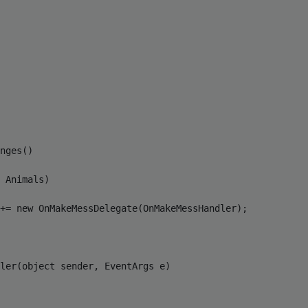
nges()

 Animals)

+= new OnMakeMessDelegate(OnMakeMessHandler);

ler(object sender, EventArgs e)
