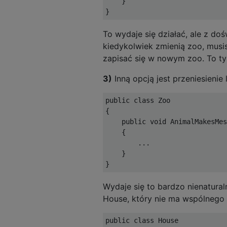
    }

To wydaje się działać, ale z doś
kiedykolwiek zmienią zoo, mus
zapisać się w nowym zoo. To ty
3)
Inną opcją jest przeniesienie 
public class Zoo

{

    public void AnimalMakesMes
    {

        ...

    }

Wydaje się to bardzo nienatural
House, który nie ma wspólnego
public class House
