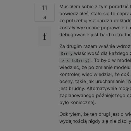
Musiałem sobie z tym poradzić k
11
powiedziałeś, stało się to napr
że potrzebujesz bardzo dokładn
zostały wykonane poprawnie i n
debugowanie jest bardzo trudne
Za drugim razem właśnie wdroży
właściwość dla każdego 
Dirty
. To było w model
=> x.IsDirty)
wiedzieć, że po zmianie modelu
kontroler, więc wiedział, że
coś
oceny, takie jak uruchamianie
Z
jest brudny. Alternatywnie mog
zaplanowanego późniejszego cza
było konieczne).
Odkryłem, że ten drugi jest o 
wydajnością nigdy się nie ziściły