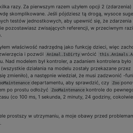
ilka razy. Za pierwszym razem użyłem opcji 2 (zdarzenia) i
awdę skomplikowane. Jeśli pójdziesz tą drogą, wysoce suge
ych testów jednostkowych, aby upewnić się, że zdarzenia
ie pozostawiasz zwisających referencji, w przeciwnym raz
.
łem właściwość nadrzędną jako funkcję dzieci, więc zach
zwierzęcia i pozwól
wrócić
Animal.IsDirty
this.Animals.A
u. Nad modelem był kontroler, a zadaniem kontrolera było
 (wszystkie działania na modelu zostały przekazane przez
się zmieniło), a następnie wiedział, że musi zadzwonić -fun
departamentu, aby sprawdzić, czy
pono
ooMaintenance
Zoo
łem po prostu odłożyć
kontrole do pewneg
ZooMaintenance
su (co 100 ms, 1 sekunda, 2 minuty, 24 godziny, cokolwi
wiele prostszy w utrzymaniu, a moje obawy przed problemam
.