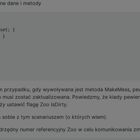
ne dane i metody
set; }

 }

tym przypadku, gdy wywoływana jest metoda MakeMess, p
 musi zostać zaktualizowana. Powiedzmy, że kiedy pewie
ży ustawić flagę Zoo IsDirty.
a sobie z tym scenariuszem (o których wiem).
rzędny numer referencyjny Zoo w celu komunikowania zm