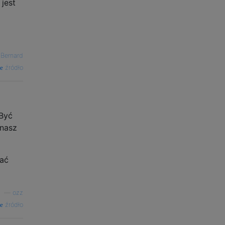
jest
—
Bernard
źródło
 Być
ynasz
wać
—
ozz
źródło