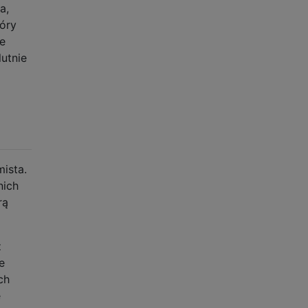
a,
tóry
e
lutnie
ista.
nich
rą
ż
e
ch
e