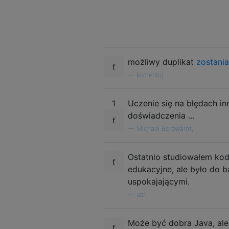
możliwy duplikat
zostania
—
komentuj
1
Uczenie się na błędach i
doświadczenia ...
—
Michael Borgwardt,
Ostatnio studiowałem kod
edukacyjne, ale było do
uspokajającymi.
—
usr
Może być dobra Java, ale 