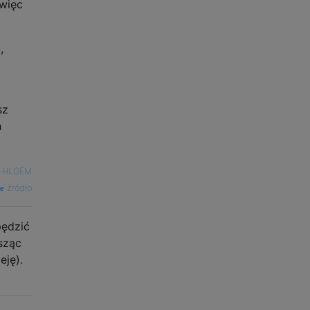
więc
,
sz
h
—
HLGEM
źródło
pędzić
sząc
eję).