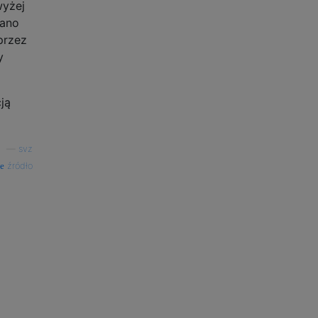
wyżej
wano
przez
y
ją
—
svz
źródło