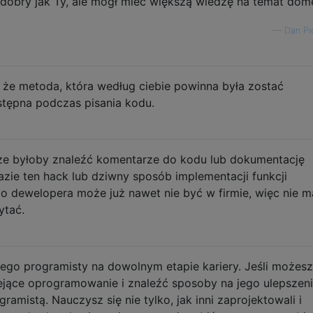
k dobry jak Ty, ale mógł mieć większą wiedzę na temat dom
—
Dan Pi
że metoda, która według ciebie powinna była zostać
stępna podczas pisania kodu.
ze byłoby znaleźć komentarze do kodu lub dokumentację
zie ten hack lub dziwny sposób implementacji funkcji
go dewelopera może już nawet nie być w firmie, więc nie m
ytać.
dego programisty na dowolnym etapie kariery. Jeśli możesz
iejące oprogramowanie i znaleźć sposoby na jego ulepszeni
amistą. Nauczysz się nie tylko, jak inni zaprojektowali i