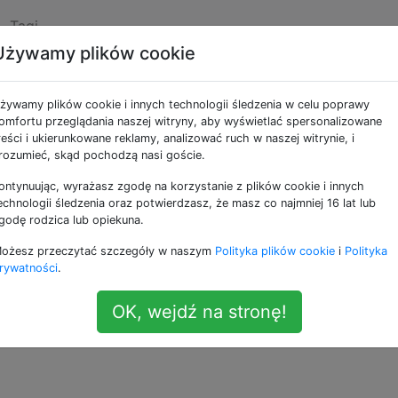
Tagi
Używamy plików cookie
bie ze starszym kodem
żywamy plików cookie i innych technologii śledzenia w celu poprawy
ć jako programista?
omfortu przeglądania naszej witryny, aby wyświetlać spersonalizowane
reści i ukierunkowane reklamy, analizować ruch w naszej witrynie, i
rozumieć, skąd pochodzą nasi goście.
ontynuując, wyrażasz zgodę na korzystanie z plików cookie i innych
echnologii śledzenia oraz potwierdzasz, że masz co najmniej 16 lat lub
godę rodzica lub opiekuna.
rte na opiniach
. Obecnie nie przyjmuje odpowiedzi.
ożesz przeczytać szczegóły w naszym
Polityka plików cookie
i
Polityka
rywatności
.
OK, wejdź na stronę!
aktualizuj pytanie, aby można było na nie odpowiedzieć fak