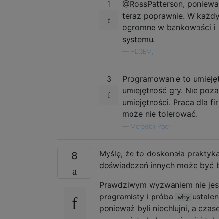
1
@RossPatterson, ponieważ
teraz poprawnie. W każdym
ogromne w bankowości i p
systemu.
—
HLGEM,
3
Programowanie to umieję
umiejętność gry. Nie poż
umiejętności. Praca dla f
może nie tolerować.
—
Meredith Poor
Myślę, że to doskonała praktyk
8
doświadczeń innych może być b
Prawdziwym wyzwaniem nie jest 
programisty i próba
ustalen
why
ponieważ byli niechlujni, a cza