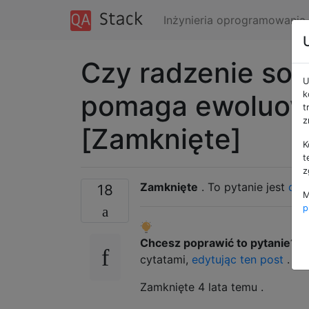
Inżynieria oprogramowania
Czy radzenie so
U
pomaga ewoluowa
k
t
z
[Zamknięte]
K
t
z
Zamknięte
. To pytanie jest
opa
18
M
p
Chcesz poprawić to pytanie?
Z
cytatami,
edytując ten post
.
Zamknięte
4 lata temu
.