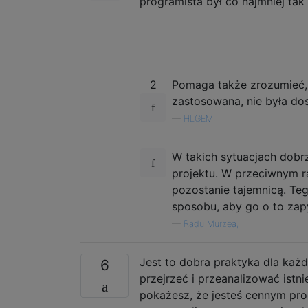
programista był co najmniej ta
2
Pomaga także zrozumieć, 
zastosowana, nie była do
—
HLGEM,
W takich sytuacjach dobr
projektu. W przeciwnym ra
pozostanie tajemnicą. Te
sposobu, aby go o to zap
—
Radu Murzea,
Jest to dobra praktyka dla każ
6
przejrzeć i przeanalizować istn
pokażesz, że jesteś cennym progr