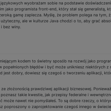
językowych wyobrażam sobie na podstawie doświadczeni
m jako programista front-end, który stał się generalistą, k
zeroką gamę zaplecza. Myślę, że problem polega na tym, ż
 użyteczny, ale w kulturze Java chodzi o to, aby grać abso
i bez winy.
niejącym kodem to świetny sposób na rozwój jako program
yw popełnionych błędów i być może unikniesz niektórych z 
d jest dobry, dowiesz się czegoś o tworzeniu aplikacji, któ
 ze złożonością prawdziwej aplikacji biznesowej. Poniewa
poznasz takie kwestie, jak przepisy federalne i wewnętrzn
yć może nawet nie pomyślałeś. To są dobre rzeczy, o który
esz poproszony o zaprojektowanie czegoś innego w świeci