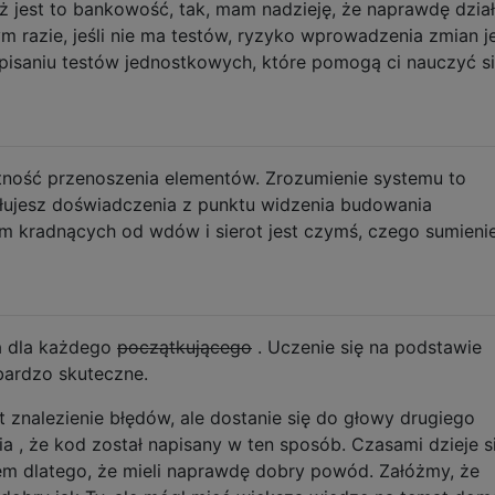
 jest to bankowość, tak, mam nadzieję, że naprawdę dział
 razie, jeśli nie ma testów, ryzyko wprowadzenia zmian j
isaniu testów jednostkowych, które pomogą ci nauczyć s
tność przenoszenia elementów. Zrozumienie systemu to
ałujesz doświadczenia z punktu widzenia budowania
irm kradnących od wdów i sierot jest czymś, czego sumieni
a dla każdego
początkującego
. Uczenie się na podstawie
ardzo skuteczne.
znalezienie błędów, ale dostanie się do głowy drugiego
ia , że kod został napisany w ten sposób. Czasami dzieje si
sem dlatego, że mieli naprawdę dobry powód. Załóżmy, że