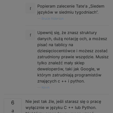
Popieram zalecenie Tate'a „Siedem
języków w siedmiu tygodniach”.
—
Bruce Alderson
Upewnij się, że znasz struktury
danych, dużą notację och, a możesz
pisać na tablicy na
dziesięciocentówce i możesz zostać
zatrudniony prawie wszędzie. Musisz
tylko znaleźć mały sklep
deweloperów, taki jak Google, w
którym zatrudniają programistów
znających c ++ i python.
—
Kevin
Nie jest tak źle, jeśli starasz się o pracę
6
wyłącznie w języku C ++ lub Python.