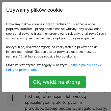
Inżynieria
Tagi
Używamy plików cookie
Account
oprogramowania
Używamy plików cookie i innych technologii śledzenia w celu
Mam tylko dwa języki
poprawy komfortu przeglądania naszej witryny, aby wyświetlać
spersonalizowane treści i ukierunkowane reklamy, analizować ruch
w naszej witrynie, i zrozumieć, skąd pochodzą nasi goście.
w moim CV - jak źle
Kontynuując, wyrażasz zgodę na korzystanie z plików cookie i
to jest? [Zamknięte]
innych technologii śledzenia oraz potwierdzasz, że masz co
najmniej 16 lat lub zgodę rodzica lub opiekuna.
Możesz przeczytać szczegóły w naszym
Polityka plików cookie
i
Polityka prywatności
.
21
W obecnej formie to pytanie nie pasuje do
OK, wejdź na stronę!
naszego formatu pytań i odpowiedzi.
Oczekujemy, że odpowiedzi poparte będą
faktami, referencjami lub wiedzą
specjalistyczną, ale to pytanie
prawdopodobnie będzie wymagało debaty,