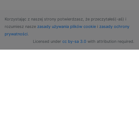
Korzystając z naszej strony potwierdzasz, że przeczytałeś(-aś) i
rozumiesz nasze
zasady używania plików cookie
i
zasady ochrony
prywatności
.
Licensed under
cc by-sa 3.0
with attribution required.