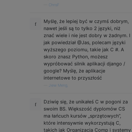
—
ChrisF
Myślę, że lepiej być w czymś dobrym,
nawet jeśli są to tylko 2 języki, niż
znać wiele i nie jest dobry w żadnym. I
jak powiedział @Jas, polecam języki
wyższego poziomu, takie jak C #. A
skoro znasz Python, możesz
wypróbować silnik aplikacji django /
google? Myślę, że aplikacje
internetowe to przyszłość
—
Jiew Meng,
Dziwię się, że unikałeś C w pogoni za
swoim BS. Większość dyplomów CS
ma łańcuch kursów „sprzętowych”,
które intensywnie wykorzystują C,
takich jak Organizacja Comp i systemy