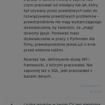
czym pracowali od miesięcy lub lat, który
był używany przez prawdziwych ludzi do
rozwiązywania prawdziwych problemów -
prawdopodobnie nie mają wystarczającego
doświadczenia, by twierdzić, że „znają”
dowolny
język. Ponieważ masz
doświadczenie w pracy z Pythonem dla
firmy, prawdopodobnie jesteś już o krok
przed wieloma ludźmi.
Również tak, definitywnie dodaj API i
frameworki, z którymi pracowałeś. Nie
zapomnij też o SQL, jeśli pracowałeś z
bazami danych.
—
Grandmaster B.
źródło
Liczba języków w twoim CV jest nieistotna.