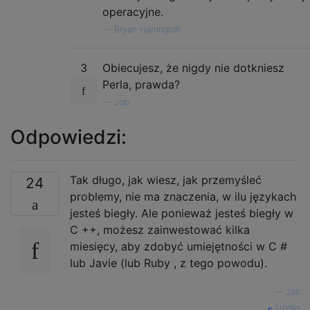
operacyjne.
—
Bryan Harrington
3
Obiecujesz, że nigdy nie dotkniesz
Perla, prawda?
—
Job
Odpowiedzi:
Tak długo, jak wiesz, jak przemyśleć
24
problemy, nie ma znaczenia, w ilu językach
jesteś biegły. Ale ponieważ jesteś biegły w
C ++, możesz zainwestować kilka
miesięcy, aby zdobyć umiejętności w C #
lub Javie (lub Ruby , z tego powodu).
—
Jas
źródło