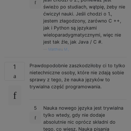
świeżo po studiach, wątpię, żeby nie
ćwiczył nauki. Jeśli chodzi o 1.,
jestem złagodzony, zarówno C ++,
jak i Python są językami
wieloparadygmatycznymi, więc nie
jest tak źle, jak Java / C #.
—
Matthieu M.,
Prawdopodobnie zaszkodziłoby ci to tylko
1
nietechniczne osoby, które nie zdają sobie
sprawy z tego, że nauka języków to
trywialna część programowania.
5
Nauka nowego języka jest trywialna
tylko wtedy, gdy nie dodaje
absolutnie nic oprócz składni do
tego, co wiesz. Nauka pisania