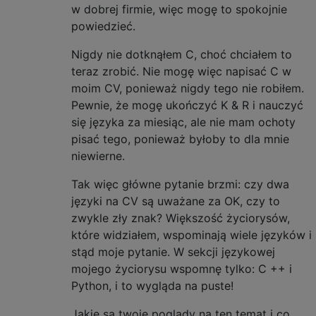
w dobrej firmie, więc mogę to spokojnie
powiedzieć.
Nigdy nie dotknąłem C, choć chciałem to
teraz zrobić. Nie mogę więc napisać C w
moim CV, ponieważ nigdy tego nie robiłem.
Pewnie, że mogę ukończyć K & R i nauczyć
się języka za miesiąc, ale nie mam ochoty
pisać tego, ponieważ byłoby to dla mnie
niewierne.
Tak więc główne pytanie brzmi: czy dwa
języki na CV są uważane za OK, czy to
zwykle zły znak? Większość życiorysów,
które widziałem, wspominają wiele języków i
stąd moje pytanie. W sekcji językowej
mojego życiorysu wspomnę tylko: C ++ i
Python, i to wygląda na puste!
Jakie są twoje poglądy na ten temat i co