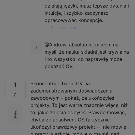
działają języki, masz lepsze pytania i
intuicje, i szybko zaczynasz
opracowywać koncepcje.
—
Bruce Alderson
@Andrew, absolutnie, miałem na
myśli, że nauka składni jest trywialna
i to wszystko, co naprawdę może
pokazać CV.
Skoncentruję twoje CV na
1
zademonstrowanym doświadczeniu
zawodowym - pokaż, że ukończyłeś
projekty. To jest warte znacznie więcej niż
to, jakie zajęcia odbyłeś. Prawdę mówiąc,
chyba że absolwent CS faktycznie
ukończył prawdziwy projekt - i nie mówię
o pracy w szkole, mówię o czymś, nad