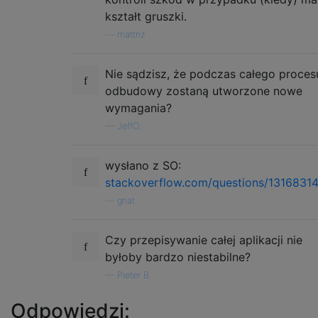
kształt gruszki.
—
mattnz
Nie sądzisz, że podczas całego proces
odbudowy zostaną utworzone nowe
wymagania?
—
JeffO,
wysłano z SO:
stackoverflow.com/questions/13168314/
—
gnat
Czy przepisywanie całej aplikacji nie
byłoby bardzo niestabilne?
—
Pieter B
Odpowiedzi: