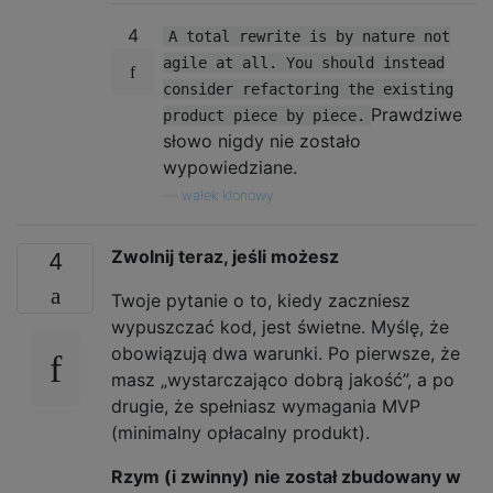
4
A total rewrite is by nature not
agile at all. You should instead
consider refactoring the existing
Prawdziwe
product piece by piece.
słowo nigdy nie zostało
wypowiedziane.
—
wałek klonowy
Zwolnij teraz, jeśli możesz
4
Twoje pytanie o to, kiedy zaczniesz
wypuszczać kod, jest świetne. Myślę, że
obowiązują dwa warunki. Po pierwsze, że
masz „wystarczająco dobrą jakość”, a po
drugie, że spełniasz wymagania MVP
(minimalny opłacalny produkt).
Rzym (i zwinny) nie został zbudowany w