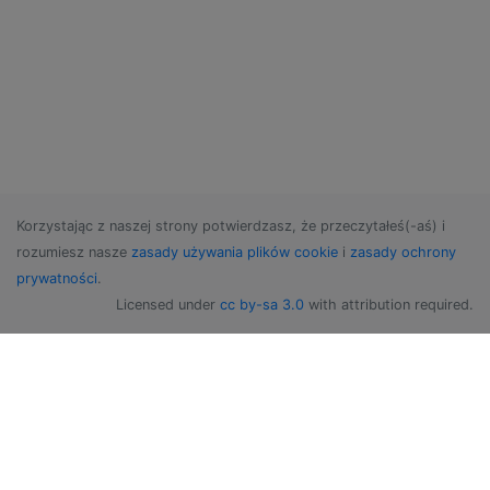
Korzystając z naszej strony potwierdzasz, że przeczytałeś(-aś) i
rozumiesz nasze
zasady używania plików cookie
i
zasady ochrony
prywatności
.
Licensed under
cc by-sa 3.0
with attribution required.