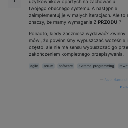
użytkowników opartych na zachowaniu
twojego obecnego systemu. A następnie
zaimplementuj je w małych iteracjach. Ale to 
znaczy, że mamy wymagania Z
PRZODU
?
Ponadto, kiedy zaczniesz wydawać? Zwinny
mówi, że powinniśmy wypuszczać wcześnie i
często, ale nie ma sensu wypuszczać go prz
zakończeniem kompletnego przepisywania.
agile
scrum
software
extreme-programming
rewri
—
Asier Barrene
źró