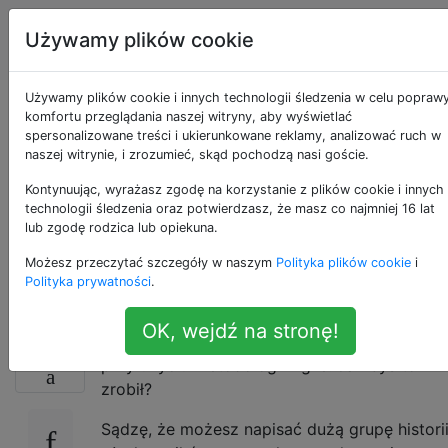
Inżynieria
Tagi
Używamy plików cookie
Account
oprogramowania
Używamy plików cookie i innych technologii śledzenia w celu popraw
Przepisywanie
komfortu przeglądania naszej witryny, aby wyświetlać
spersonalizowane treści i ukierunkowane reklamy, analizować ruch w
naszej witrynie, i zrozumieć, skąd pochodzą nasi goście.
oprogramowania przy
Kontynuując, wyrażasz zgodę na korzystanie z plików cookie i innych
użyciu metodologii
technologii śledzenia oraz potwierdzasz, że masz co najmniej 16 lat
lub zgodę rodzica lub opiekuna.
Agile
Możesz przeczytać szczegóły w naszym
Polityka plików cookie
i
Polityka prywatności
.
OK, wejdź na stronę!
Załóżmy, że musisz przepisać całą aplikację
13
przy użyciu metodologii Agile. Jak byś to
zrobił?
Sądzę, że możesz napisać dużą grupę histori