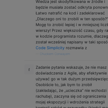
Wiedza jest skodyfikowana w źródle i
będzie musiała zostać odkryta ponowni
Łatwo natrafić na kod i zadeklarować
„Dlaczego oni to zrobili w ten sposób?
Mogę to zrobić lepiej i w mniejszej licz
wierszy! Przez większość czasu, gdy r
w kodzie programista rozumie, dlacze
został wcześniej napisany w taki sposó
Code Simplicity
rozmawia z
—
Chuckiem Conwayem
Zadanie pytania wskazuje, że nie masz
doświadczenia z Agile, aby efektywnie
używać go w tak dużym przedsięwzięc
Osobiście to, jak bym to zrobił
(zakładając, że „ucieczka” nie wchodzi
rachubę), zaczyna się od ograniczenia
mojej ekspozycji i wdrożenia strategii
kontroli szkód w przypadku (kiedy) ma