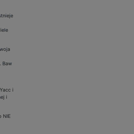
tnieje
iele
twoja
i. Baw
Yacc i
ej i
o NIE