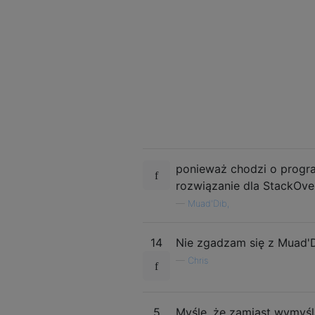
ponieważ chodzi o progra
rozwiązanie dla StackOve
—
Muad'Dib,
14
Nie zgadzam się z Muad'Di
—
Chris
5
Myślę, że zamiast wymyśl