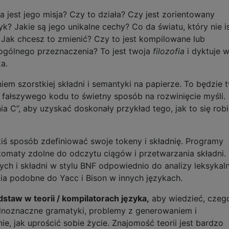
a jest jego misja? Czy to działa? Czy jest zorientowany
k? Jakie są jego unikalne cechy? Co da światu, który nie is
? Jak chcesz to zmienić? Czy to jest kompilowane lub
ogólnego przeznaczenia? To jest twoja
filozofia
i dyktuje w
a.
em szorstkiej składni i semantyki na papierze. To będzie 
ie fałszywego kodu to świetny sposób na rozwinięcie myśli.
 C”, aby uzyskać doskonały przykład tego, jak to się rob
kiś sposób zdefiniować swoje tokeny i składnię. Programy
tomaty zdolne do odczytu ciągów i przetwarzania składni. 
ch i składni w stylu BNF odpowiednio do analizy leksykaln
dzia podobne do Yacc i Bison w innych językach.
staw w teorii / kompilatorach języka,
aby wiedzieć, czeg
ednoznaczne gramatyki, problemy z generowaniem i
, jak uprościć sobie życie. Znajomość teorii jest bardzo