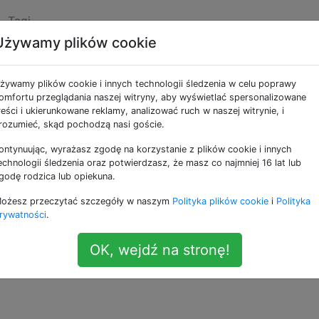
Tagi
Używamy plików cookie
nie języka skryptowego
żywamy plików cookie i innych technologii śledzenia w celu poprawy
omfortu przeglądania naszej witryny, aby wyświetlać spersonalizowane
reści i ukierunkowane reklamy, analizować ruch w naszej witrynie, i
ę zapłacić komuś za stworzenie języka programowania lub
rozumieć, skąd pochodzą nasi goście.
Jakiego rodzaju dokumentów będą potrzebować, aby w peł
ontynuując, wyrażasz zgodę na korzystanie z plików cookie i innych
ę.
echnologii śledzenia oraz potwierdzasz, że masz co najmniej 16 lat lub
godę rodzica lub opiekuna.
andardowe dokumenty opisujące nowy język programowania 
ożesz przeczytać szczegóły w naszym
Polityka plików cookie
i
Polityka
rywatności
.
gn
scripting
OK, wejdź na stronę!