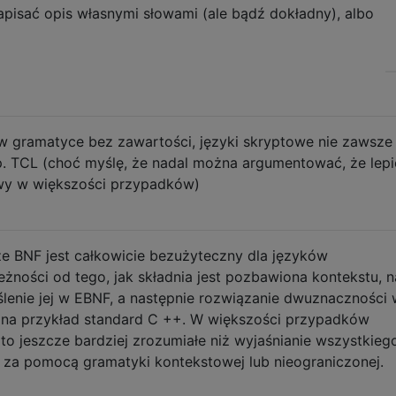
apisać opis własnymi słowami (ale bądź dokładny), albo
 w gramatyce bez zawartości, języki skryptowe nie zawsze
. TCL (choć myślę, że nadal można argumentować, że lepie
wy w większości przypadków)
że BNF jest całkowicie bezużyteczny dla języków
żności od tego, jak składnia jest pozbawiona kontekstu, n
enie jej w EBNF, a następnie rozwiązanie dwuznaczności 
i na przykład standard C ++. W większości przypadków
to jeszcze bardziej zrozumiałe niż wyjaśnianie wszystkieg
o za pomocą gramatyki kontekstowej lub nieograniczonej.