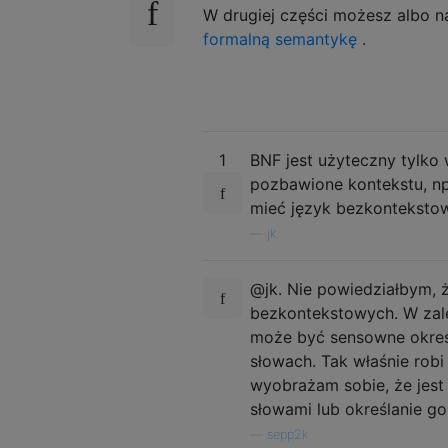
W drugiej części możesz albo n
formalną semantykę
.
1
BNF jest użyteczny tylko
pozbawione kontekstu, np
mieć język bezkonteksto
—
jk.
@jk. Nie powiedziałbym, 
bezkontekstowych. W zale
może być sensowne określ
słowach. Tak właśnie rob
wyobrażam sobie, że jest 
słowami lub określanie g
—
sepp2k