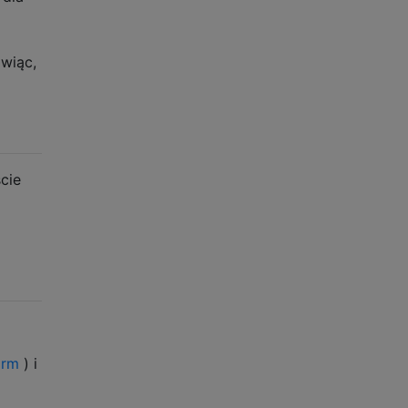
wiąc,
cie
orm
) i