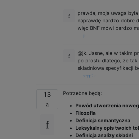
prawda, moja uwaga była bar
naprawdę bardzo dobre do
więc BNF mówi bardzo m
—
jk.
@jk. Jasne, ale w takim p
po prostu dlatego, że tak
składniowa specyfikacji b
—
sepp2k
Potrzebne będą:
13
Powód utworzenia noweg
Filozofia
Definicja semantyczna
Leksykalny opis twoich t
Definicja analizy składni