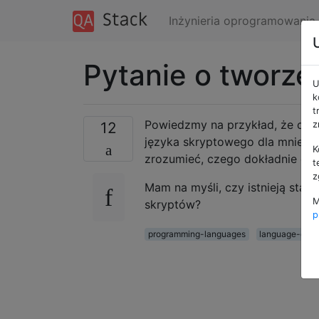
Inżynieria oprogramowania
Pytanie o tworze
U
k
t
Powiedzmy na przykład, że chc
12
z
języka skryptowego dla mnie. 
K
zrozumieć, czego dokładnie chc
t
z
Mam na myśli, czy istnieją st
M
skryptów?
p
programming-languages
language-desi