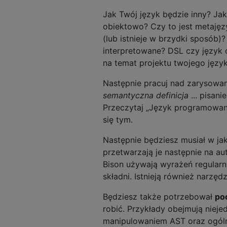
Jak Twój język będzie inny? Jak
obiektowo? Czy to jest metajęzy
(lub istnieje w brzydki sposób)
interpretowane? DSL czy język 
na temat projektu twojego język
Następnie pracuj nad zarysowani
semantyczna definicja
... pisan
Przeczytaj „Język programowania
się tym.
Następnie będziesz musiał w ja
przetwarzają je następnie na au
Bison używają wyrażeń regularny
składni. Istnieją również narzę
Będziesz także potrzebował
pod
robić. Przykłady obejmują niej
manipulowaniem AST oraz ogólnie