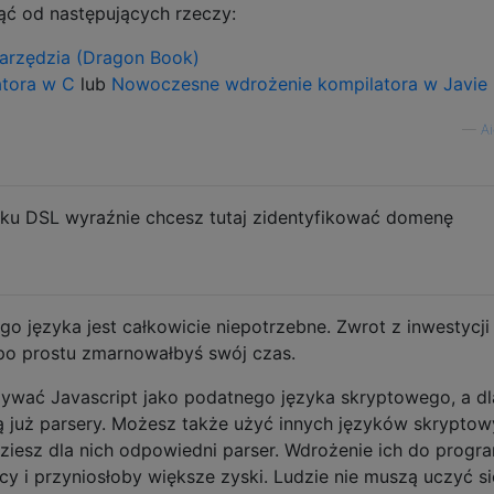
ć od następujących rzeczy:
 narzędzia (Dragon Book)
tora w C
lub
Nowoczesne wdrożenie kompilatora w Javie
—
Ai
adku DSL wyraźnie chcesz tutaj zidentyfikować domenę
o języka jest całkowicie niepotrzebne. Zwrot z inwestycji
 po prostu zmarnowałbyś swój czas.
wać Javascript jako podatnego języka skryptowego, a dl
 już parsery. Możesz także użyć innych języków skryptow
ajdziesz dla nich odpowiedni parser. Wdrożenie ich do progr
y i przyniosłoby większe zyski. Ludzie nie muszą uczyć si