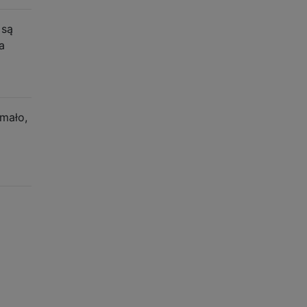
 są
a
 mało,