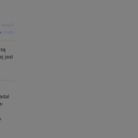
—
sepp2k
źródło
 są
j jest
adal
w
o