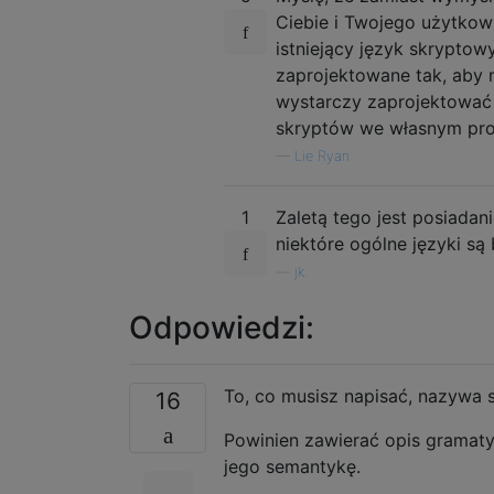
Ciebie i Twojego użytkown
istniejący język skryptowy
zaprojektowane tak, aby
wystarczy zaprojektować i
skryptów we własnym pro
—
Lie Ryan
1
Zaletą tego jest posiadan
niektóre ogólne języki są
—
jk.
Odpowiedzi:
To, co musisz napisać, nazywa 
16
Powinien zawierać opis gramatyk
jego semantykę.