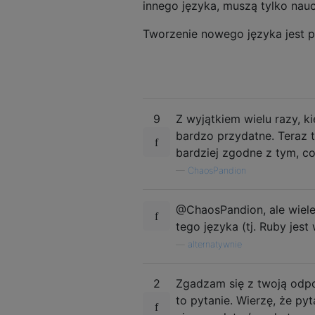
innego języka, muszą tylko nauc
Tworzenie nowego języka jest p
9
Z wyjątkiem wielu razy, k
bardzo przydatne. Teraz 
bardziej zgodne z tym, c
—
ChaosPandion
@ChaosPandion, ale wiele
tego języka (tj. Ruby jest
—
alternatywnie
2
Zgadzam się z twoją odpo
to pytanie. Wierzę, że py