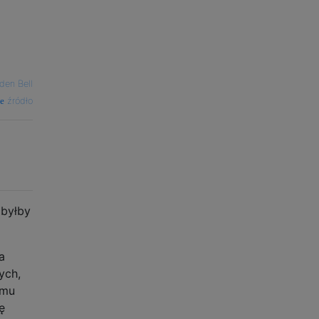
den Bell
źródło
 byłby
a
ych,
amu
ę