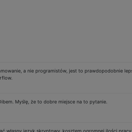
mowanie, a nie programistów, jest to prawdopodobnie lep
rflow.
bem. Myślę, że to dobre miejsce na to pytanie.
ać własny język skryptowy, kosztem ogromnej ilości pracy