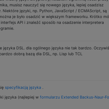
ika, musisz nauczyć się nowego języka, lepiej osadzisz
. Niektóre języki, np. Python, JavaScript / ECMAScript, są
 można je było osadzić w większym frameworku. Krótko mó
nterfejs API i znaleźć sposób na osadzenie interpretera
gramie.
ie języka DSL. dla ogólnego języka nie tak bardzo. Oczywiś
 bardzo dobrą bazą dla DSL, np. Lisp lub TCL
się
specyfikacją języka
.
i języka (najlepiej w
formularzu Extended Backus-Naur-F