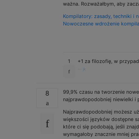
ważna. Rozważałbym, aby zaczą
Kompilatory: zasady, techniki i
Nowoczesne wdrożenie kompila
1
+1 za filozofię, w przyp
—
jk.
99,9% czasu na tworzenie noweg
8
najprawdopodobniej niewielki i
Najprawdopodobniej możesz uży
większości języków dostępne są
które ci się podobają, jeśli zn
wymagałoby znacznie mniej prac