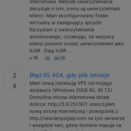
internetowa. Metoda uwierzytelniania
decyduje o tym, komu są uwierzytelniani
klienci. Mam skonfigurowany folder
wirtualny w następujący sposób:
Korzystam z uwierzytelniania
anonimowego, oczekując, że wszyscy
klienci powinni zostać uwierzytelnieni jako
IUSR . Daję IUSR …
16
iis
iis-7.5
Błąd IIS 404, gdy plik istnieje
2
Mam nową instalację VPS od mojego
dostawcy (Windows 2008 R2, IIS 7.5).
Domyślna strona internetowa działa
dobrze: http://5.9.251.167/ utworzyłem
nową stronę internetową i powiązanie z
http://new.ianquigley.com na tym serwerze
i wszędzie tam, gdzie domena mapuje na