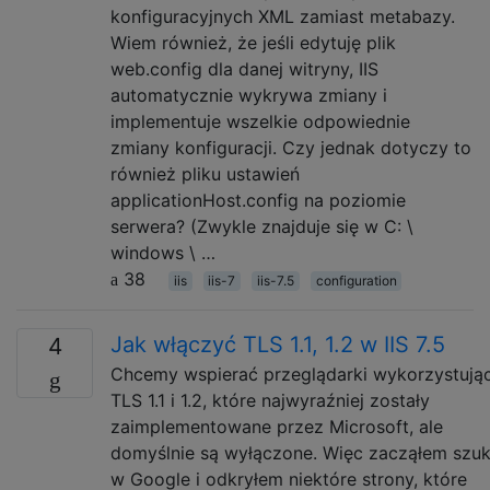
konfiguracyjnych XML zamiast metabazy.
Wiem również, że jeśli edytuję plik
web.config dla danej witryny, IIS
automatycznie wykrywa zmiany i
implementuje wszelkie odpowiednie
zmiany konfiguracji. Czy jednak dotyczy to
również pliku ustawień
applicationHost.config na poziomie
serwera? (Zwykle znajduje się w C: \
windows \ …
38
iis
iis-7
iis-7.5
configuration
Jak włączyć TLS 1.1, 1.2 w IIS 7.5
4
Chcemy wspierać przeglądarki wykorzystują
TLS 1.1 i 1.2, które najwyraźniej zostały
zaimplementowane przez Microsoft, ale
domyślnie są wyłączone. Więc zacząłem szu
w Google i odkryłem niektóre strony, które