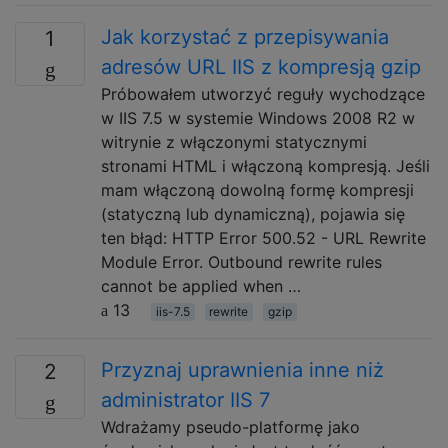
Jak korzystać z przepisywania
1
adresów URL IIS z kompresją gzip
Próbowałem utworzyć reguły wychodzące
w IIS 7.5 w systemie Windows 2008 R2 w
witrynie z włączonymi statycznymi
stronami HTML i włączoną kompresją. Jeśli
mam włączoną dowolną formę kompresji
(statyczną lub dynamiczną), pojawia się
ten błąd: HTTP Error 500.52 - URL Rewrite
Module Error. Outbound rewrite rules
cannot be applied when …
13
iis-7.5
rewrite
gzip
Przyznaj uprawnienia inne niż
2
administrator IIS 7
Wdrażamy pseudo-platformę jako