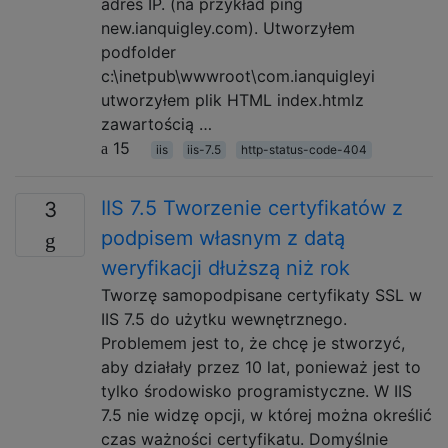
adres IP. (na przykład ping
new.ianquigley.com). Utworzyłem
podfolder
c:\inetpub\wwwroot\com.ianquigleyi
utworzyłem plik HTML index.htmlz
zawartością …
15
iis
iis-7.5
http-status-code-404
IIS 7.5 Tworzenie certyfikatów z
3
podpisem własnym z datą
weryfikacji dłuższą niż rok
Tworzę samopodpisane certyfikaty SSL w
IIS 7.5 do użytku wewnętrznego.
Problemem jest to, że chcę je stworzyć,
aby działały przez 10 lat, ponieważ jest to
tylko środowisko programistyczne. W IIS
7.5 nie widzę opcji, w której można określić
czas ważności certyfikatu. Domyślnie