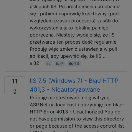
usługach IIS. Po uruchomieniu uruchamia
się i pobiera naprawdę kosztowny (pod
względem czasu i procesora) zasób do
wykorzystania jako lokalna pamięć
podręczna. Niestety wydaje się, że IIS
przetwarza ten proces dość regularnie.
Próbuję więc zmienić ustawienia w puli
aplikacji, aby upewnić się, że IIS …
82
iis
iis-7
iis-7.5
IIS 7.5 (Windows 7) - Błąd HTTP
11
401,3 - Nieautoryzowane
Próbuję przetestować moją witrynę
ASP.Net na localhost i otrzymuję ten błąd:
HTTP Error 401.3 - Unauthorized You do
not have permission to view this directory
or page because of the access control list