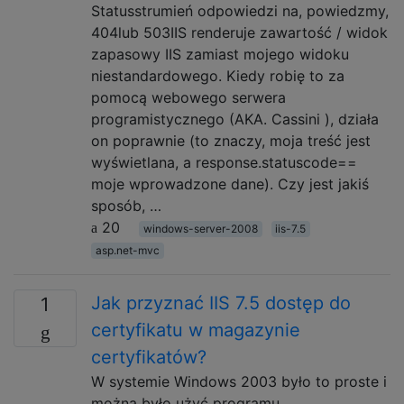
Statusstrumień odpowiedzi na, powiedzmy,
404lub 503IIS renderuje zawartość / widok
zapasowy IIS zamiast mojego widoku
niestandardowego. Kiedy robię to za
pomocą webowego serwera
programistycznego (AKA. Cassini ), działa
on poprawnie (to znaczy, moja treść jest
wyświetlana, a response.statuscode==
moje wprowadzone dane). Czy jest jakiś
sposób, …
20
windows-server-2008
iis-7.5
asp.net-mvc
Jak przyznać IIS 7.5 dostęp do
1
certyfikatu w magazynie
certyfikatów?
W systemie Windows 2003 było to proste i
można było użyć programu