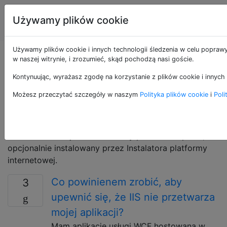
Administratorzy
Tagi
Używamy plików cookie
Account
serwerów
Używamy plików cookie i innych technologii śledzenia w celu poprawy
Pytania otagowane
w naszej witrynie, i zrozumieć, skąd pochodzą nasi goście.
Kontynuując, wyrażasz zgodę na korzystanie z plików cookie i innych 
jako iis-7.5
Możesz przeczytać szczegóły w naszym
Polityka plików cookie
i
Poli
IIS 7.5 jest wersją IIS dostarczaną z Windows 2008 R2,
Windows Small Business Server 2011 i Windows 7.
Podzbiór IIS 7.5 jest dostarczany przez IIS Express,
opcjonalnie instalowany przez Instalatora platformy
internetowej.
Co powinienem zrobić, aby
3
upewnić się, że IIS nie przetwarza
mojej aplikacji?
Mam aplikację usługi WCF hostowaną w