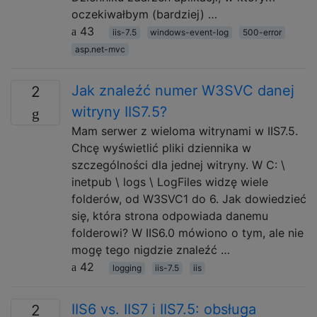
oczekiwałbym (bardziej) …
43
iis-7.5
windows-event-log
500-error
asp.net-mvc
Jak znaleźć numer W3SVC danej
2
witryny IIS7.5?
Mam serwer z wieloma witrynami w IIS7.5.
Chcę wyświetlić pliki dziennika w
szczególności dla jednej witryny. W C: \
inetpub \ logs \ LogFiles widzę wiele
folderów, od W3SVC1 do 6. Jak dowiedzieć
się, która strona odpowiada danemu
folderowi? W IIS6.0 mówiono o tym, ale nie
mogę tego nigdzie znaleźć …
42
logging
iis-7.5
iis
IIS6 vs. IIS7 i IIS7.5: obsługa
2