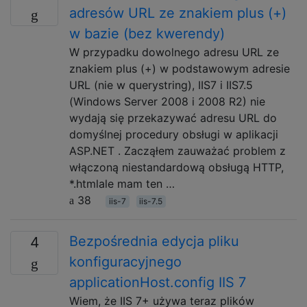
adresów URL ze znakiem plus (+)
w bazie (bez kwerendy)
W przypadku dowolnego adresu URL ze
znakiem plus (+) w podstawowym adresie
URL (nie w querystring), IIS7 i IIS7.5
(Windows Server 2008 i 2008 R2) nie
wydają się przekazywać adresu URL do
domyślnej procedury obsługi w aplikacji
ASP.NET . Zacząłem zauważać problem z
włączoną niestandardową obsługą HTTP,
*.htmlale mam ten …
38
iis-7
iis-7.5
Bezpośrednia edycja pliku
4
konfiguracyjnego
applicationHost.config IIS 7
Wiem, że IIS 7+ używa teraz plików