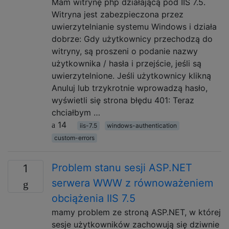
Mam witrynę php działającą pod IIS 7.5.
Witryna jest zabezpieczona przez
uwierzytelnianie systemu Windows i działa
dobrze: Gdy użytkownicy przechodzą do
witryny, są proszeni o podanie nazwy
użytkownika / hasła i przejście, jeśli są
uwierzytelnione. Jeśli użytkownicy klikną
Anuluj lub trzykrotnie wprowadzą hasło,
wyświetli się strona błędu 401: Teraz
chciałbym …
14
iis-7.5
windows-authentication
custom-errors
Problem stanu sesji ASP.NET
1
serwera WWW z równoważeniem
obciążenia IIS 7.5
mamy problem ze stroną ASP.NET, w której
sesje użytkowników zachowują się dziwnie