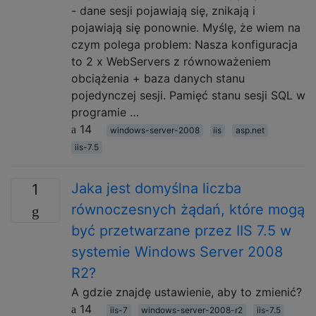
- dane sesji pojawiają się, znikają i
pojawiają się ponownie. Myślę, że wiem na
czym polega problem: Nasza konfiguracja
to 2 x WebServers z równoważeniem
obciążenia + baza danych stanu
pojedynczej sesji. Pamięć stanu sesji SQL w
programie …
14
windows-server-2008
iis
asp.net
iis-7.5
Jaka jest domyślna liczba
1
równoczesnych żądań, które mogą
być przetwarzane przez IIS 7.5 w
systemie Windows Server 2008
R2?
A gdzie znajdę ustawienie, aby to zmienić?
14
iis-7
windows-server-2008-r2
iis-7.5