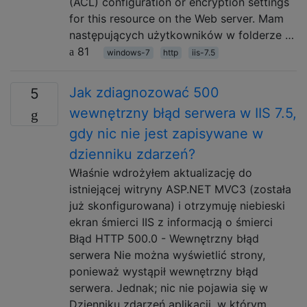
(ACL) configuration or encryption settings
for this resource on the Web server. Mam
następujących użytkowników w folderze …
81
windows-7
http
iis-7.5
Jak zdiagnozować 500
5
wewnętrzny błąd serwera w IIS 7.5,
gdy nic nie jest zapisywane w
dzienniku zdarzeń?
Właśnie wdrożyłem aktualizację do
istniejącej witryny ASP.NET MVC3 (została
już skonfigurowana) i otrzymuję niebieski
ekran śmierci IIS z informacją o śmierci
Błąd HTTP 500.0 - Wewnętrzny błąd
serwera Nie można wyświetlić strony,
ponieważ wystąpił wewnętrzny błąd
serwera. Jednak; nic nie pojawia się w
Dzienniku zdarzeń aplikacji, w którym