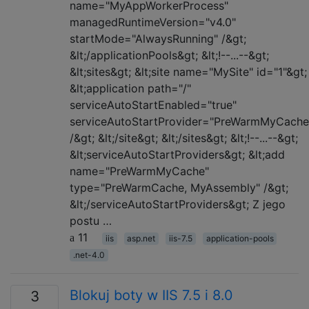
name="MyAppWorkerProcess"
managedRuntimeVersion="v4.0"
startMode="AlwaysRunning" /&gt;
&lt;/applicationPools&gt; &lt;!--...--&gt;
&lt;sites&gt; &lt;site name="MySite" id="1"&gt;
&lt;application path="/"
serviceAutoStartEnabled="true"
serviceAutoStartProvider="PreWarmMyCache
/&gt; &lt;/site&gt; &lt;/sites&gt; &lt;!--...--&gt;
&lt;serviceAutoStartProviders&gt; &lt;add
name="PreWarmMyCache"
type="PreWarmCache, MyAssembly" /&gt;
&lt;/serviceAutoStartProviders&gt; Z jego
postu …
11
iis
asp.net
iis-7.5
application-pools
.net-4.0
Blokuj boty w IIS 7.5 i 8.0
3