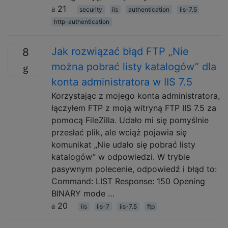
21
security
iis
authentication
iis-7.5
http-authentication
Jak rozwiązać błąd FTP „Nie
8
można pobrać listy katalogów” dla
konta administratora w IIS 7.5
Korzystając z mojego konta administratora,
łączyłem FTP z moją witryną FTP IIS 7.5 za
pomocą FileZilla. Udało mi się pomyślnie
przesłać plik, ale wciąż pojawia się
komunikat „Nie udało się pobrać listy
katalogów” w odpowiedzi. W trybie
pasywnym polecenie, odpowiedź i błąd to:
Command: LIST Response: 150 Opening
BINARY mode …
20
iis
iis-7
iis-7.5
ftp