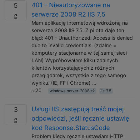
401 - Nieautoryzowane na
5
serwerze 2008 R2 IIS 7.5
Mam aplikację internetową wdrożoną na
serwerze 2008 IIS 7.5. Z pilota daje ten
błąd: 401 - Unauthorized: Access is denied
due to invalid credentials. (zdalne =
komputery stacjonarne w tej samej sieci
LAN) Wypróbowałem kilku zdalnych
klientów korzystających z różnych
przeglądarek, wszystkie z tego samego
wyniku. (IE, FF i Chrome) …
20
windows-server-2008-r2
iis-7.5
Usługi IIS zastępują treść mojej
3
odpowiedzi, jeśli ręcznie ustawię
kod Response.StatusCode
Problem kiedy ręcznie ustawiam HTTP