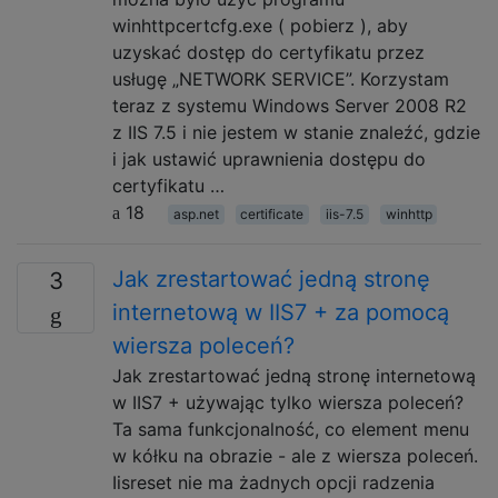
winhttpcertcfg.exe ( pobierz ), aby
uzyskać dostęp do certyfikatu przez
usługę „NETWORK SERVICE”. Korzystam
teraz z systemu Windows Server 2008 R2
z IIS 7.5 i nie jestem w stanie znaleźć, gdzie
i jak ustawić uprawnienia dostępu do
certyfikatu …
18
asp.net
certificate
iis-7.5
winhttp
Jak zrestartować jedną stronę
3
internetową w IIS7 + za pomocą
wiersza poleceń?
Jak zrestartować jedną stronę internetową
w IIS7 + używając tylko wiersza poleceń?
Ta sama funkcjonalność, co element menu
w kółku na obrazie - ale z wiersza poleceń.
Iisreset nie ma żadnych opcji radzenia