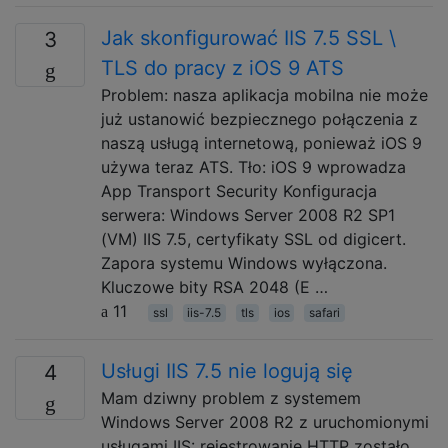
Jak skonfigurować IIS 7.5 SSL \
3
TLS do pracy z iOS 9 ATS
Problem: nasza aplikacja mobilna nie może
już ustanowić bezpiecznego połączenia z
naszą usługą internetową, ponieważ iOS 9
używa teraz ATS. Tło: iOS 9 wprowadza
App Transport Security Konfiguracja
serwera: Windows Server 2008 R2 SP1
(VM) IIS 7.5, certyfikaty SSL od digicert.
Zapora systemu Windows wyłączona.
Kluczowe bity RSA 2048 (E …
11
ssl
iis-7.5
tls
ios
safari
Usługi IIS 7.5 nie logują się
4
Mam dziwny problem z systemem
Windows Server 2008 R2 z uruchomionymi
usługami IIS: rejestrowanie HTTP zostało