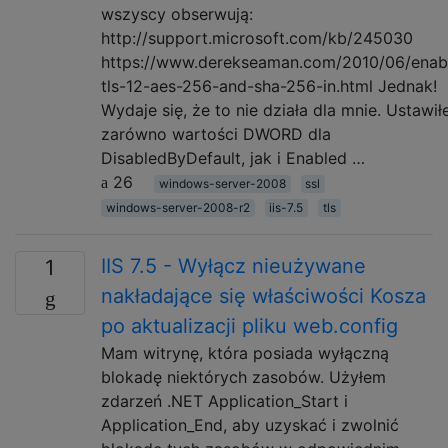
wszyscy obserwują:
http://support.microsoft.com/kb/245030
https://www.derekseaman.com/2010/06/enab
tls-12-aes-256-and-sha-256-in.html Jednak!
Wydaje się, że to nie działa dla mnie. Ustawi
zarówno wartości DWORD dla
DisabledByDefault, jak i Enabled …
26
windows-server-2008
ssl
windows-server-2008-r2
iis-7.5
tls
IIS 7.5 - Wyłącz nieużywane
1
nakładające się właściwości Kosza
po aktualizacji pliku web.config
Mam witrynę, która posiada wyłączną
blokadę niektórych zasobów. Użyłem
zdarzeń .NET Application_Start i
Application_End, aby uzyskać i zwolnić