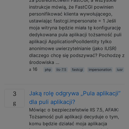
za pośrednictwem FastCGI, a wszystkie
instrukcje mówią, że FastCGI powinien
personifikować klienta wywołującego,
ustawiając fastcgi.impersonate = 1 Jeśli
moja witryna będzie miała tę konfigurację
dedykowana pula aplikacji tożsamość puli
aplikacji ApplicationPoolIdentity tylko
anonimowe uwierzytelnianie (jako IUSR)
dlaczego chcę się podszywać? Pochodzę z
środowiska …
16
php
iis-7.5
fastcgi
impersonation
iusr
Jaką rolę odgrywa „Pula aplikacji”
3
dla puli aplikacji?
Mówiąc o bezpieczeństwie IIS 7.5, AFAIK:
Tożsamość puli aplikacji decyduje o tym,
komu będzie działać moja aplikacja