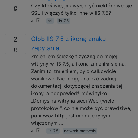
Czy ktoś wie, jak wyłączyć niektóre wersje
SSL i włączyć tylko inne w IIS 7.5?
17
ssl
iis-7.5
Glob IIS 7.5 z ikoną znaku
2
zapytania
Zmieniłem ścieżkę fizyczną do mojej
witryny w IIS 7.5, a ikona zmieniła się na:
Zanim to zmieniłem, było całkowicie
waniliowe. Nie mogę znaleźć żadnej
dokumentacji dotyczącej znaczenia tej
ikony, a podpowiedź mówi tylko
„Domyślna witryna sieci Web (wiele
protokołów)”, co nie może być prawdziwe,
ponieważ http jest moim jedynym
włączonym …
17
iis-7.5
network-protocols