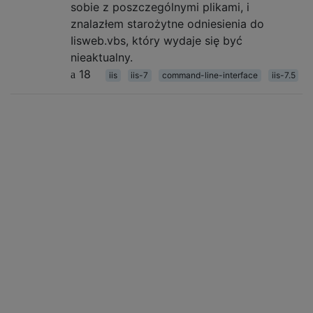
sobie z poszczególnymi plikami, i
znalazłem starożytne odniesienia do
Iisweb.vbs, który wydaje się być
nieaktualny.
18
iis
iis-7
command-line-interface
iis-7.5