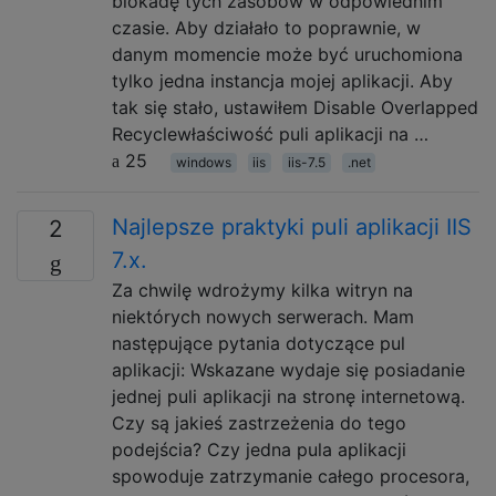
blokadę tych zasobów w odpowiednim
czasie. Aby działało to poprawnie, w
danym momencie może być uruchomiona
tylko jedna instancja mojej aplikacji. Aby
tak się stało, ustawiłem Disable Overlapped
Recyclewłaściwość puli aplikacji na …
25
windows
iis
iis-7.5
.net
Najlepsze praktyki puli aplikacji IIS
2
7.x.
Za chwilę wdrożymy kilka witryn na
niektórych nowych serwerach. Mam
następujące pytania dotyczące pul
aplikacji: Wskazane wydaje się posiadanie
jednej puli aplikacji na stronę internetową.
Czy są jakieś zastrzeżenia do tego
podejścia? Czy jedna pula aplikacji
spowoduje zatrzymanie całego procesora,