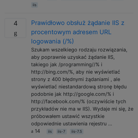
iis
Prawidłowo obsłuż żądanie IIS z
4
procentowym adresem URL
logowania (/%)
Szukam wszelkiego rodzaju rozwiązania,
aby poprawnie uzyskać żądanie IIS,
takiego jak /programming//% i
http://bing.com/%, aby nie wyświetlać
strony z 400 błędnymi żądaniami , ale
wyświetlać niestandardową stronę błędu
podobnie jak http://google.com/% i
http://facebook.com/% (oczywiście tych
przykładów nie ma w IIS). Wydaje mi się, że
próbowałem ustawić wszystkie
odpowiednie ustawienia rejestru …
14
iis
iis-7
iis-7.5