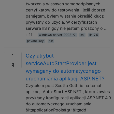
tworzenia własnych samopodpisanych
certyfikatów do testowania i jeśli dobrze
pamiętam, byłem w stanie określić klucz
prywatny do użycia. W certyfikatach
serwera IIS nigdy nie jestem proszony o …
11
windows-server-2008-r2
ssl
iis-7.5
private-key
csr
Czy atrybut
1
serviceAutoStartProvider jest
wymagany do automatycznego
uruchamiania aplikacji ASP.NET?
Czytałem post Scotta Guthrie na temat
aplikacji Auto-Start ASP.NET , która zawiera
przykłady konfiguracji aplikacji ASP.NET 4.0
do automatycznego uruchamiania.
&lt;applicationPools&gt; &lt;add