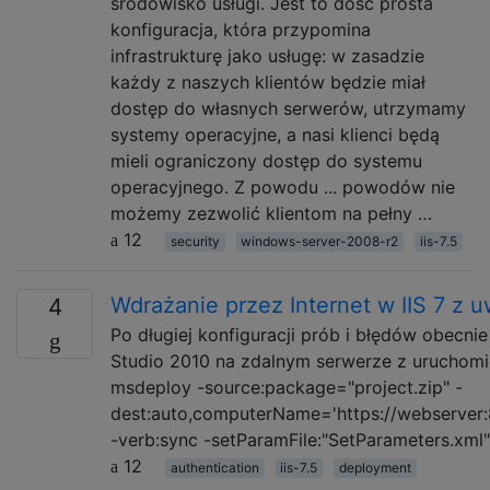
środowisko usługi. Jest to dość prosta
konfiguracja, która przypomina
infrastrukturę jako usługę: w zasadzie
każdy z naszych klientów będzie miał
dostęp do własnych serwerów, utrzymamy
systemy operacyjne, a nasi klienci będą
mieli ograniczony dostęp do systemu
operacyjnego. Z powodu ... powodów nie
możemy zezwolić klientom na pełny …
12
security
windows-server-2008-r2
iis-7.5
Wdrażanie przez Internet w IIS 7 z
4
Po długiej konfiguracji prób i błędów obecn
Studio 2010 na zdalnym serwerze z uruchomio
msdeploy -source:package="project.zip" -
dest:auto,computerName='https://webserver:
-verb:sync -setParamFile:"SetParameters.xm
12
authentication
iis-7.5
deployment