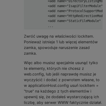
            <add name="DirectoryListingModu
            <add name="IsapiFilterModule" l
            <add name="ProtocolSupportModul
            <add name="HttpRedirectionModul
            <add name="StaticFileModule" lo
Zwróć uwagę na właściwości lockItem.
Ponieważ istnieje 1 lub więcej elementów
zamka, spowoduje naruszenie zasad
zamka.
Więc albo musisz specjalnie usunąć tylko
te elementy, których nie chcesz z
web.config, lub jeśli naprawdę musisz je
wyczyścić i dodać z powrotem własne, to
w applicationHost.config usuń lockItem =
"true" na każdego z tych elementów i
upewnij się, że dodałeś wystarczającą ich
liczbę, aby serwer WWW faktycznie działał.