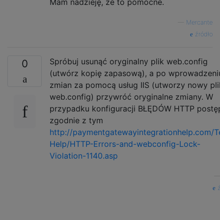
Mam nadzieję, że to pomocne.
—
Mercante
źródło
Spróbuj usunąć oryginalny plik web.config
0
(utwórz kopię zapasową), a po wprowadzeni
zmian za pomocą usług IIS (utworzy nowy pli
web.config) przywróć oryginalne zmiany. W
przypadku konfiguracji BŁĘDÓW HTTP postę
zgodnie z tym
http://paymentgatewayintegrationhelp.com/T
Help/HTTP-Errors-and-webconfig-Lock-
Violation-1140.asp
ź