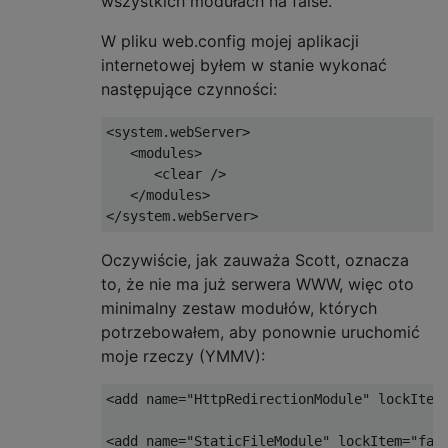
wszystkich modułach na false.
W pliku web.config mojej aplikacji
internetowej byłem w stanie wykonać
następujące czynności:
<system.webServer>

   <modules>

      <clear />

   </modules>

Oczywiście, jak zauważa Scott, oznacza
to, że nie ma już serwera WWW, więc oto
minimalny zestaw modułów, których
potrzebowałem, aby ponownie uruchomić
moje rzeczy (YMMV):
<add name="HttpRedirectionModule" lockItem=
<add name="StaticFileModule" lockItem="fals