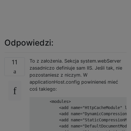
Odpowiedzi:
To z założenia. Sekcja system.webServer
11
zasadniczo definiuje sam IIS. Jeśli tak, nie
pozostaniesz z niczym. W
applicationHost.config powinieneś mieć
coś takiego:
        <modules>

            <add name="HttpCacheModule" loc
            <add name="DynamicCompressionMo
            <add name="StaticCompressionMod
            <add name="DefaultDocumentModul