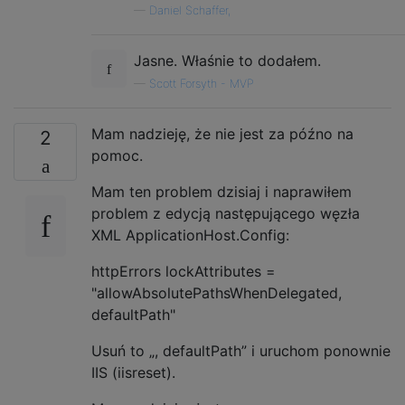
—
Daniel Schaffer,
Jasne. Właśnie to dodałem.
—
Scott Forsyth - MVP
Mam nadzieję, że nie jest za późno na
2
pomoc.
Mam ten problem dzisiaj i naprawiłem
problem z edycją następującego węzła
XML ApplicationHost.Config:
httpErrors lockAttributes =
"allowAbsolutePathsWhenDelegated,
defaultPath"
Usuń to „, defaultPath” i uruchom ponownie
IIS (iisreset).