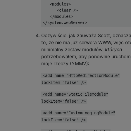
   <modules>

      <clear />

   </modules>

Oczywiście, jak zauważa Scott, oznacz
to, że nie ma już serwera WWW, więc ot
minimalny zestaw modułów,
których
potrzebowałem, aby ponownie uruchom
moje rzeczy (YMMV):
<add name="HttpRedirectionModule"
lockItem="false" />
<add name="StaticFileModule"
lockItem="false" />
<add name="CustomLoggingModule"
lockItem="false" />