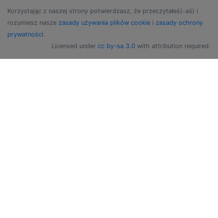
Korzystając z naszej strony potwierdzasz, że przeczytałeś(-aś) i
rozumiesz nasze
zasady używania plików cookie
i
zasady ochrony
prywatności
.
Licensed under
cc by-sa 3.0
with attribution required.