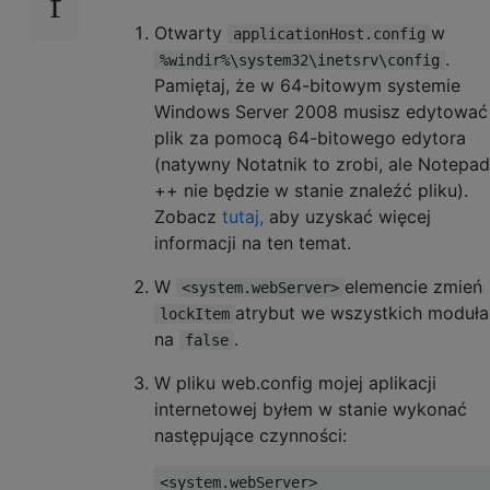
Otwarty
w
applicationHost.config
.
%windir%\system32\inetsrv\config
Pamiętaj, że w 64-bitowym systemie
Windows Server 2008 musisz edytować
plik za pomocą 64-bitowego edytora
(natywny Notatnik to zrobi, ale Notepad
++ nie będzie w stanie znaleźć pliku).
Zobacz
tutaj,
aby uzyskać więcej
informacji na ten temat.
W
elemencie zmień
<system.webServer>
atrybut we wszystkich moduł
lockItem
na
.
false
W pliku web.config mojej aplikacji
internetowej byłem w stanie wykonać
następujące czynności:
<system.webServer>
