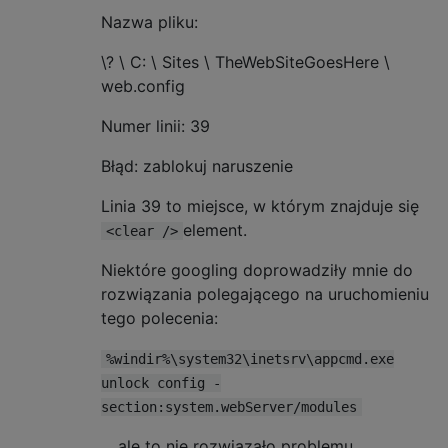
Nazwa pliku:
\? \ C: \ Sites \ TheWebSiteGoesHere \
web.config
Numer linii: 39
Błąd: zablokuj naruszenie
Linia 39 to miejsce, w którym znajduje się
element.
<clear />
Niektóre googling doprowadziły mnie do
rozwiązania polegającego na uruchomieniu
tego polecenia:
%windir%\system32\inetsrv\appcmd.exe
unlock config -
section:system.webServer/modules
... ale to nie rozwiązało problemu.