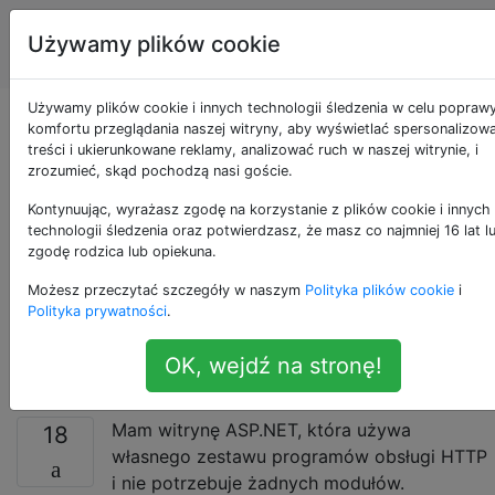
Administratorzy
Tagi
Używamy plików cookie
Account
serwerów
Używamy plików cookie i innych technologii śledzenia w celu popraw
IIS7 - Błąd blokady
komfortu przeglądania naszej witryny, aby wyświetlać spersonalizow
treści i ukierunkowane reklamy, analizować ruch w naszej witrynie, i
zrozumieć, skąd pochodzą nasi goście.
naruszenia,
Kontynuując, wyrażasz zgodę na korzystanie z plików cookie i innych
procedury obsługi
technologii śledzenia oraz potwierdzasz, że masz co najmniej 16 lat l
zgodę rodzica lub opiekuna.
HTTP, moduły i
Możesz przeczytać szczegóły w naszym
Polityka plików cookie
i
Polityka prywatności
.
element <clear />
OK, wejdź na stronę!
Mam witrynę ASP.NET, która używa
18
własnego zestawu programów obsługi HTTP
i nie potrzebuje żadnych modułów.