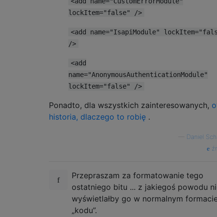
<add name="CustomErrorModule"
lockItem="false" />
<add name="IsapiModule" lockItem="fal
/>
<add
name="AnonymousAuthenticationModule"
lockItem="false" />
Ponadto, dla wszystkich zainteresowanych,
o
historia, dlaczego to robię
.
—
Daniel Sch
źr
Przepraszam za formatowanie tego
ostatniego bitu ... z jakiegoś powodu n
wyświetlałby go w normalnym formaci
„kodu”.