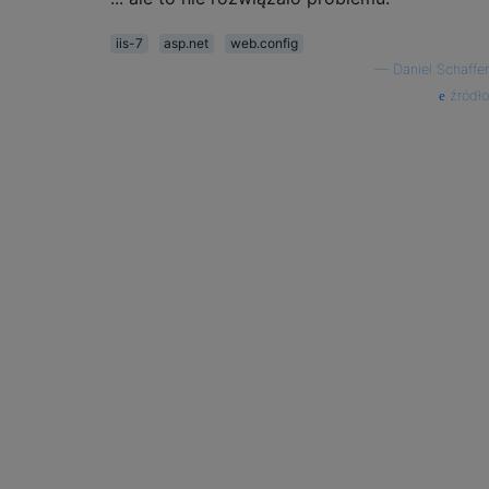
iis-7
asp.net
web.config
—
Daniel Schaffer
źródło