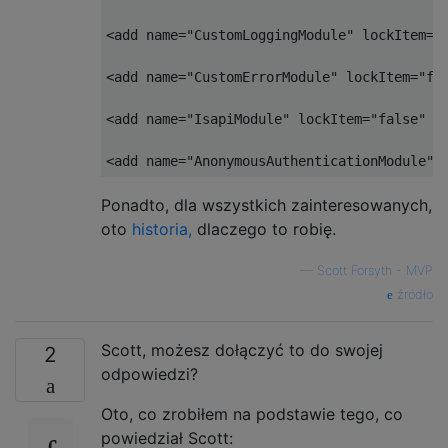
<add name="CustomLoggingModule" lockItem="f
<add name="CustomErrorModule" lockItem="fal
<add name="IsapiModule" lockItem="false" />
Ponadto, dla wszystkich zainteresowanych,
oto
historia,
dlaczego to robię.
—
Scott Forsyth - MVP
źródło
Scott, możesz dołączyć to do swojej
2
odpowiedzi?
Oto, co zrobiłem na podstawie tego, co
powiedział Scott: