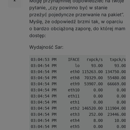
Mogę przynajmniej odpowiedzieć na twoje
pytanie, „czy powinno być w stanie
przeżyć pojedyncze przerwanie na pakiet”.
Myślę, że odpowiedź brzmi tak, w oparciu
o bardzo obciążoną zaporę, do której mam
dostęp:
Wydajność Sar:
03:04:53 PM     IFACE   rxpck/s   txpck/s  
03:04:54 PM        lo     93.00     93.00  
03:04:54 PM      eth0 115263.00 134750.00  
03:04:54 PM      eth8  70329.00  55480.00  
03:04:54 PM      eth9  53907.00  66669.00  
03:04:54 PM     eth10      0.00      0.00  
03:04:54 PM     eth11      0.00      0.00  
03:04:54 PM      eth1      0.00      0.00  
03:04:54 PM      eth2 146520.00 111904.00  
03:04:54 PM      eth3    252.00  23446.00  
03:04:54 PM      eth4      8.00     10.00  
03:04:54 PM      eth5      0.00      0.00  