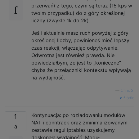
przerwań) z tego, czym są teraz (15 kps w
twoim przypadku) do z góry określonej
liczby (zwykle 1k do 2k).
Jeśli aktualnie masz ruch powyżej z góry
określonej liczby, powinieneś mieć lepszy
czas reakcji, włączając odpytywanie.
Odwrotna jest również prawda. Nie
powiedziałbym, że jest to „konieczne”,
chyba że przełączniki kontekstu wpływają
na wydajność.
—
Chris S.
źródło
Kontynuacja: po rozładowaniu modułów
1
NAT i conntrack oraz zminimalizowanym
zestawie reguł iptables uzyskujemy
doskonałą wydajność. Moduł