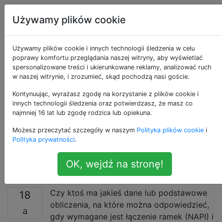
Administratorzy
Tagi
Używamy plików cookie
Account
serwerów
Używamy plików cookie i innych technologii śledzenia w celu
Jakie obciążenia
poprawy komfortu przeglądania naszej witryny, aby wyświetlać
spersonalizowane treści i ukierunkowane reklamy, analizować ruch
w naszej witrynie, i zrozumieć, skąd pochodzą nasi goście.
sieciowe wymagają
Kontynuując, wyrażasz zgodę na korzystanie z plików cookie i
odpytywania karty
innych technologii śledzenia oraz potwierdzasz, że masz co
najmniej 16 lat lub zgodę rodzica lub opiekuna.
sieciowej a
Możesz przeczytać szczegóły w naszym
Polityka plików cookie
i
Polityka prywatności
.
przerwań?
OK, wejdź na stronę!
Czy ktoś ma jakieś dane lub podstawowe
18
obliczenia, na które można odpowiedzieć,
gdy wymagane jest łączenie ramek (NAPI) i