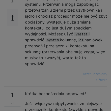
systemu. Przerwania mogą zapobiegać
przetwarzaniu ziemi przez użytkownika i
jądro i chociaż procesor może nie być zbyt
obciążony, występuje duża zmiana
kontekstu, co jest dużym spadkiem
wydajności. Możesz użyć
i
vmstat
sprawdzić
kolumnę,
nagłówek
system
cs
przerwań i przełączniki kontekstu na
sekundę (przerwania obejmują zegar, więc
musisz to zważyć), warto też to
sprawdzić.
—
rdzeń rdzeniowy
źródło
Krótka bezpośrednia odpowiedź:
1
Jeśli włączysz odpytywanie, zmniejszysz
przełączniki kontekstu (zwykle z powodu