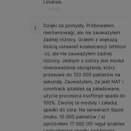
Linuksie.
—
Chris S
Dzięki za pomysły. Próbowałem
nierównowagi, ale nie zauważyłem
żadnej różnicy. Grałem z większą
ilością ustawień koalescencji (ethtool
-c), ale nie zauważyłem żadnej
różnicy. Jednym z ostrzy jest moduł
równoważenia obciążenia, który
przesuwa do 120 000 pakietów na
sekundę. Zauważyłem, że jeśli NAT i
conntrack iptables są załadowane,
użycie procesora ksoftirqd spada do
100%. Zwolnij te moduły i załaduj
spadki do zera. Na serwerach Squid
(maks. 10 000 pakietów / s)
opróżniłem 17 000 (!!!) reguł iptables
i natychmiast spadły opóźnienia.