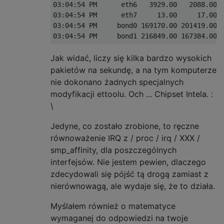
03:04:54 PM      eth6   3929.00   2088.00  
03:04:54 PM      eth7     13.00     17.00  
03:04:54 PM     bond0 169170.00 201419.00  
Jak widać, liczy się kilka bardzo wysokich
pakietów na sekundę, a na tym komputerze
nie dokonano żadnych specjalnych
modyfikacji ettoolu. Och ... Chipset Intela. :
\
Jedyne, co zostało zrobione, to ręczne
równoważenie IRQ z / proc / irq / XXX /
smp_affinity, dla poszczególnych
interfejsów. Nie jestem pewien, dlaczego
zdecydowali się pójść tą drogą zamiast z
nierównowagą, ale wydaje się, że to działa.
Myślałem również o matematyce
wymaganej do odpowiedzi na twoje